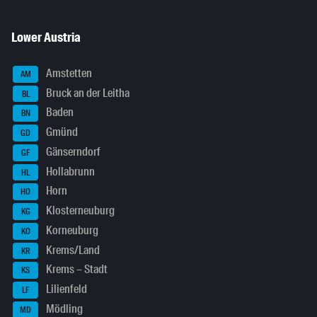
Lower Austria
Amstetten
AM
Bruck an der Leitha
BL
Baden
BN
Gmünd
GD
Gänserndorf
GF
Hollabrunn
HL
Horn
HO
Klosterneuburg
KG
Korneuburg
KO
Krems/Land
KR
Krems – Stadt
KS
Lilienfeld
LF
Mödling
MD