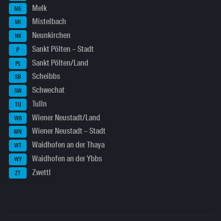
Melk
ME
Mistelbach
MI
Neunkirchen
NK
Sankt Pölten – Stadt
P
Sankt Pölten/Land
PL
Scheibbs
SB
Schwechat
SW
Tulln
TU
Wiener Neustadt/Land
WB
Wiener Neustadt – Stadt
WN
Waidhofen an der Thaya
WT
Waidhofen an der Ybbs
WY
Zwettl
ZT