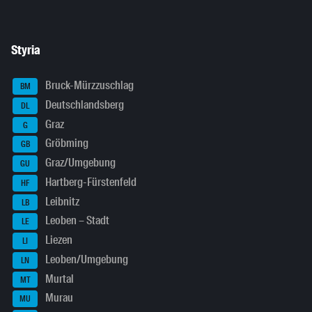
Styria
Bruck-Mürzzuschlag
BM
Deutschlandsberg
DL
Graz
G
Gröbming
GB
Graz/Umgebung
GU
Hartberg-Fürstenfeld
HF
Leibnitz
LB
Leoben – Stadt
LE
Liezen
LI
Leoben/Umgebung
LN
Murtal
MT
Murau
MU