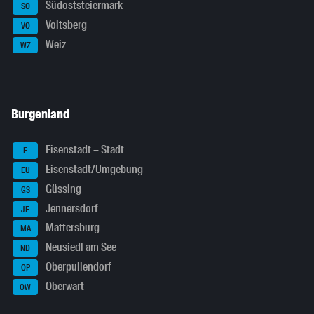
Südoststeiermark
SO
Voitsberg
VO
Weiz
WZ
Burgenland
Eisenstadt – Stadt
E
Eisenstadt/Umgebung
EU
Güssing
GS
Jennersdorf
JE
Mattersburg
MA
Neusiedl am See
ND
Oberpullendorf
OP
Oberwart
OW