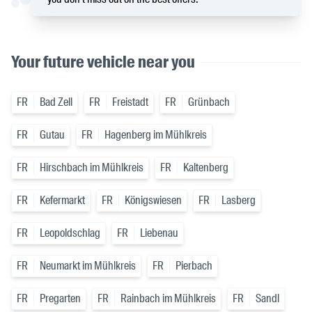
Your future vehicle near you
FR
Bad Zell
FR
Freistadt
FR
Grünbach
FR
Gutau
FR
Hagenberg im Mühlkreis
FR
Hirschbach im Mühlkreis
FR
Kaltenberg
FR
Kefermarkt
FR
Königswiesen
FR
Lasberg
FR
Leopoldschlag
FR
Liebenau
FR
Neumarkt im Mühlkreis
FR
Pierbach
FR
Pregarten
FR
Rainbach im Mühlkreis
FR
Sandl