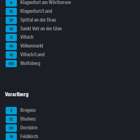
Klagenfurt am Wörthersee
K
Klagenfurt/Land
KL
Spittal an der Drau
SP
Sankt Veit an der Glan
SV
Villach
VI
Völkermarkt
VK
Villach/Land
VL
Wolfsberg
WO
Vorarlberg
Bregenz
B
Bludenz
BZ
Dornbirn
DO
Feldkirch
FK