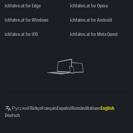
ichfahre.at for Edge
ichfahre.at for Opera
ichfahre.at for Windows
ichfahre.at for Android
ichfahre.at for iOS
ichfahre.at for Meta Quest
Русский
Türkçe
Français
Español
Română
Italiano
English
Deutsch