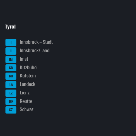
Tyrol
Innsbruck – Stadt
I
Innsbruck/Land
IL
Imst
IM
Kitzbühel
KB
Kufstein
KU
Landeck
LA
Lienz
LZ
Reutte
RE
Schwaz
SZ