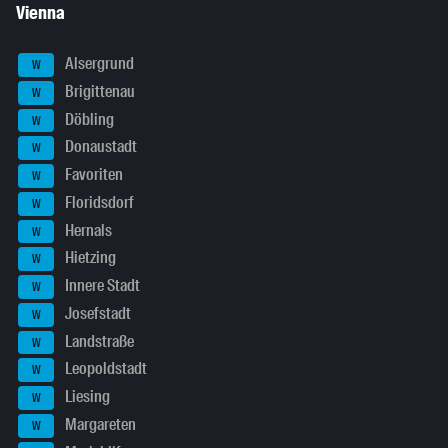
Vienna
Alsergrund
W
Brigittenau
W
Döbling
W
Donaustadt
W
Favoriten
W
Floridsdorf
W
Hernals
W
Hietzing
W
Innere Stadt
W
Josefstadt
W
Landstraße
W
Leopoldstadt
W
Liesing
W
Margareten
W