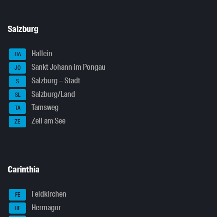
Salzburg
Hallein
HA
Sankt Johann im Pongau
JO
Salzburg – Stadt
S
Salzburg/Land
SL
Tamsweg
TA
Zell am See
ZE
Carinthia
Feldkirchen
FE
Hermagor
HE