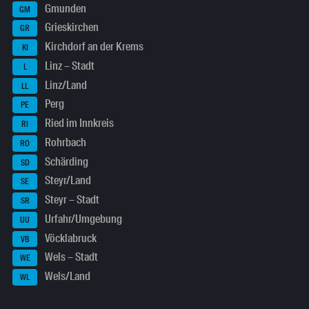
Gmunden
GM
Grieskirchen
GR
Kirchdorf an der Krems
KI
Linz – Stadt
L
Linz/Land
LL
Perg
PE
Ried im Innkreis
RI
Rohrbach
RO
Schärding
SD
Steyr/Land
SE
Steyr – Stadt
SR
Urfahr/Umgebung
UU
Vöcklabruck
VB
Wels – Stadt
WE
Wels/Land
WL