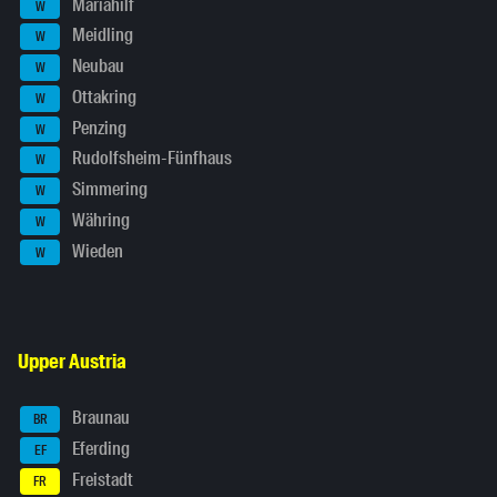
Mariahilf
W
Meidling
W
Neubau
W
Ottakring
W
Penzing
W
Rudolfsheim-Fünfhaus
W
Simmering
W
Währing
W
Wieden
W
Upper Austria
Braunau
BR
Eferding
EF
Freistadt
FR