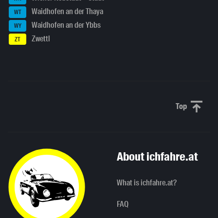
Waidhofen an der Thaya
WT
Waidhofen an der Ybbs
WY
Zwettl
ZT
Top
Scroll to 
About ichfahre.at
What is ichfahre.at?
FAQ