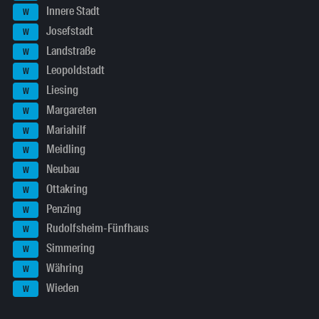
Innere Stadt
W
Josefstadt
W
Landstraße
W
Leopoldstadt
W
Liesing
W
Margareten
W
Mariahilf
W
Meidling
W
Neubau
W
Ottakring
W
Penzing
W
Rudolfsheim-Fünfhaus
W
Simmering
W
Währing
W
Wieden
W