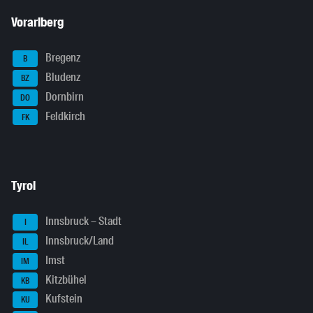
Vorarlberg
Bregenz
B
Bludenz
BZ
Dornbirn
DO
Feldkirch
FK
Tyrol
Innsbruck – Stadt
I
Innsbruck/Land
IL
Imst
IM
Kitzbühel
KB
Kufstein
KU