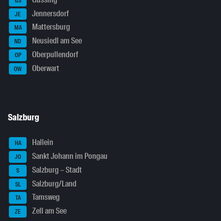
GS
Jennersdorf
JE
Mattersburg
MA
Neusiedl am See
ND
Oberpullendorf
OP
Oberwart
OW
Salzburg
Hallein
HA
Sankt Johann im Pongau
JO
Salzburg – Stadt
S
Salzburg/Land
SL
Tamsweg
TA
Zell am See
ZE