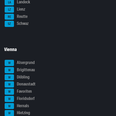
Landeck
LA
Lienz
LZ
Reutte
RE
Schwaz
SZ
Vienna
Alsergrund
W
Brigittenau
W
Döbling
W
Donaustadt
W
Favoriten
W
Floridsdorf
W
Hernals
W
Hietzing
W