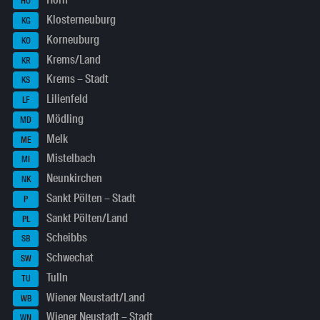
Horn
HO
Klosterneuburg
KG
Korneuburg
KO
Krems/Land
KR
Krems – Stadt
KS
Lilienfeld
LF
Mödling
MD
Melk
ME
Mistelbach
MI
Neunkirchen
NK
Sankt Pölten – Stadt
P
Sankt Pölten/Land
PL
Scheibbs
SB
Schwechat
SW
Tulln
TU
Wiener Neustadt/Land
WB
Wiener Neustadt – Stadt
WN