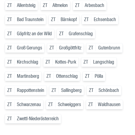
ZT
Allentsteig
ZT
Altmelon
ZT
Arbesbach
ZT
Bad Traunstein
ZT
Bärnkopf
ZT
Echsenbach
ZT
Göpfritz an der Wild
ZT
Grafenschlag
ZT
Groß Gerungs
ZT
Großgöttfritz
ZT
Gutenbrunn
ZT
Kirchschlag
ZT
Kottes-Purk
ZT
Langschlag
ZT
Martinsberg
ZT
Ottenschlag
ZT
Pölla
ZT
Rappottenstein
ZT
Sallingberg
ZT
Schönbach
ZT
Schwarzenau
ZT
Schweiggers
ZT
Waldhausen
ZT
Zwettl-Niederösterreich