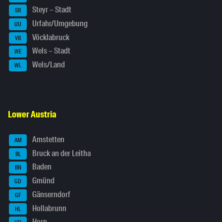
Steyr – Stadt
SR
Urfahr/Umgebung
UU
Vöcklabruck
VB
Wels – Stadt
WE
Wels/Land
WL
Lower Austria
Amstetten
AM
Bruck an der Leitha
BL
Baden
BN
Gmünd
GD
Gänserndorf
GF
Hollabrunn
HL