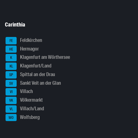
Carinthia
Feldkirchen
FE
Hermagor
HE
Klagenfurt am Wörthersee
K
Klagenfurt/Land
KL
Spittal an der Drau
SP
Sankt Veit an der Glan
SV
Villach
VI
Völkermarkt
VK
Villach/Land
VL
Wolfsberg
WO