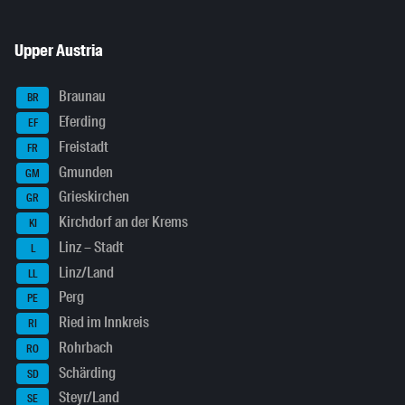
Upper Austria
Braunau
BR
Eferding
EF
Freistadt
FR
Gmunden
GM
Grieskirchen
GR
Kirchdorf an der Krems
KI
Linz – Stadt
L
Linz/Land
LL
Perg
PE
Ried im Innkreis
RI
Rohrbach
RO
Schärding
SD
Steyr/Land
SE