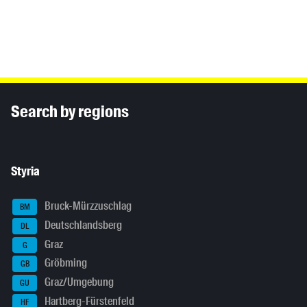
Inhaltsinformationen
Search by regions
Styria
Bruck-Mürzzuschlag
BM
Deutschlandsberg
DL
Graz
G
Gröbming
GB
Graz/Umgebung
GU
Hartberg-Fürstenfeld
HF