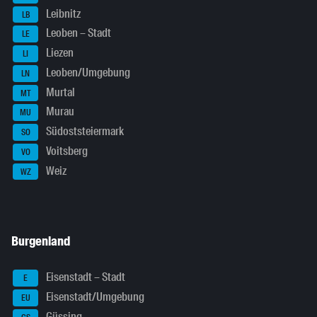
Leibnitz
LB
Leoben – Stadt
LE
Liezen
LI
Leoben/Umgebung
LN
Murtal
MT
Murau
MU
Südoststeiermark
SO
Voitsberg
VO
Weiz
WZ
Burgenland
Eisenstadt – Stadt
E
Eisenstadt/Umgebung
EU
Güssing