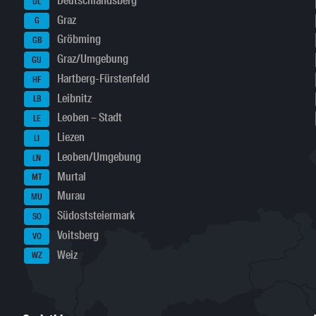
Deutschlandsberg
DL
Graz
G
Gröbming
GB
Graz/Umgebung
GU
Hartberg-Fürstenfeld
HF
Leibnitz
LB
Leoben – Stadt
LE
Liezen
LI
Leoben/Umgebung
LN
Murtal
MT
Murau
MU
Südoststeiermark
SO
Voitsberg
VO
Weiz
WZ