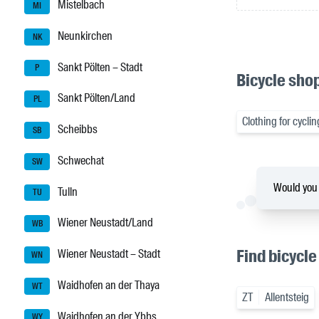
Mistelbach
MI
Neunkirchen
NK
Sankt Pölten – Stadt
P
Bicycle shop
Sankt Pölten/Land
PL
Clothing for cyclin
Scheibbs
SB
Schwechat
SW
Would you l
Tulln
TU
Wiener Neustadt/Land
WB
Find bicycle
Wiener Neustadt – Stadt
WN
Waidhofen an der Thaya
WT
ZT
Allentsteig
Waidhofen an der Ybbs
WY