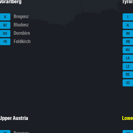
Vorarlberg
Tyrol
Bregenz
B
I
Bludenz
BZ
IL
Dornbirn
DO
IM
Feldkirch
FK
KB
KU
LA
LZ
RE
SZ
Upper Austria
Lowe