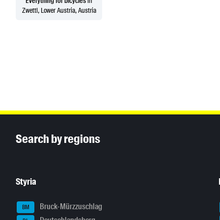
Everything for bicycles
in
Zwettl, Lower Austria, Austria
Inhaltsinformationen
Search by regions
Styria
Bruck-Mürzzuschlag
BM