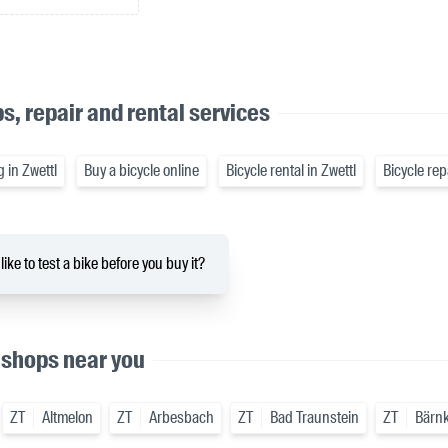
s, repair and rental services
g in Zwettl
Buy a bicycle online
Bicycle rental in Zwettl
Bicycle rep
ike to test a bike before you buy it?
 shops near you
ZT
Altmelon
ZT
Arbesbach
ZT
Bad Traunstein
ZT
Bärn