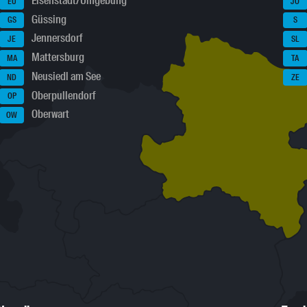
Eisenstadt/Umgebung
EU
JO
Güssing
GS
S
Jennersdorf
JE
SL
Mattersburg
MA
TA
Neusiedl am See
ND
ZE
Oberpullendorf
OP
Oberwart
OW