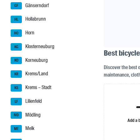
Gänserndorf
GF
Hollabrunn
HL
Horn
HO
Klosterneuburg
KG
Best bicycle
Korneuburg
KO
Discover the best o
Krems/Land
maintenance, cloth
KR
Krems – Stadt
KS
Lilienfeld
LF
Mödling
MD
Add a 
Melk
ME