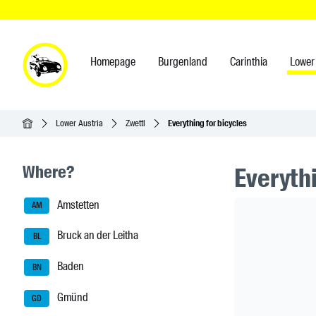
Homepage
Burgenland
Carinthia
Lower 
Homepage
Lower Austria
Zwettl
Everything for bicycles
Seitenleisten-Navigation
Where?
Everythi
Amstetten
Header Ban
AM
Bruck an der Leitha
BL
Baden
BN
Gmünd
GD