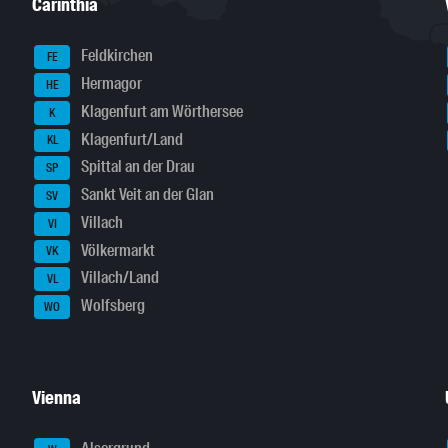
Carinthia
Feldkirchen
FE
Hermagor
HE
Klagenfurt am Wörthersee
K
Klagenfurt/Land
KL
Spittal an der Drau
SP
Sankt Veit an der Glan
SV
Villach
VI
Völkermarkt
VK
Villach/Land
VL
Wolfsberg
WO
Vienna