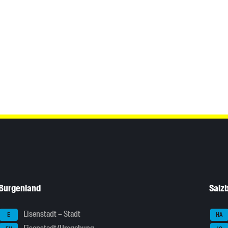
Burgenland
Salz
Eisenstadt – Stadt
E
HA