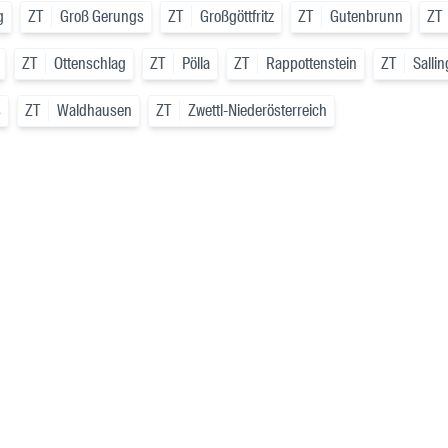
g
ZT
Groß Gerungs
ZT
Großgöttfritz
ZT
Gutenbrunn
ZT
ZT
Ottenschlag
ZT
Pölla
ZT
Rappottenstein
ZT
Salli
s
ZT
Waldhausen
ZT
Zwettl-Niederösterreich