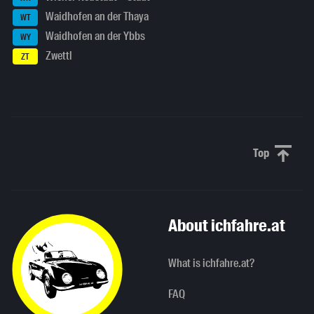
Waidhofen an der Thaya
WT
Waidhofen an der Ybbs
WY
Zwettl
ZT
Top
Scroll to 
About ichfahre.at
What is ichfahre.at?
FAQ