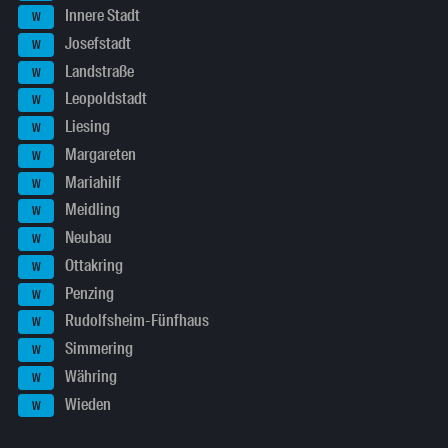
Innere Stadt
W
Josefstadt
W
Landstraße
W
Leopoldstadt
W
Liesing
W
Margareten
W
Mariahilf
W
Meidling
W
Neubau
W
Ottakring
W
Penzing
W
Rudolfsheim-Fünfhaus
W
Simmering
W
Währing
W
Wieden
W