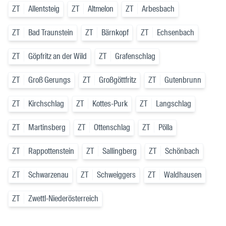
ZT
Allentsteig
ZT
Altmelon
ZT
Arbesbach
ZT
Bad Traunstein
ZT
Bärnkopf
ZT
Echsenbach
ZT
Göpfritz an der Wild
ZT
Grafenschlag
ZT
Groß Gerungs
ZT
Großgöttfritz
ZT
Gutenbrunn
ZT
Kirchschlag
ZT
Kottes-Purk
ZT
Langschlag
ZT
Martinsberg
ZT
Ottenschlag
ZT
Pölla
ZT
Rappottenstein
ZT
Sallingberg
ZT
Schönbach
ZT
Schwarzenau
ZT
Schweiggers
ZT
Waldhausen
ZT
Zwettl-Niederösterreich