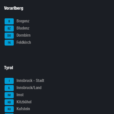
Vorarlberg
Bregenz
B
Bludenz
BZ
Dornbirn
DO
Feldkirch
FK
Tyrol
Innsbruck – Stadt
I
Innsbruck/Land
IL
Imst
IM
Kitzbühel
KB
Kufstein
KU