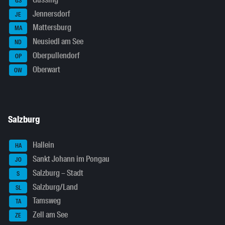
GS
Jennersdorf
JE
Mattersburg
MA
Neusiedl am See
ND
Oberpullendorf
OP
Oberwart
OW
Salzburg
Hallein
HA
Sankt Johann im Pongau
JO
Salzburg – Stadt
S
Salzburg/Land
SL
Tamsweg
TA
Zell am See
ZE