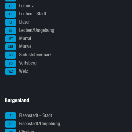
Leibnitz
LB
Leoben – Stadt
LE
Liezen
LI
Leoben/Umgebung
LN
Murtal
MT
Murau
MU
Südoststeiermark
SO
Voitsberg
VO
Weiz
WZ
Burgenland
Eisenstadt – Stadt
E
Eisenstadt/Umgebung
EU
Güssing