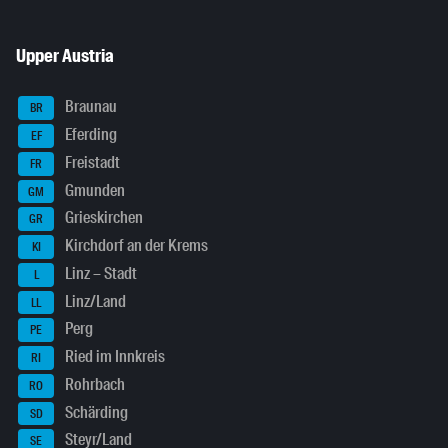
Upper Austria
Braunau
BR
Eferding
EF
Freistadt
FR
Gmunden
GM
Grieskirchen
GR
Kirchdorf an der Krems
KI
Linz – Stadt
L
Linz/Land
LL
Perg
PE
Ried im Innkreis
RI
Rohrbach
RO
Schärding
SD
Steyr/Land
SE