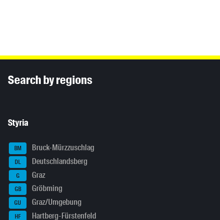
Inhaltsinformationen
Search by regions
Styria
Bruck-Mürzzuschlag
BM
Deutschlandsberg
DL
Graz
G
Gröbming
GB
Graz/Umgebung
GU
Hartberg-Fürstenfeld
HF