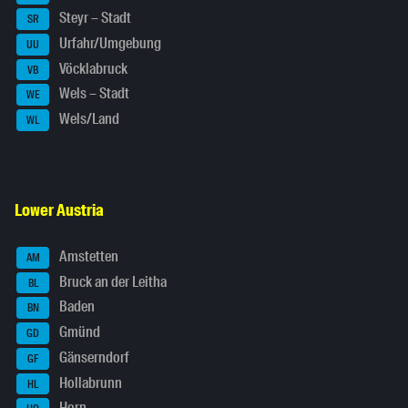
Steyr – Stadt
SR
Urfahr/Umgebung
UU
Vöcklabruck
VB
Wels – Stadt
WE
Wels/Land
WL
Lower Austria
Amstetten
AM
Bruck an der Leitha
BL
Baden
BN
Gmünd
GD
Gänserndorf
GF
Hollabrunn
HL