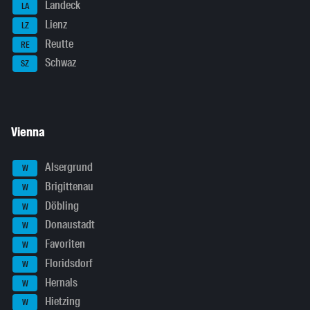
Landeck
LA
Lienz
LZ
Reutte
RE
Schwaz
SZ
Vienna
Alsergrund
W
Brigittenau
W
Döbling
W
Donaustadt
W
Favoriten
W
Floridsdorf
W
Hernals
W
Hietzing
W