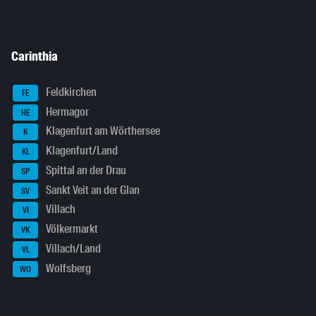
Carinthia
Feldkirchen
FE
Hermagor
HE
Klagenfurt am Wörthersee
K
Klagenfurt/Land
KL
Spittal an der Drau
SP
Sankt Veit an der Glan
SV
Villach
VI
Völkermarkt
VK
Villach/Land
VL
Wolfsberg
WO