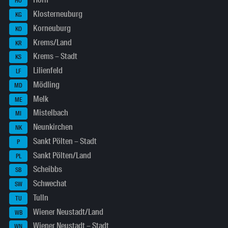
Horn
HO
Klosterneuburg
KG
Korneuburg
KO
Krems/Land
KR
Krems – Stadt
KS
Lilienfeld
LF
Mödling
MD
Melk
ME
Mistelbach
MI
Neunkirchen
NK
Sankt Pölten – Stadt
P
Sankt Pölten/Land
PL
Scheibbs
SB
Schwechat
SW
Tulln
TU
Wiener Neustadt/Land
WB
Wiener Neustadt – Stadt
WN