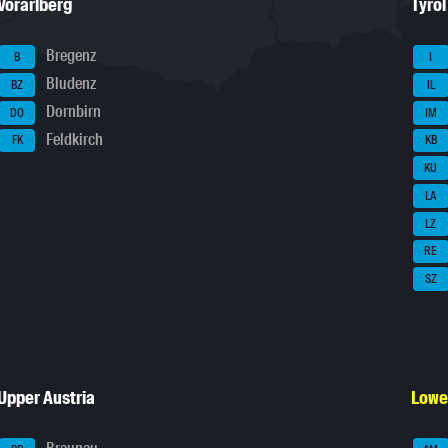
Vorarlberg
Tyrol
Bregenz
B
I
Bludenz
BZ
IL
Dornbirn
DO
IM
Feldkirch
FK
KB
KU
LA
LZ
RE
SZ
Upper Austria
Lowe