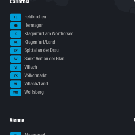
Carinthia
Feldkirchen
FE
Hermagor
HE
Klagenfurt am Wörthersee
K
Klagenfurt/Land
KL
Spittal an der Drau
SP
Sankt Veit an der Glan
SV
Villach
VI
Völkermarkt
VK
Villach/Land
VL
Wolfsberg
WO
Vienna