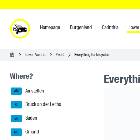
Homepage
Burgenland
Carinthia
Lower 
Homepage
Lower Austria
Zwettl
Everything for bicycles
Seitenleisten-Navigation
Where?
Everythi
Amstetten
Header Ban
AM
Bruck an der Leitha
BL
Baden
BN
Gmünd
GD