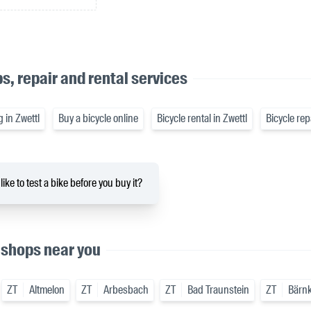
s, repair and rental services
g in Zwettl
Buy a bicycle online
Bicycle rental in Zwettl
Bicycle rep
ike to test a bike before you buy it?
 shops near you
ZT
Altmelon
ZT
Arbesbach
ZT
Bad Traunstein
ZT
Bärn