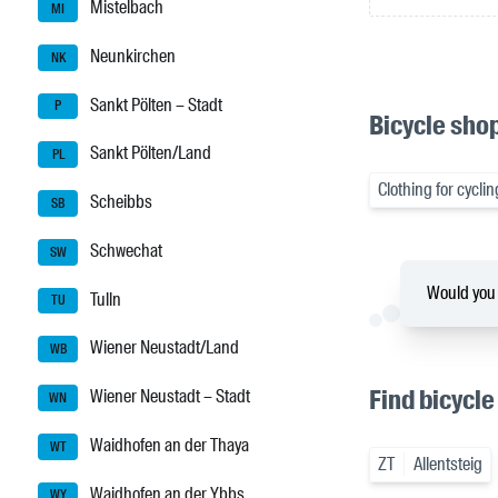
Mistelbach
MI
Neunkirchen
NK
Sankt Pölten – Stadt
P
Bicycle shop
Sankt Pölten/Land
PL
Clothing for cyclin
Scheibbs
SB
Schwechat
SW
Would you l
Tulln
TU
Wiener Neustadt/Land
WB
Find bicycle
Wiener Neustadt – Stadt
WN
Waidhofen an der Thaya
WT
ZT
Allentsteig
Waidhofen an der Ybbs
WY