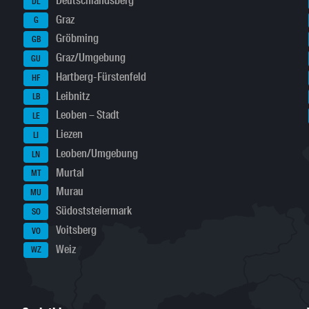
Deutschlandsberg
DL
Graz
G
Gröbming
GB
Graz/Umgebung
GU
Hartberg-Fürstenfeld
HF
Leibnitz
LB
Leoben – Stadt
LE
Liezen
LI
Leoben/Umgebung
LN
Murtal
MT
Murau
MU
Südoststeiermark
SO
Voitsberg
VO
Weiz
WZ