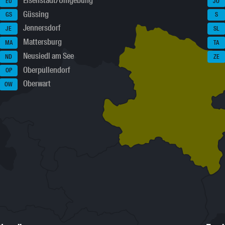
Eisenstadt/Umgebung
EU
JO
Güssing
GS
S
Jennersdorf
JE
SL
Mattersburg
MA
TA
Neusiedl am See
ND
ZE
Oberpullendorf
OP
Oberwart
OW