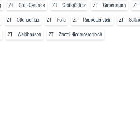
g
ZT
Groß Gerungs
ZT
Großgöttfritz
ZT
Gutenbrunn
ZT
ZT
Ottenschlag
ZT
Pölla
ZT
Rappottenstein
ZT
Salli
s
ZT
Waldhausen
ZT
Zwettl-Niederösterreich