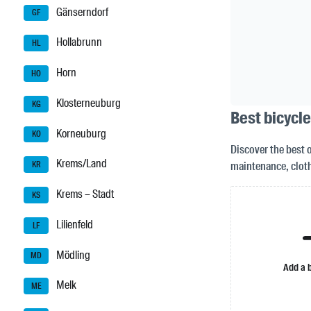
Gänserndorf
GF
Hollabrunn
HL
Horn
HO
Klosterneuburg
KG
Best bicycle
Korneuburg
KO
Discover the best o
Krems/Land
maintenance, cloth
KR
Krems – Stadt
KS
Lilienfeld
LF
Mödling
MD
Add a 
Melk
ME