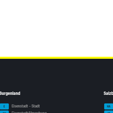
Burgenland
Salz
Eisenstadt – Stadt
E
HA