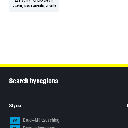
Everything for bicycles
in
Zwettl, Lower Austria, Austria
Inhaltsinformationen
Search by regions
Styria
Bruck-Mürzzuschlag
BM