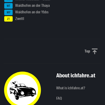
Waidhofen an der Thaya
WT
Waidhofen an der Ybbs
WY
Zwettl
ZT
Top
Scroll to 
About ichfahre.at
What is ichfahre.at?
FAQ