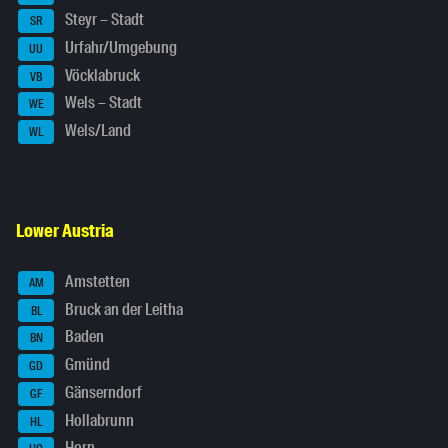
Steyr – Stadt
SR
Urfahr/Umgebung
UU
Vöcklabruck
VB
Wels – Stadt
WE
Wels/Land
WL
Lower Austria
Amstetten
AM
Bruck an der Leitha
BL
Baden
BN
Gmünd
GD
Gänserndorf
GF
Hollabrunn
HL