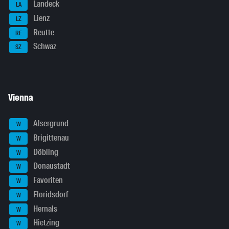
Landeck
LA
Lienz
LZ
Reutte
RE
Schwaz
SZ
Vienna
Alsergrund
W
Brigittenau
W
Döbling
W
Donaustadt
W
Favoriten
W
Floridsdorf
W
Hernals
W
Hietzing
W