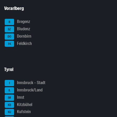
Vorarlberg
Bregenz
B
Bludenz
BZ
Dornbirn
DO
Feldkirch
FK
Tyrol
Innsbruck – Stadt
I
Innsbruck/Land
IL
Imst
IM
Kitzbühel
KB
Kufstein
KU