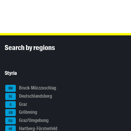
Inhaltsinformationen
Search by regions
Styria
Bruck-Mürzzuschlag
BM
Deutschlandsberg
DL
Graz
G
Gröbming
GB
Graz/Umgebung
GU
Hartberg-Fürstenfeld
HF