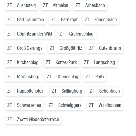
ZT
Allentsteig
ZT
Altmelon
ZT
Arbesbach
ZT
Bad Traunstein
ZT
Bärnkopf
ZT
Echsenbach
ZT
Göpfritz an der Wild
ZT
Grafenschlag
ZT
Groß Gerungs
ZT
Großgöttfritz
ZT
Gutenbrunn
ZT
Kirchschlag
ZT
Kottes-Purk
ZT
Langschlag
ZT
Martinsberg
ZT
Ottenschlag
ZT
Pölla
ZT
Rappottenstein
ZT
Sallingberg
ZT
Schönbach
ZT
Schwarzenau
ZT
Schweiggers
ZT
Waldhausen
ZT
Zwettl-Niederösterreich