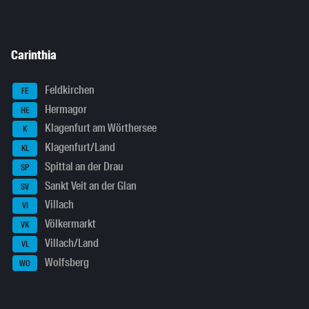
Carinthia
Feldkirchen
FE
Hermagor
HE
Klagenfurt am Wörthersee
K
Klagenfurt/Land
KL
Spittal an der Drau
SP
Sankt Veit an der Glan
SV
Villach
VI
Völkermarkt
VK
Villach/Land
VL
Wolfsberg
WO