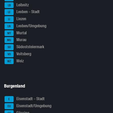
Leibnitz
LB
Leoben – Stadt
LE
Liezen
LI
Leoben/Umgebung
LN
Murtal
MT
Murau
MU
Südoststeiermark
SO
Voitsberg
VO
Weiz
WZ
Burgenland
Eisenstadt – Stadt
E
Eisenstadt/Umgebung
EU
Güssing