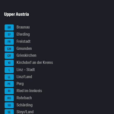
Upper Austria
Braunau
BR
Eferding
EF
Freistadt
FR
Gmunden
GM
Grieskirchen
GR
Kirchdorf an der Krems
KI
Linz – Stadt
L
Linz/Land
LL
Perg
PE
Ried im Innkreis
RI
Rohrbach
RO
Schärding
SD
Steyr/Land
SE