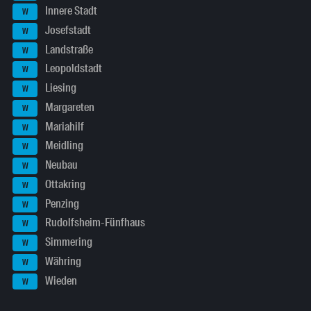
Innere Stadt
W
Josefstadt
W
Landstraße
W
Leopoldstadt
W
Liesing
W
Margareten
W
Mariahilf
W
Meidling
W
Neubau
W
Ottakring
W
Penzing
W
Rudolfsheim-Fünfhaus
W
Simmering
W
Währing
W
Wieden
W