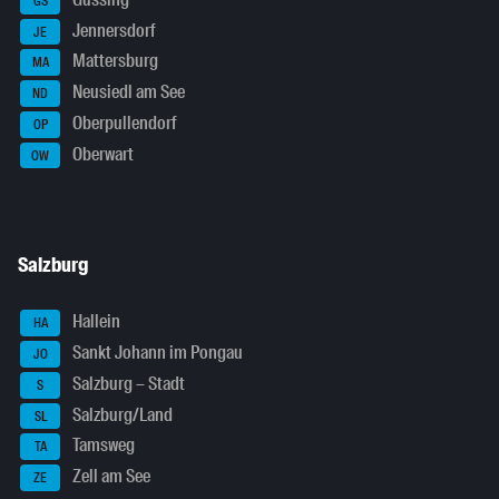
GS
Jennersdorf
JE
Mattersburg
MA
Neusiedl am See
ND
Oberpullendorf
OP
Oberwart
OW
Salzburg
Hallein
HA
Sankt Johann im Pongau
JO
Salzburg – Stadt
S
Salzburg/Land
SL
Tamsweg
TA
Zell am See
ZE