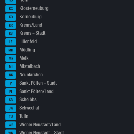
Horn
HO
Klosterneuburg
KG
Korneuburg
KO
Krems/Land
KR
Krems – Stadt
KS
Lilienfeld
LF
Mödling
MD
Melk
ME
Mistelbach
MI
Neunkirchen
NK
Sankt Pölten – Stadt
P
Sankt Pölten/Land
PL
Scheibbs
SB
Schwechat
SW
Tulln
TU
Wiener Neustadt/Land
WB
Wiener Neustadt – Stadt
WN