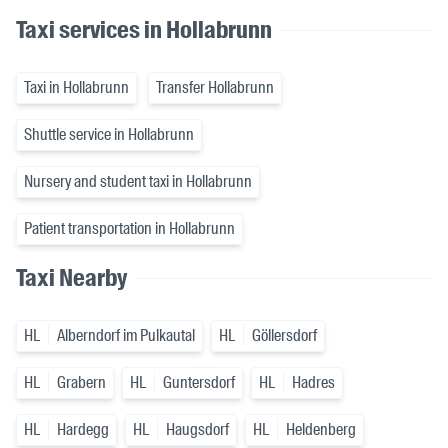
Taxi services in Hollabrunn
Taxi in Hollabrunn
Transfer Hollabrunn
Shuttle service in Hollabrunn
Nursery and student taxi in Hollabrunn
Patient transportation in Hollabrunn
Taxi Nearby
HL
Alberndorf im Pulkautal
HL
Göllersdorf
HL
Grabern
HL
Guntersdorf
HL
Hadres
HL
Hardegg
HL
Haugsdorf
HL
Heldenberg