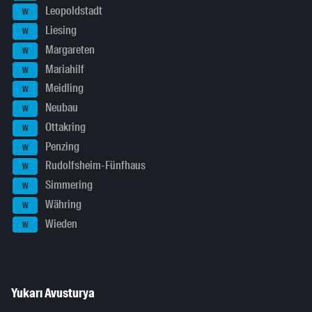
Leopoldstadt
W
Liesing
W
Margareten
W
Mariahilf
W
Meidling
W
Neubau
W
Ottakring
W
Penzing
W
Rudolfsheim-Fünfhaus
W
Simmering
W
Währing
W
Wieden
W
Yukarı Avusturya