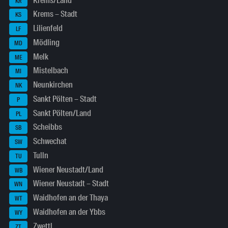
Krems/Land
KR
Krems – Stadt
KS
Lilienfeld
LF
Mödling
MD
Melk
ME
Mistelbach
MI
Neunkirchen
NK
Sankt Pölten – Stadt
P
Sankt Pölten/Land
PL
Scheibbs
SB
Schwechat
SW
Tulln
TU
Wiener Neustadt/Land
WB
Wiener Neustadt – Stadt
WN
Waidhofen an der Thaya
WT
Waidhofen an der Ybbs
WY
Zwettl
ZT