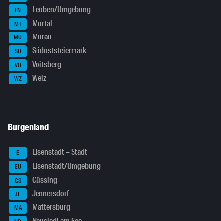
Leoben/Umgebung
LN
Murtal
MT
Murau
MU
Südoststeiermark
SO
Voitsberg
VO
Weiz
WZ
Burgenland
Eisenstadt – Stadt
E
Eisenstadt/Umgebung
EU
Güssing
GS
Jennersdorf
JE
Mattersburg
MA
Neusiedl am See