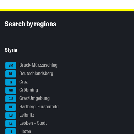
Inhaltsinformationen
Search by regions
Styria
Bruck-Mürzzuschlag
BM
Deutschlandsberg
DL
Graz
G
Gröbming
GB
Graz/Umgebung
GU
Hartberg-Fürstenfeld
HF
Leibnitz
LB
Leoben – Stadt
LE
Liezen
LI