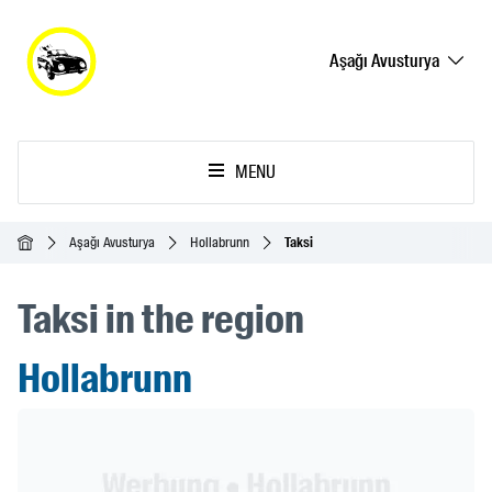
Aşağı Avusturya
MENU
Ana Sayfa
Aşağı Avusturya
Hollabrunn
Taksi
Taksi in the region
Hollabrunn
Header Banner