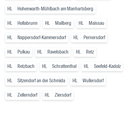
HL
Hohenwarth-Mühlbach am Manhartsberg
HL
Hollabrunn
HL
Mailberg
HL
Maissau
HL
Nappersdorf-Kammersdorf
HL
Pernersdorf
HL
Pulkau
HL
Ravelsbach
HL
Retz
HL
Retzbach
HL
Schrattenthal
HL
Seefeld-Kadolz
HL
Sitzendorf an der Schmida
HL
Wullersdorf
HL
Zellerndorf
HL
Ziersdorf