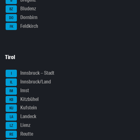
Bregenz
B
Bludenz
BZ
Dornbirn
DO
Feldkirch
FK
Tirol
Innsbruck – Stadt
I
Innsbruck/Land
IL
Imst
IM
Kitzbühel
KB
Kufstein
KU
Landeck
LA
Lienz
LZ
Reutte
RE