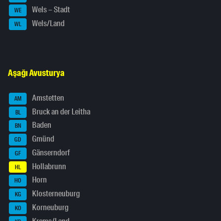
Wels – Stadt
WE
Wels/Land
WL
Aşağı Avusturya
Amstetten
AM
Bruck an der Leitha
BL
Baden
BN
Gmünd
GD
Gänserndorf
GF
Hollabrunn
HL
Horn
HO
Klosterneuburg
KG
Korneuburg
KO