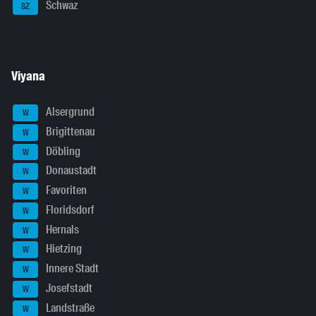
Schwaz
SZ
Viyana
Alsergrund
W
Brigittenau
W
Döbling
W
Donaustadt
W
Favoriten
W
Floridsdorf
W
Hernals
W
Hietzing
W
Innere Stadt
W
Josefstadt
W
Landstraße
W