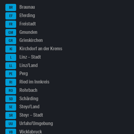
Braunau
BR
Eferding
EF
Freistadt
FR
Gmunden
GM
Grieskirchen
GR
Kirchdorf an der Krems
KI
Linz – Stadt
L
Linz/Land
LL
Perg
PE
Ried im Innkreis
RI
Rohrbach
RO
Schärding
SD
Steyr/Land
SE
Steyr – Stadt
SR
Urfahr/Umgebung
UU
Vöcklabruck
VB