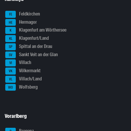
Feldkirchen
FE
Hermagor
HE
Klagenfurt am Wörthersee
K
Klagenfurt/Land
KL
Spittal an der Drau
SP
Sankt Veit an der Glan
SV
Villach
VI
Völkermarkt
VK
Villach/Land
VL
Wolfsberg
WO
Vorarlberg