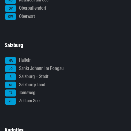
ND
Oberpullendorf
OP
Oberwart
OW
Salzburg
Hallein
HA
Sankt Johann im Pongau
JO
Salzburg – Stadt
S
Salzburg/Land
SL
Tamsweg
TA
Zell am See
ZE
Karintiya