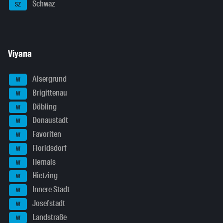
Schwaz
SZ
Viyana
Alsergrund
W
Brigittenau
W
Döbling
W
Donaustadt
W
Favoriten
W
Floridsdorf
W
Hernals
W
Hietzing
W
Innere Stadt
W
Josefstadt
W
Landstraße
W