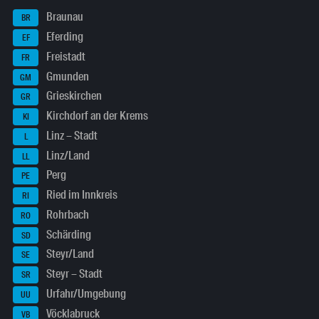
Braunau
BR
Eferding
EF
Freistadt
FR
Gmunden
GM
Grieskirchen
GR
Kirchdorf an der Krems
KI
Linz – Stadt
L
Linz/Land
LL
Perg
PE
Ried im Innkreis
RI
Rohrbach
RO
Schärding
SD
Steyr/Land
SE
Steyr – Stadt
SR
Urfahr/Umgebung
UU
Vöcklabruck
VB