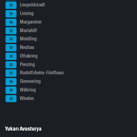
Leopoldstadt
W
Liesing
W
Margareten
W
Mariahilf
W
Meidling
W
Neubau
W
Ottakring
W
Penzing
W
Rudolfsheim-Fünfhaus
W
Simmering
W
Währing
W
Wieden
W
Yukarı Avusturya