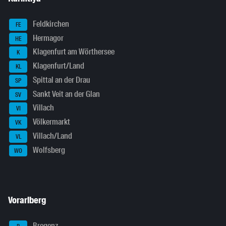
Feldkirchen
FE
Hermagor
HE
Klagenfurt am Wörthersee
K
Klagenfurt/Land
KL
Spittal an der Drau
SP
Sankt Veit an der Glan
SV
Villach
VI
Völkermarkt
VK
Villach/Land
VL
Wolfsberg
WO
Vorarlberg