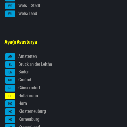
Wels – Stadt
WE
Wels/Land
WL
Aşağı Avusturya
Amstetten
AM
Bruck an der Leitha
BL
Baden
BN
Gmünd
GD
Gänserndorf
GF
Hollabrunn
HL
Horn
HO
Klosterneuburg
KG
Korneuburg
KO