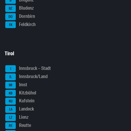
Bregenz
B
Bludenz
BZ
Dornbirn
DO
Feldkirch
FK
Tirol
Innsbruck – Stadt
I
Innsbruck/Land
IL
Imst
IM
Kitzbühel
KB
Kufstein
KU
Landeck
LA
Lienz
LZ
Reutte
RE