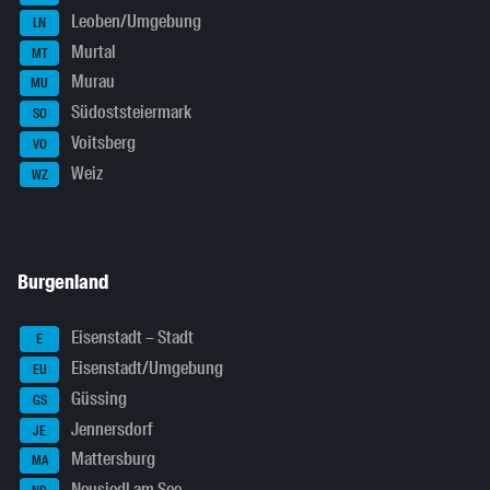
Leoben/Umgebung
LN
Murtal
MT
Murau
MU
Südoststeiermark
SO
Voitsberg
VO
Weiz
WZ
Burgenland
Eisenstadt – Stadt
E
Eisenstadt/Umgebung
EU
Güssing
GS
Jennersdorf
JE
Mattersburg
MA
Neusiedl am See