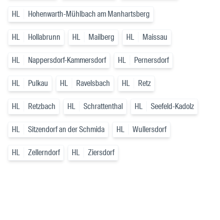
HL
Hohenwarth-Mühlbach am Manhartsberg
HL
Hollabrunn
HL
Mailberg
HL
Maissau
HL
Nappersdorf-Kammersdorf
HL
Pernersdorf
HL
Pulkau
HL
Ravelsbach
HL
Retz
HL
Retzbach
HL
Schrattenthal
HL
Seefeld-Kadolz
HL
Sitzendorf an der Schmida
HL
Wullersdorf
HL
Zellerndorf
HL
Ziersdorf