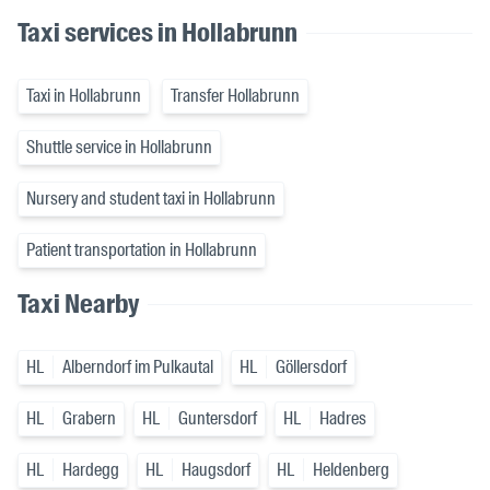
Taxi services in Hollabrunn
Taxi in Hollabrunn
Transfer Hollabrunn
Shuttle service in Hollabrunn
Nursery and student taxi in Hollabrunn
Patient transportation in Hollabrunn
Taxi Nearby
HL
Alberndorf im Pulkautal
HL
Göllersdorf
HL
Grabern
HL
Guntersdorf
HL
Hadres
HL
Hardegg
HL
Haugsdorf
HL
Heldenberg