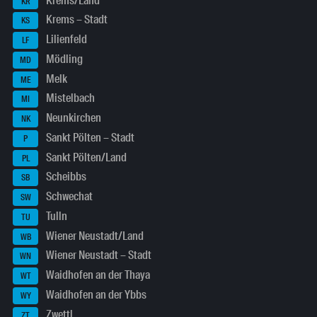
Krems/Land
KR
Krems – Stadt
KS
Lilienfeld
LF
Mödling
MD
Melk
ME
Mistelbach
MI
Neunkirchen
NK
Sankt Pölten – Stadt
P
Sankt Pölten/Land
PL
Scheibbs
SB
Schwechat
SW
Tulln
TU
Wiener Neustadt/Land
WB
Wiener Neustadt – Stadt
WN
Waidhofen an der Thaya
WT
Waidhofen an der Ybbs
WY
Zwettl
ZT