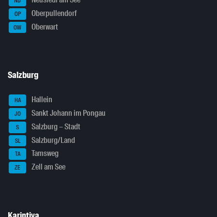
ND
Oberpullendorf
OP
Oberwart
OW
Salzburg
Hallein
HA
Sankt Johann im Pongau
JO
Salzburg – Stadt
S
Salzburg/Land
SL
Tamsweg
TA
Zell am See
ZE
Karintiya