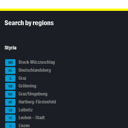
Inhaltsinformationen
Search by regions
Styria
Bruck-Mürzzuschlag
BM
Deutschlandsberg
DL
Graz
G
Gröbming
GB
Graz/Umgebung
GU
Hartberg-Fürstenfeld
HF
Leibnitz
LB
Leoben – Stadt
LE
Liezen
LI