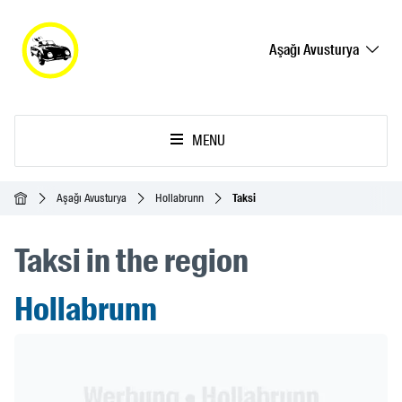
Aşağı Avusturya
MENU
Ana Sayfa
Aşağı Avusturya
Hollabrunn
Taksi
Taksi in the region
Hollabrunn
Header Banner