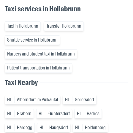
Taxi services in Hollabrunn
Taxi in Hollabrunn
Transfer Hollabrunn
Shuttle service in Hollabrunn
Nursery and student taxi in Hollabrunn
Patient transportation in Hollabrunn
Taxi Nearby
HL
Alberndorf im Pulkautal
HL
Göllersdorf
HL
Grabern
HL
Guntersdorf
HL
Hadres
HL
Hardegg
HL
Haugsdorf
HL
Heldenberg