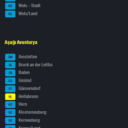
Wels – Stadt
WE
Wels/Land
WL
Aşağı Avusturya
Amstetten
AM
Bruck an der Leitha
BL
Baden
BN
Gmünd
GD
Gänserndorf
GF
Hollabrunn
HL
Horn
HO
Klosterneuburg
KG
Korneuburg
KO