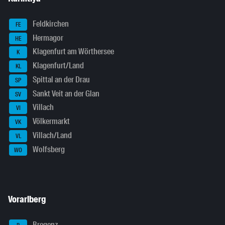
Feldkirchen
FE
Hermagor
HE
Klagenfurt am Wörthersee
K
Klagenfurt/Land
KL
Spittal an der Drau
SP
Sankt Veit an der Glan
SV
Villach
VI
Völkermarkt
VK
Villach/Land
VL
Wolfsberg
WO
Vorarlberg