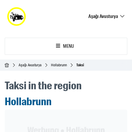
Aşağı Avusturya
MENU
Ana Sayfa
Aşağı Avusturya
Hollabrunn
Taksi
Taksi in the region
Hollabrunn
Header Banner