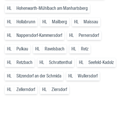
HL
Hohenwarth-Mühlbach am Manhartsberg
HL
Hollabrunn
HL
Mailberg
HL
Maissau
HL
Nappersdorf-Kammersdorf
HL
Pernersdorf
HL
Pulkau
HL
Ravelsbach
HL
Retz
HL
Retzbach
HL
Schrattenthal
HL
Seefeld-Kadolz
HL
Sitzendorf an der Schmida
HL
Wullersdorf
HL
Zellerndorf
HL
Ziersdorf