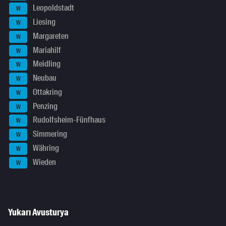
Leopoldstadt
W
Liesing
W
Margareten
W
Mariahilf
W
Meidling
W
Neubau
W
Ottakring
W
Penzing
W
Rudolfsheim-Fünfhaus
W
Simmering
W
Währing
W
Wieden
W
Yukarı Avusturya