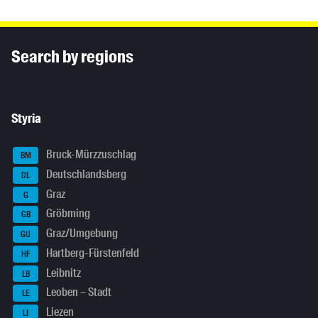
Inhaltsinformationen
Search by regions
Styria
Bruck-Mürzzuschlag
BM
Deutschlandsberg
DL
Graz
G
Gröbming
GB
Graz/Umgebung
GU
Hartberg-Fürstenfeld
HF
Leibnitz
LB
Leoben – Stadt
LE
Liezen
LI