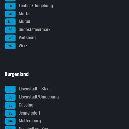
Leoben/Umgebung
LN
Murtal
MT
Murau
MU
Südoststeiermark
SO
Voitsberg
VO
Weiz
WZ
Burgenland
Eisenstadt – Stadt
E
Eisenstadt/Umgebung
EU
Güssing
GS
Jennersdorf
JE
Mattersburg
MA
Neusiedl am See