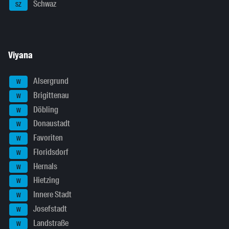
Schwaz
SZ
Viyana
Alsergrund
W
Brigittenau
W
Döbling
W
Donaustadt
W
Favoriten
W
Floridsdorf
W
Hernals
W
Hietzing
W
Innere Stadt
W
Josefstadt
W
Landstraße
W