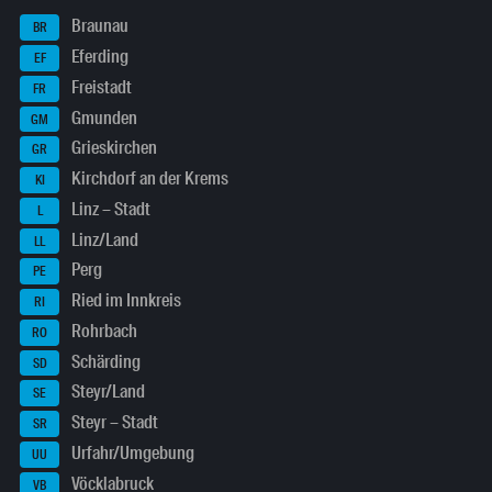
Braunau
BR
Eferding
EF
Freistadt
FR
Gmunden
GM
Grieskirchen
GR
Kirchdorf an der Krems
KI
Linz – Stadt
L
Linz/Land
LL
Perg
PE
Ried im Innkreis
RI
Rohrbach
RO
Schärding
SD
Steyr/Land
SE
Steyr – Stadt
SR
Urfahr/Umgebung
UU
Vöcklabruck
VB