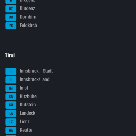
Bregenz
B
Bludenz
BZ
Dornbirn
DO
Feldkirch
FK
Tirol
Innsbruck – Stadt
I
Innsbruck/Land
IL
Imst
IM
Kitzbühel
KB
Kufstein
KU
Landeck
LA
Lienz
LZ
Reutte
RE