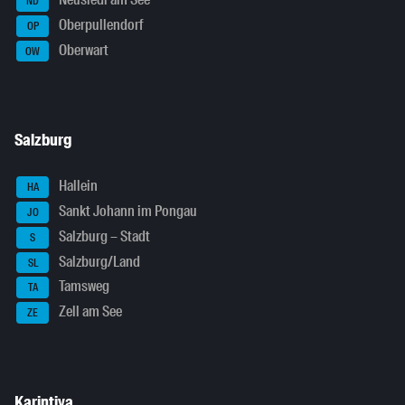
ND
Oberpullendorf
OP
Oberwart
OW
Salzburg
Hallein
HA
Sankt Johann im Pongau
JO
Salzburg – Stadt
S
Salzburg/Land
SL
Tamsweg
TA
Zell am See
ZE
Karintiya