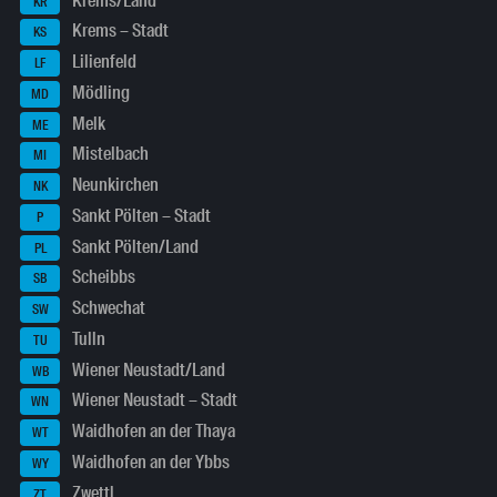
Krems/Land
KR
Krems – Stadt
KS
Lilienfeld
LF
Mödling
MD
Melk
ME
Mistelbach
MI
Neunkirchen
NK
Sankt Pölten – Stadt
P
Sankt Pölten/Land
PL
Scheibbs
SB
Schwechat
SW
Tulln
TU
Wiener Neustadt/Land
WB
Wiener Neustadt – Stadt
WN
Waidhofen an der Thaya
WT
Waidhofen an der Ybbs
WY
Zwettl
ZT