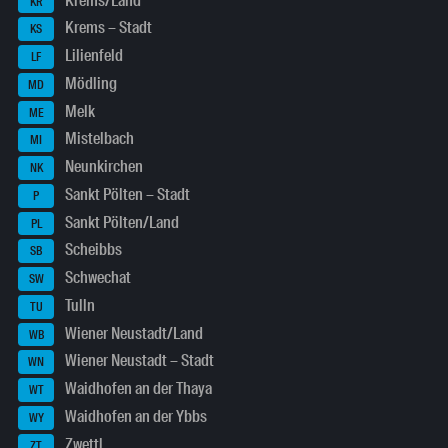
Krems/Land
KR
Krems – Stadt
KS
Lilienfeld
LF
Mödling
MD
Melk
ME
Mistelbach
MI
Neunkirchen
NK
Sankt Pölten – Stadt
P
Sankt Pölten/Land
PL
Scheibbs
SB
Schwechat
SW
Tulln
TU
Wiener Neustadt/Land
WB
Wiener Neustadt – Stadt
WN
Waidhofen an der Thaya
WT
Waidhofen an der Ybbs
WY
Zwettl
ZT