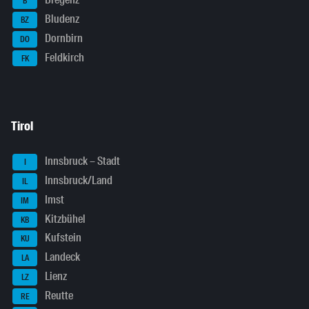
Bregenz
B
Bludenz
BZ
Dornbirn
DO
Feldkirch
FK
Tirol
Innsbruck – Stadt
I
Innsbruck/Land
IL
Imst
IM
Kitzbühel
KB
Kufstein
KU
Landeck
LA
Lienz
LZ
Reutte
RE