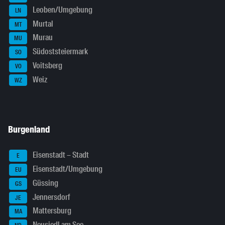
Leoben/Umgebung
LN
Murtal
MT
Murau
MU
Südoststeiermark
SO
Voitsberg
VO
Weiz
WZ
Burgenland
Eisenstadt – Stadt
E
Eisenstadt/Umgebung
EU
Güssing
GS
Jennersdorf
JE
Mattersburg
MA
Neusiedl am See