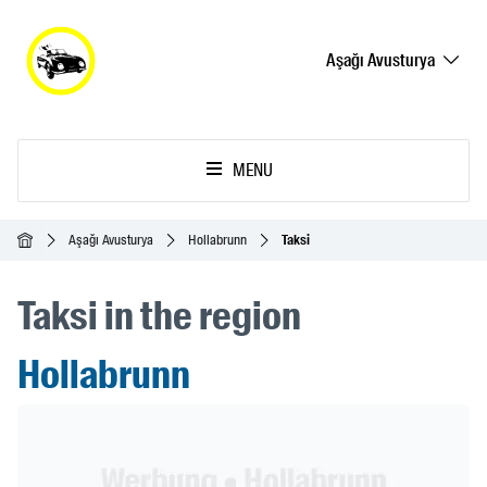
Aşağı Avusturya
MENU
Ana Sayfa
Aşağı Avusturya
Hollabrunn
Taksi
Taksi in the region
Hollabrunn
Header Banner