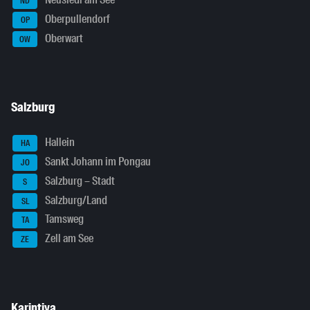
ND
Oberpullendorf
OP
Oberwart
OW
Salzburg
Hallein
HA
Sankt Johann im Pongau
JO
Salzburg – Stadt
S
Salzburg/Land
SL
Tamsweg
TA
Zell am See
ZE
Karintiya