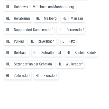
HL
Hohenwarth-Mühlbach am Manhartsberg
HL
Hollabrunn
HL
Mailberg
HL
Maissau
HL
Nappersdorf-Kammersdorf
HL
Pernersdorf
HL
Pulkau
HL
Ravelsbach
HL
Retz
HL
Retzbach
HL
Schrattenthal
HL
Seefeld-Kadolz
HL
Sitzendorf an der Schmida
HL
Wullersdorf
HL
Zellerndorf
HL
Ziersdorf