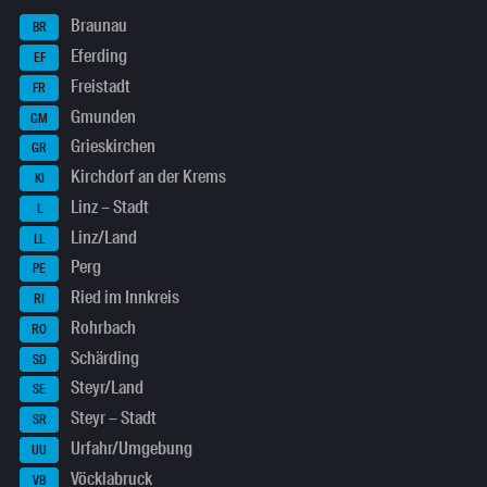
Braunau
BR
Eferding
EF
Freistadt
FR
Gmunden
GM
Grieskirchen
GR
Kirchdorf an der Krems
KI
Linz – Stadt
L
Linz/Land
LL
Perg
PE
Ried im Innkreis
RI
Rohrbach
RO
Schärding
SD
Steyr/Land
SE
Steyr – Stadt
SR
Urfahr/Umgebung
UU
Vöcklabruck
VB