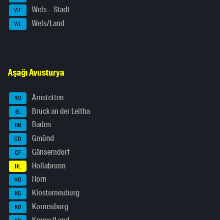
Wels – Stadt
WE
Wels/Land
WL
Aşağı Avusturya
Amstetten
AM
Bruck an der Leitha
BL
Baden
BN
Gmünd
GD
Gänserndorf
GF
Hollabrunn
HL
Horn
HO
Klosterneuburg
KG
Korneuburg
KO