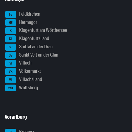
Feldkirchen
FE
Hermagor
HE
Klagenfurt am Wörthersee
K
Klagenfurt/Land
KL
Spittal an der Drau
SP
Sankt Veit an der Glan
SV
Villach
VI
Völkermarkt
VK
Villach/Land
VL
Wolfsberg
WO
Vorarlberg