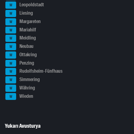
Leopoldstadt
W
Liesing
W
Margareten
W
Mariahilf
W
Meidling
W
Neubau
W
Ottakring
W
Penzing
W
Rudolfsheim-Fünfhaus
W
Simmering
W
Währing
W
Wieden
W
Yukarı Avusturya