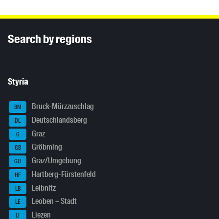
Inhaltsinformationen
Search by regions
Styria
Bruck-Mürzzuschlag
BM
Deutschlandsberg
DL
Graz
G
Gröbming
GB
Graz/Umgebung
GU
Hartberg-Fürstenfeld
HF
Leibnitz
LB
Leoben – Stadt
LE
Liezen
LI