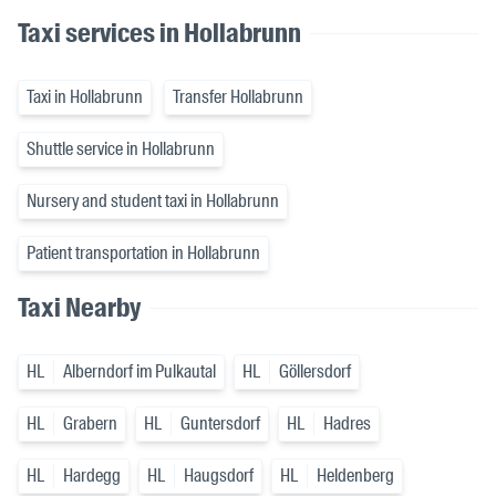
Taxi services in Hollabrunn
Taxi in Hollabrunn
Transfer Hollabrunn
Shuttle service in Hollabrunn
Nursery and student taxi in Hollabrunn
Patient transportation in Hollabrunn
Taxi Nearby
HL
Alberndorf im Pulkautal
HL
Göllersdorf
HL
Grabern
HL
Guntersdorf
HL
Hadres
HL
Hardegg
HL
Haugsdorf
HL
Heldenberg