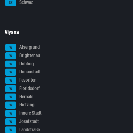
Schwaz
SZ
Viyana
Alsergrund
W
Brigittenau
W
Döbling
W
Donaustadt
W
Favoriten
W
Floridsdorf
W
Hernals
W
Hietzing
W
Innere Stadt
W
Josefstadt
W
Landstraße
W