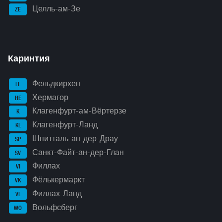
Целль-ам-Зе
ZE
Каринтия
Фельдкирхен
FE
Хермагор
HE
Клагенфурт-ам-Вёртерзе
K
Клагенфурт-Ланд
KL
Шпитталь-ан-дер-Драу
SP
Санкт-Файт-ан-дер-Глан
SV
Филлах
VI
Фёлькермаркт
VK
Филлах-Ланд
VL
Вольфсберг
WO