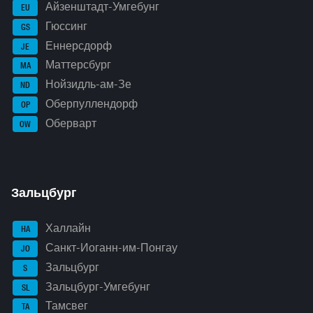
Айзенштадт-Умгебунг
EU
Гюссинг
GS
Еннерсдорф
JE
Маттерсбург
MA
Нойзидль-ам-Зе
ND
Оберпуллендорф
OP
Оберварт
OW
Зальцбург
Халлайн
HA
Санкт-Иоганн-им-Понгау
JO
Зальцбург
S
Зальцбург-Умгебунг
SL
Тамсвег
TA