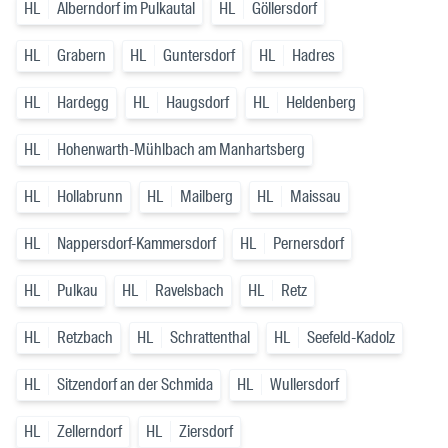
HL
Alberndorf im Pulkautal
HL
Göllersdorf
HL
Grabern
HL
Guntersdorf
HL
Hadres
HL
Hardegg
HL
Haugsdorf
HL
Heldenberg
HL
Hohenwarth-Mühlbach am Manhartsberg
HL
Hollabrunn
HL
Mailberg
HL
Maissau
HL
Nappersdorf-Kammersdorf
HL
Pernersdorf
HL
Pulkau
HL
Ravelsbach
HL
Retz
HL
Retzbach
HL
Schrattenthal
HL
Seefeld-Kadolz
HL
Sitzendorf an der Schmida
HL
Wullersdorf
HL
Zellerndorf
HL
Ziersdorf