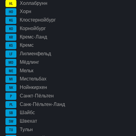
Холлабрунн
HL
Хорн
HO
Клостернойбург
KG
Корнойбург
KO
Кремс-Ланд
KR
Кремс
KS
Лилиенфельд
LF
Мёдлинг
MD
Мельк
ME
Мистельбах
MI
Нойнкирхен
NK
Санкт-Пёльтен
P
Санк-Пёльтен-Ланд
PL
Шайбс
SB
Швехат
SW
Тульн
TU