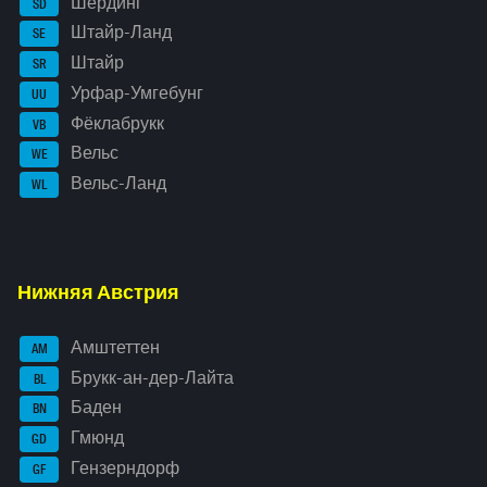
Шердинг
SD
Штайр-Ланд
SE
Штайр
SR
Урфар-Умгебунг
UU
Фёклабрукк
VB
Вельс
WE
Вельс-Ланд
WL
Нижняя Австрия
Амштеттен
AM
Брукк-ан-дер-Лайта
BL
Баден
BN
Гмюнд
GD
Гензерндорф
GF