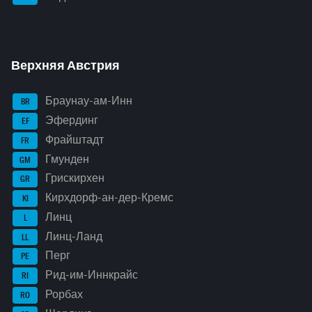
Верхняя Австрия
Браунау-ам-Инн
BR
Эфердинг
EF
Фрайштадт
FR
Гмунден
GM
Грискирхен
GR
Кирхдорф-ан-дер-Кремс
KI
Линц
L
Линц-Ланд
LL
Перг
PE
Рид-им-Иннкрайс
RI
Рорбах
RO