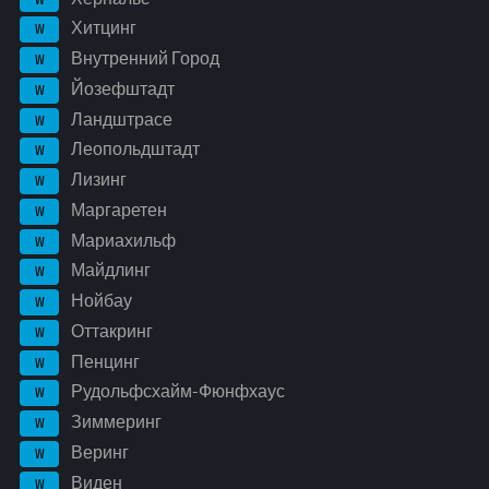
Хитцинг
W
Внутренний Город
W
Йозефштадт
W
Ландштрасе
W
Леопольдштадт
W
Лизинг
W
Маргаретен
W
Мариахильф
W
Майдлинг
W
Нойбау
W
Оттакринг
W
Пенцинг
W
Рудольфсхайм-Фюнфхаус
W
Зиммеринг
W
Веринг
W
Виден
W