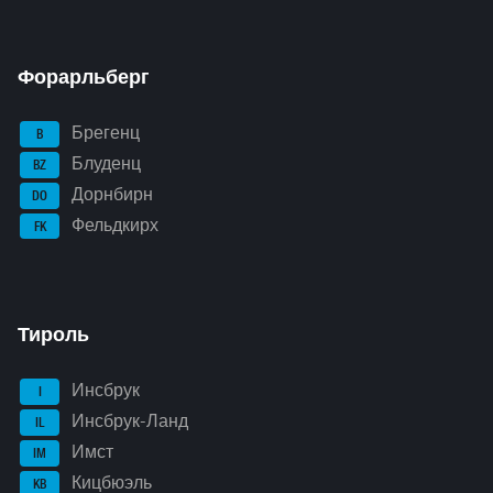
Форарльберг
Брегенц
B
Блуденц
BZ
Дорнбирн
DO
Фельдкирх
FK
Тироль
Инсбрук
I
Инсбрук-Ланд
IL
Имст
IM
Кицбюэль
KB