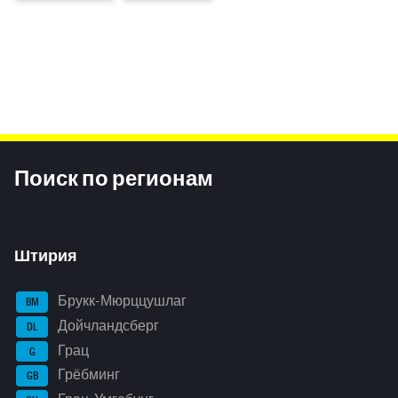
Inhaltsinformationen
Поиск по регионам
Штирия
Брукк-Мюрццушлаг
BM
Дойчландсберг
DL
Грац
G
Грёбминг
GB