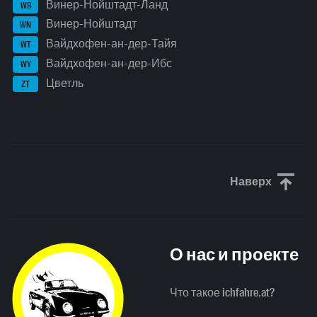
Винер-Нойштадт-Ланд
WB
Винер-Нойштадт
WN
Вайдхофен-ан-дер-Тайя
WT
Вайдхофен-ан-дер-Ибс
WY
Цветль
ZT
Наверх
Прокрути
О нас и проекте
Что такое ichfahre.at?