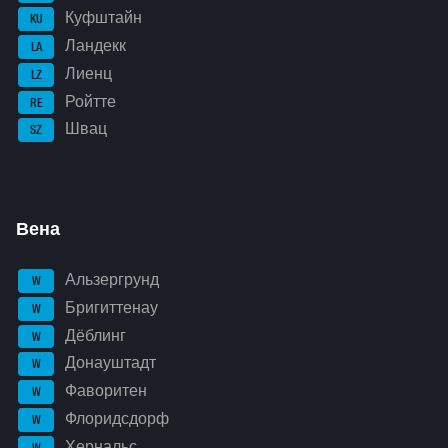
Куфштайн
KU
Ландекк
LA
Лиенц
LZ
Ройтте
RE
Швац
SZ
Вена
Альзергрунд
W
Бригиттенау
W
Дёблинг
W
Донауштадт
W
Фаворитен
W
Флоридсдорф
W
Хернальс
W