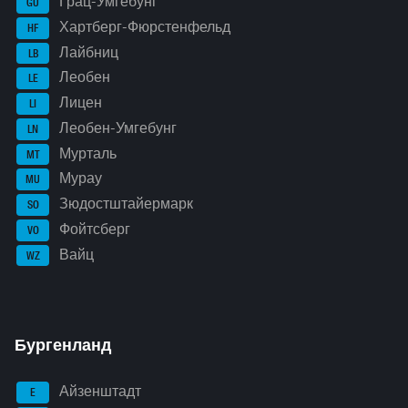
Грац-Умгебунг
GU
Хартберг-Фюрстенфельд
HF
Лайбниц
LB
Леобен
LE
Лицен
LI
Леобен-Умгебунг
LN
Мурталь
MT
Мурау
MU
Зюдостштайермарк
SO
Фойтсберг
VO
Вайц
WZ
Бургенланд
Айзенштадт
E