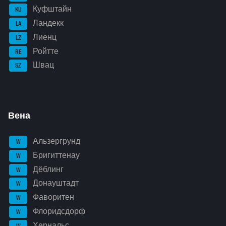
Куфштайн
KU
Ландекк
LA
Лиенц
LZ
Ройтте
RE
Швац
SZ
Вена
Альзергрунд
W
Бригиттенау
W
Дёблинг
W
Донауштадт
W
Фаворитен
W
Флоридсдорф
W
Хернальс
W