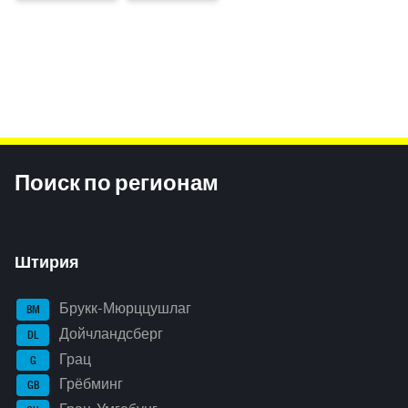
Inhaltsinformationen
Поиск по регионам
Штирия
Брукк-Мюрццушлаг
BM
Дойчландсберг
DL
Грац
G
Грёбминг
GB