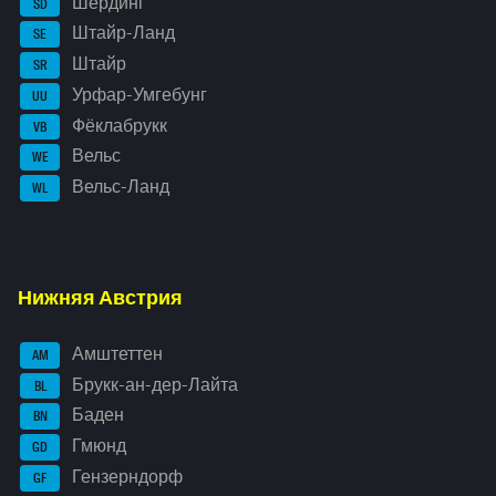
Шердинг
SD
Штайр-Ланд
SE
Штайр
SR
Урфар-Умгебунг
UU
Фёклабрукк
VB
Вельс
WE
Вельс-Ланд
WL
Нижняя Австрия
Амштеттен
AM
Брукк-ан-дер-Лайта
BL
Баден
BN
Гмюнд
GD
Гензерндорф
GF