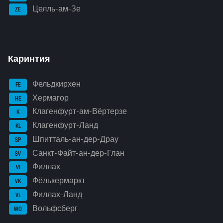
Целль-ам-Зе
ZE
Каринтия
Фельдкирхен
FE
Хермагор
HE
Клагенфурт-ам-Вёртерзе
K
Клагенфурт-Ланд
KL
Шпитталь-ан-дер-Драу
SP
Санкт-Файт-ан-дер-Глан
SV
Филлах
VI
Фёлькермаркт
VK
Филлах-Ланд
VL
Вольфсберг
WO