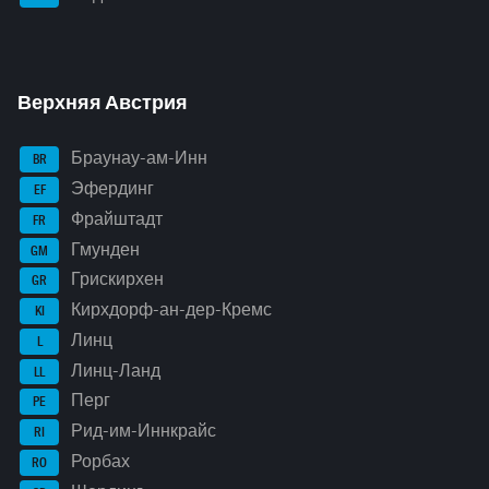
Верхняя Австрия
Браунау-ам-Инн
BR
Эфердинг
EF
Фрайштадт
FR
Гмунден
GM
Грискирхен
GR
Кирхдорф-ан-дер-Кремс
KI
Линц
L
Линц-Ланд
LL
Перг
PE
Рид-им-Иннкрайс
RI
Рорбах
RO