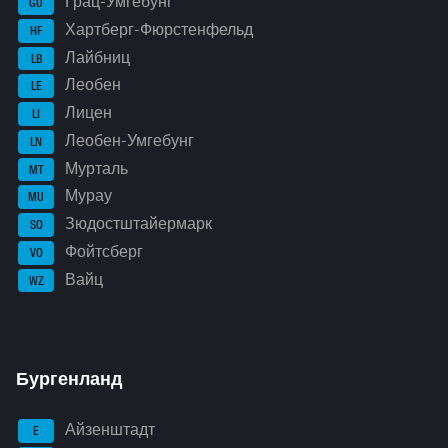
Грац-Умгебунг
GU
Хартберг-Фюрстенфельд
HF
Лайбниц
LB
Леобен
LE
Лицен
LI
Леобен-Умгебунг
LN
Мурталь
MT
Мурау
MU
Зюдостштайермарк
SO
Фойтсберг
VO
Вайц
WZ
Бургенланд
Айзенштадт
E