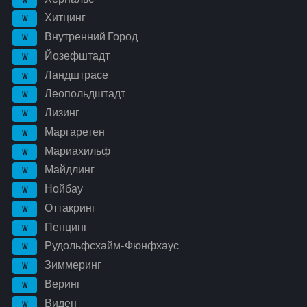
Хитцинг
W
Внутренний Город
W
Йозефштадт
W
Ландштрасе
W
Леопольдштадт
W
Лизинг
W
Маргаретен
W
Мариахильф
W
Майдлинг
W
Нойбау
W
Оттакринг
W
Пенцинг
W
Рудольфсхайм-Фюнфхаус
W
Зиммеринг
W
Веринг
W
Виден
W