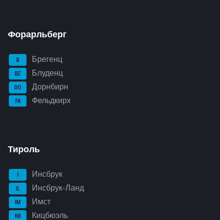
Форарльберг
Брегенц
B
Блуденц
BZ
Дорнбирн
DO
Фельдкирх
FK
Тироль
Инсбрук
I
Инсбрук-Ланд
IL
Имст
IM
Кицбюэль
KB