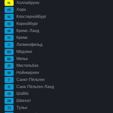
Холлабрунн
HL
Хорн
HO
Клостернойбург
KG
Корнойбург
KO
Кремс-Ланд
KR
Кремс
KS
Лилиенфельд
LF
Мёдлинг
MD
Мельк
ME
Мистельбах
MI
Нойнкирхен
NK
Санкт-Пёльтен
P
Санк-Пёльтен-Ланд
PL
Шайбс
SB
Швехат
SW
Тульн
TU