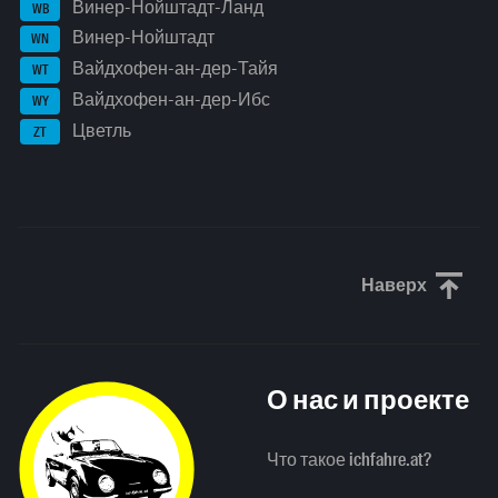
Винер-Нойштадт-Ланд
WB
Винер-Нойштадт
WN
Вайдхофен-ан-дер-Тайя
WT
Вайдхофен-ан-дер-Ибс
WY
Цветль
ZT
Наверх
Прокрути
О нас и проекте
Что такое ichfahre.at?