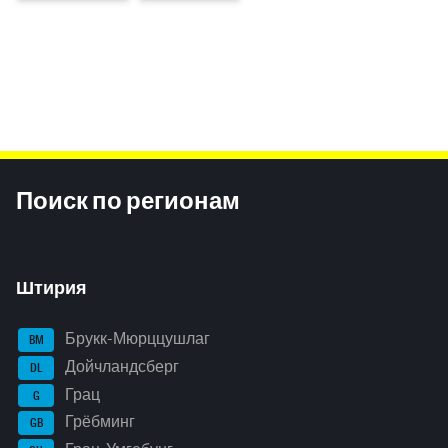
Inhaltsinformationen
Поиск по регионам
Штирия
Брукк-Мюрццушлаг
BM
Дойчландсберг
DL
Грац
G
Грёбминг
GB