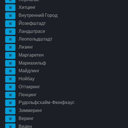
Хитцинг
W
Внутренний Город
W
Йозефштадт
W
Ландштрасе
W
Леопольдштадт
W
Лизинг
W
Маргаретен
W
Мариахильф
W
Майдлинг
W
Нойбау
W
Оттакринг
W
Пенцинг
W
Рудольфсхайм-Фюнфхаус
W
Зиммеринг
W
Веринг
W
Виден
W