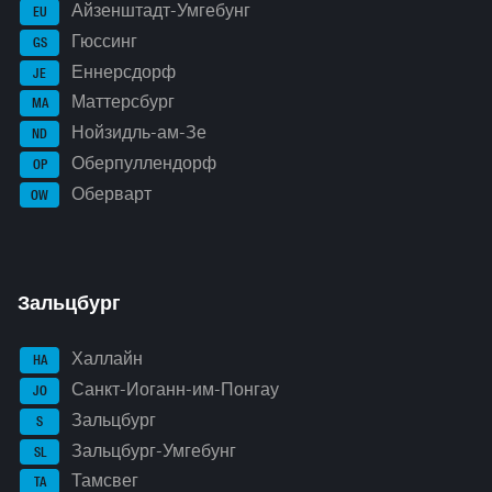
Айзенштадт-Умгебунг
EU
Гюссинг
GS
Еннерсдорф
JE
Маттерсбург
MA
Нойзидль-ам-Зе
ND
Оберпуллендорф
OP
Оберварт
OW
Зальцбург
Халлайн
HA
Санкт-Иоганн-им-Понгау
JO
Зальцбург
S
Зальцбург-Умгебунг
SL
Тамсвег
TA