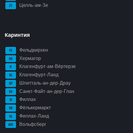
Целль-ам-Зе
ZE
Каринтия
Фельдкирхен
FE
Хермагор
HE
Клагенфурт-ам-Вёртерзе
K
Клагенфурт-Ланд
KL
Шпитталь-ан-дер-Драу
SP
Санкт-Файт-ан-дер-Глан
SV
Филлах
VI
Фёлькермаркт
VK
Филлах-Ланд
VL
Вольфсберг
WO