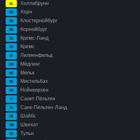
Холлабрунн
HL
Хорн
HO
Клостернойбург
KG
Корнойбург
KO
Кремс-Ланд
KR
Кремс
KS
Лилиенфельд
LF
Мёдлинг
MD
Мельк
ME
Мистельбах
MI
Нойнкирхен
NK
Санкт-Пёльтен
P
Санк-Пёльтен-Ланд
PL
Шайбс
SB
Швехат
SW
Тульн
TU