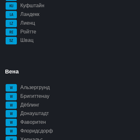
Куфштайн
KU
Ландекк
LA
Лиенц
LZ
Ройтте
RE
Швац
SZ
Вена
Альзергрунд
W
Бригиттенау
W
Дёблинг
W
Донауштадт
W
Фаворитен
W
Флоридсдорф
W
Хернальс
W