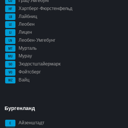
Грац-Умгебунг
GU
Хартберг-Фюрстенфельд
HF
Лайбниц
LB
Леобен
LE
Лицен
LI
Леобен-Умгебунг
LN
Мурталь
MT
Мурау
MU
Зюдостштайермарк
SO
Фойтсберг
VO
Вайц
WZ
Бургенланд
Айзенштадт
E