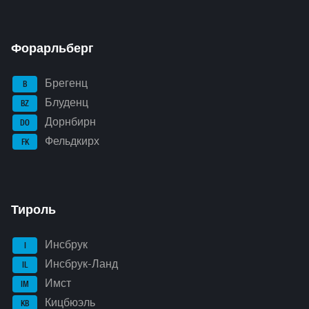
Форарльберг
Брегенц
B
Блуденц
BZ
Дорнбирн
DO
Фельдкирх
FK
Тироль
Инсбрук
I
Инсбрук-Ланд
IL
Имст
IM
Кицбюэль
KB