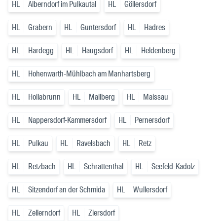
HL
Alberndorf im Pulkautal
HL
Göllersdorf
HL
Grabern
HL
Guntersdorf
HL
Hadres
HL
Hardegg
HL
Haugsdorf
HL
Heldenberg
HL
Hohenwarth-Mühlbach am Manhartsberg
HL
Hollabrunn
HL
Mailberg
HL
Maissau
HL
Nappersdorf-Kammersdorf
HL
Pernersdorf
HL
Pulkau
HL
Ravelsbach
HL
Retz
HL
Retzbach
HL
Schrattenthal
HL
Seefeld-Kadolz
HL
Sitzendorf an der Schmida
HL
Wullersdorf
HL
Zellerndorf
HL
Ziersdorf