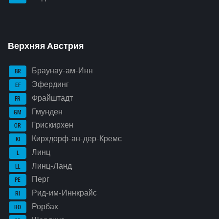
Верхняя Австрия
Браунау-ам-Инн
BR
Эфердинг
EF
Фрайштадт
FR
Гмунден
GM
Грискирхен
GR
Кирхдорф-ан-дер-Кремс
KI
Линц
L
Линц-Ланд
LL
Перг
PE
Рид-им-Иннкрайс
RI
Рорбах
RO