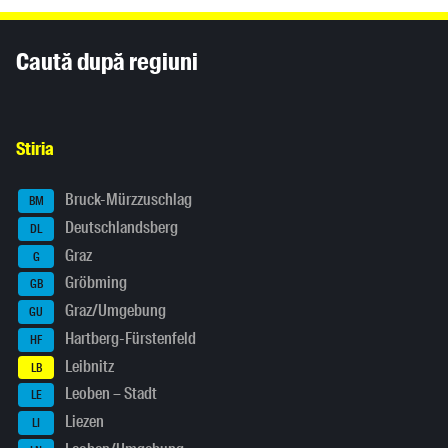
Inhaltsinformationen
Caută după regiuni
Stiria
Bruck-Mürzzuschlag
BM
Deutschlandsberg
DL
Graz
G
Gröbming
GB
Graz/Umgebung
GU
Hartberg-Fürstenfeld
HF
Leibnitz
LB
Leoben – Stadt
LE
Liezen
LI