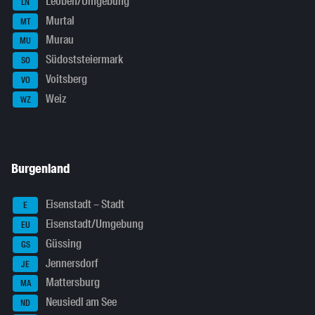
Leoben/Umgebung
LN
Murtal
MT
Murau
MU
Südoststeiermark
SO
Voitsberg
VO
Weiz
WZ
Burgenland
Eisenstadt – Stadt
E
Eisenstadt/Umgebung
EU
Güssing
GS
Jennersdorf
JE
Mattersburg
MA
Neusiedl am See
ND