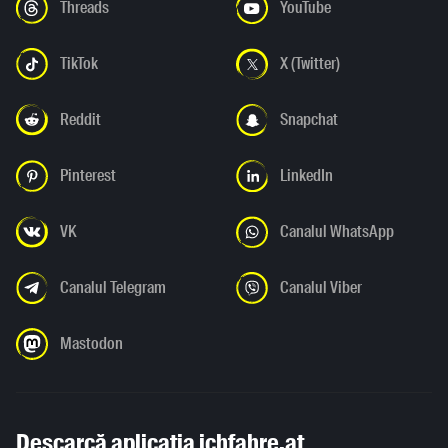
Threads
YouTube
TikTok
X (Twitter)
Reddit
Snapchat
Pinterest
LinkedIn
VK
Canalul WhatsApp
Canalul Telegram
Canalul Viber
Mastodon
Descarcă aplicația ichfahre.at