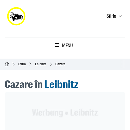
Stiria
MENU
Acasă
Stiria
Leibnitz
Cazare
Cazare în
Leibnitz
Header Banner