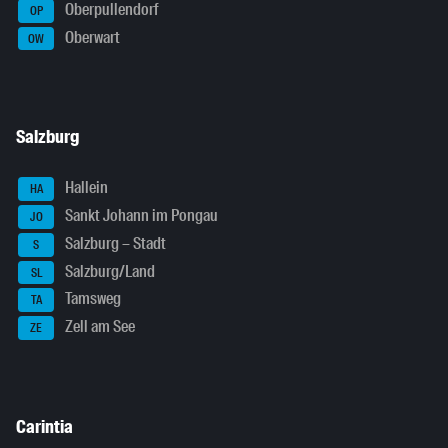
Oberpullendorf
OP
Oberwart
OW
Salzburg
Hallein
HA
Sankt Johann im Pongau
JO
Salzburg – Stadt
S
Salzburg/Land
SL
Tamsweg
TA
Zell am See
ZE
Carintia