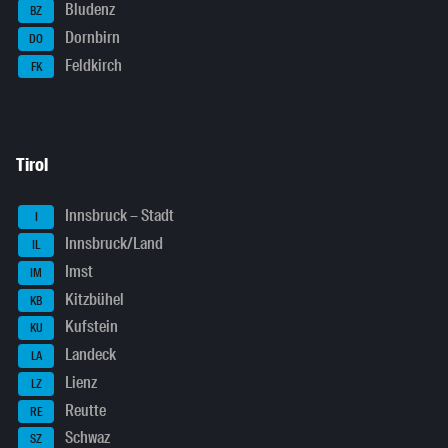
Bludenz
BZ
Dornbirn
DO
Feldkirch
FK
Tirol
Innsbruck – Stadt
I
Innsbruck/Land
IL
Imst
IM
Kitzbühel
KB
Kufstein
KU
Landeck
LA
Lienz
LZ
Reutte
RE
Schwaz
SZ