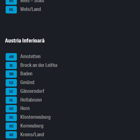
Wels – Stadt
WE
Wels/Land
WL
Austria Inferioară
Amstetten
AM
Bruck an der Leitha
BL
Baden
BN
Gmünd
GD
Gänserndorf
GF
Hollabrunn
HL
Horn
HO
Klosterneuburg
KG
Korneuburg
KO
Krems/Land
KR