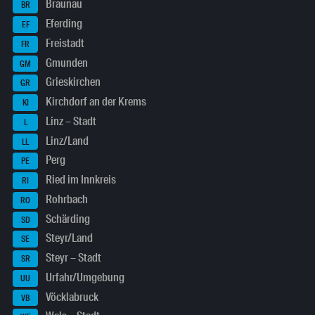
Braunau
BR
Eferding
EF
Freistadt
FR
Gmunden
GM
Grieskirchen
GR
Kirchdorf an der Krems
KI
Linz – Stadt
L
Linz/Land
LL
Perg
PE
Ried im Innkreis
RI
Rohrbach
RO
Schärding
SD
Steyr/Land
SE
Steyr – Stadt
SR
Urfahr/Umgebung
UU
Vöcklabruck
VB