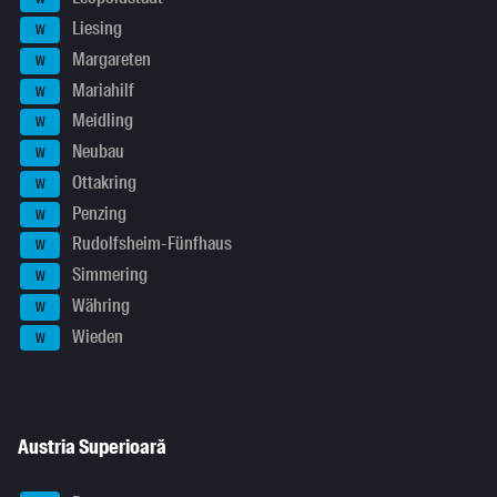
Liesing
W
Margareten
W
Mariahilf
W
Meidling
W
Neubau
W
Ottakring
W
Penzing
W
Rudolfsheim-Fünfhaus
W
Simmering
W
Währing
W
Wieden
W
Austria Superioară