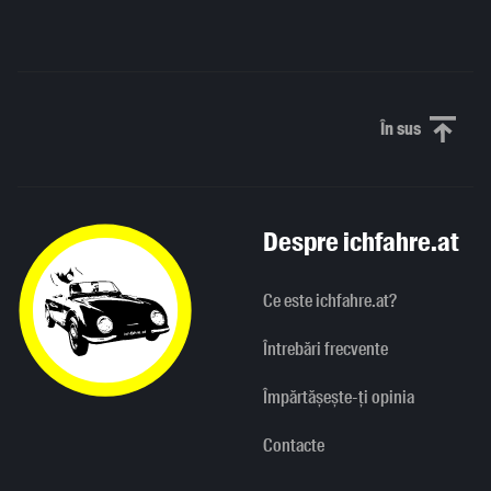
În sus
Derulați în
Despre ichfahre.at
Ce este ichfahre.at?
Întrebări frecvente
Împărtășește-ți opinia
Contacte