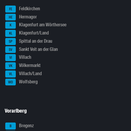
Feldkirchen
FE
Hermagor
HE
Klagenfurt am Wörthersee
K
Klagenfurt/Land
KL
Spittal an der Drau
SP
Sankt Veit an der Glan
SV
Villach
VI
Völkermarkt
VK
Villach/Land
VL
Wolfsberg
WO
Vorarlberg
Bregenz
B