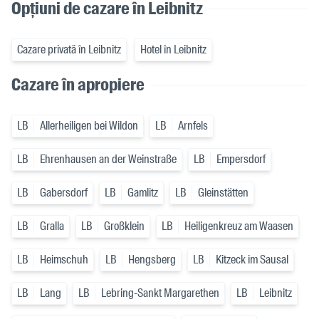
Opțiuni de cazare în Leibnitz
Cazare privată în Leibnitz
Hotel în Leibnitz
Cazare în apropiere
LB
Allerheiligen bei Wildon
LB
Arnfels
LB
Ehrenhausen an der Weinstraße
LB
Empersdorf
LB
Gabersdorf
LB
Gamlitz
LB
Gleinstätten
LB
Gralla
LB
Großklein
LB
Heiligenkreuz am Waasen
LB
Heimschuh
LB
Hengsberg
LB
Kitzeck im Sausal
LB
Lang
LB
Lebring-Sankt Margarethen
LB
Leibnitz