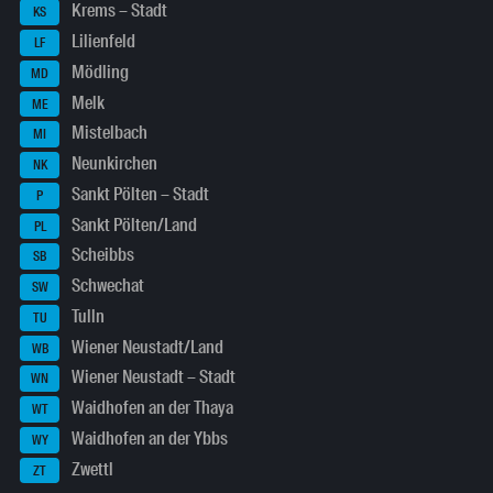
Krems – Stadt
KS
Lilienfeld
LF
Mödling
MD
Melk
ME
Mistelbach
MI
Neunkirchen
NK
Sankt Pölten – Stadt
P
Sankt Pölten/Land
PL
Scheibbs
SB
Schwechat
SW
Tulln
TU
Wiener Neustadt/Land
WB
Wiener Neustadt – Stadt
WN
Waidhofen an der Thaya
WT
Waidhofen an der Ybbs
WY
Zwettl
ZT