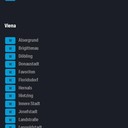
Viena
Alsergrund
W
Brigittenau
W
Döbling
W
Donaustadt
W
Favoriten
W
Floridsdorf
W
Hernals
W
Hietzing
W
Innere Stadt
W
Josefstadt
W
Landstraße
W
Leopoldstadt
W