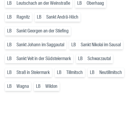
LB
Leutschach an der Weinstraße
LB
Oberhaag
LB
Ragnitz
LB
Sankt Andrä-Höch
LB
Sankt Georgen an der Stiefing
LB
Sankt Johann im Saggautal
LB
Sankt Nikolai im Sausal
LB
Sankt Veit in der Südsteiermark
LB
Schwarzautal
LB
Straß in Steiermark
LB
Tillmitsch
LB
Neutillmitsch
LB
Wagna
LB
Wildon