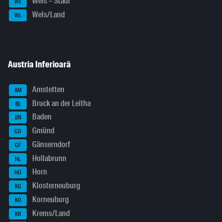
Wels – Stadt
WE
Wels/Land
WL
Austria Inferioară
Amstetten
AM
Bruck an der Leitha
BL
Baden
BN
Gmünd
GD
Gänserndorf
GF
Hollabrunn
HL
Horn
HO
Klosterneuburg
KG
Korneuburg
KO
Krems/Land
KR