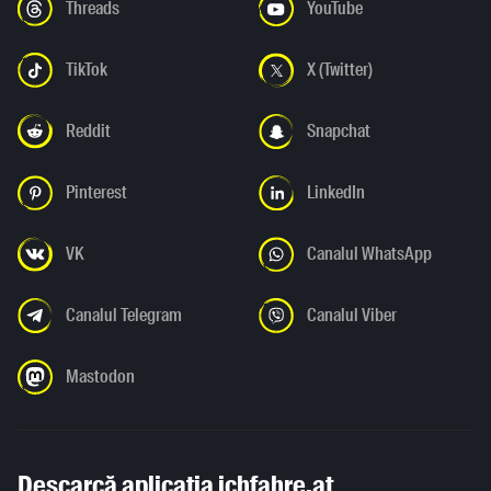
Threads
YouTube
TikTok
X (Twitter)
Reddit
Snapchat
Pinterest
LinkedIn
VK
Canalul WhatsApp
Canalul Telegram
Canalul Viber
Mastodon
Descarcă aplicația ichfahre.at