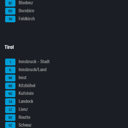
Bludenz
BZ
Dornbirn
DO
Feldkirch
FK
Tirol
Innsbruck – Stadt
I
Innsbruck/Land
IL
Imst
IM
Kitzbühel
KB
Kufstein
KU
Landeck
LA
Lienz
LZ
Reutte
RE
Schwaz
SZ