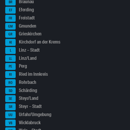
Braunau
BR
Eferding
EF
Freistadt
FR
Gmunden
GM
Grieskirchen
GR
Kirchdorf an der Krems
KI
Linz – Stadt
L
Linz/Land
LL
Perg
PE
Ried im Innkreis
RI
Rohrbach
RO
Schärding
SD
Steyr/Land
SE
Steyr – Stadt
SR
Urfahr/Umgebung
UU
Vöcklabruck
VB