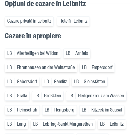
Opțiuni de cazare în Leibnitz
Cazare privată în Leibnitz
Hotel în Leibnitz
Cazare în apropiere
LB
Allerheiligen bei Wildon
LB
Arnfels
LB
Ehrenhausen an der Weinstraße
LB
Empersdorf
LB
Gabersdorf
LB
Gamlitz
LB
Gleinstätten
LB
Gralla
LB
Großklein
LB
Heiligenkreuz am Waasen
LB
Heimschuh
LB
Hengsberg
LB
Kitzeck im Sausal
LB
Lang
LB
Lebring-Sankt Margarethen
LB
Leibnitz