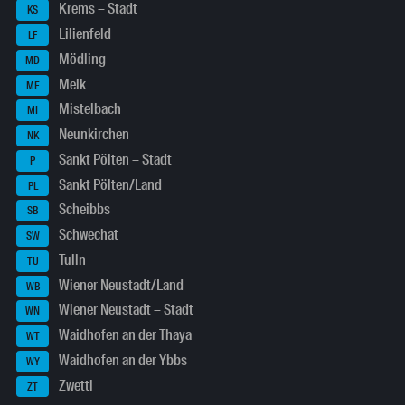
Krems – Stadt
KS
Lilienfeld
LF
Mödling
MD
Melk
ME
Mistelbach
MI
Neunkirchen
NK
Sankt Pölten – Stadt
P
Sankt Pölten/Land
PL
Scheibbs
SB
Schwechat
SW
Tulln
TU
Wiener Neustadt/Land
WB
Wiener Neustadt – Stadt
WN
Waidhofen an der Thaya
WT
Waidhofen an der Ybbs
WY
Zwettl
ZT