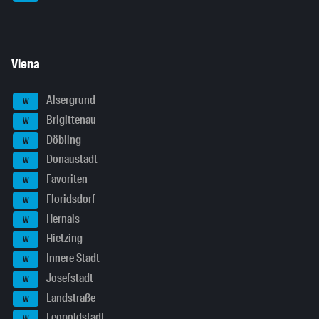
Viena
Alsergrund
W
Brigittenau
W
Döbling
W
Donaustadt
W
Favoriten
W
Floridsdorf
W
Hernals
W
Hietzing
W
Innere Stadt
W
Josefstadt
W
Landstraße
W
Leopoldstadt
W