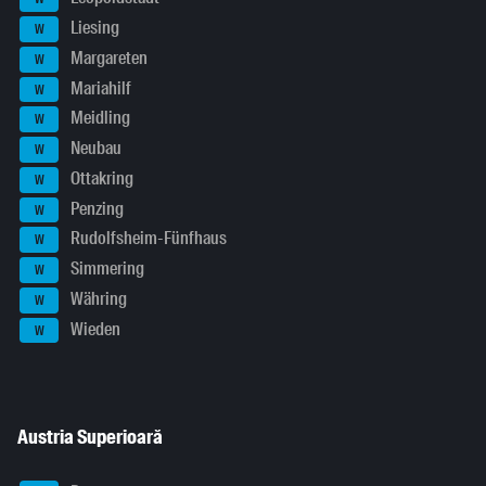
Liesing
W
Margareten
W
Mariahilf
W
Meidling
W
Neubau
W
Ottakring
W
Penzing
W
Rudolfsheim-Fünfhaus
W
Simmering
W
Währing
W
Wieden
W
Austria Superioară