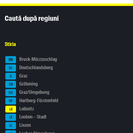
Inhaltsinformationen
Caută după regiuni
Stiria
Bruck-Mürzzuschlag
BM
Deutschlandsberg
DL
Graz
G
Gröbming
GB
Graz/Umgebung
GU
Hartberg-Fürstenfeld
HF
Leibnitz
LB
Leoben – Stadt
LE
Liezen
LI