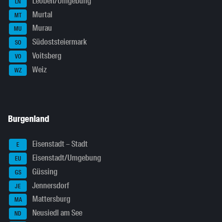
Leoben/Umgebung
LN
Murtal
MT
Murau
MU
Südoststeiermark
SO
Voitsberg
VO
Weiz
WZ
Burgenland
Eisenstadt – Stadt
E
Eisenstadt/Umgebung
EU
Güssing
GS
Jennersdorf
JE
Mattersburg
MA
Neusiedl am See
ND