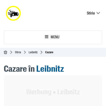
Stiria
MENU
Acasă
Stiria
Leibnitz
Cazare
Cazare în
Leibnitz
Header Banner