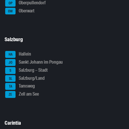
Oberpullendorf
OP
Oberwart
OW
Salzburg
Hallein
HA
Sankt Johann im Pongau
JO
Salzburg – Stadt
S
Salzburg/Land
SL
Tamsweg
TA
Zell am See
ZE
Carintia