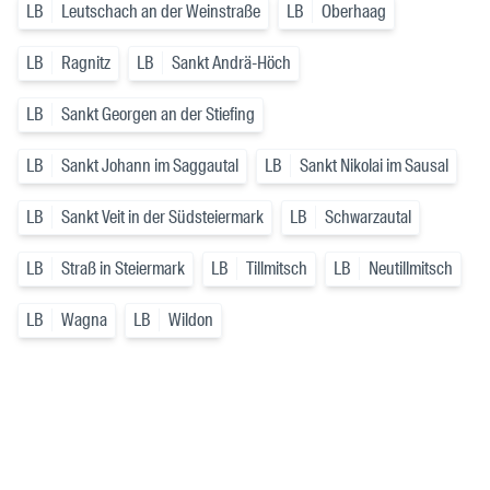
LB
Leutschach an der Weinstraße
LB
Oberhaag
LB
Ragnitz
LB
Sankt Andrä-Höch
LB
Sankt Georgen an der Stiefing
LB
Sankt Johann im Saggautal
LB
Sankt Nikolai im Sausal
LB
Sankt Veit in der Südsteiermark
LB
Schwarzautal
LB
Straß in Steiermark
LB
Tillmitsch
LB
Neutillmitsch
LB
Wagna
LB
Wildon