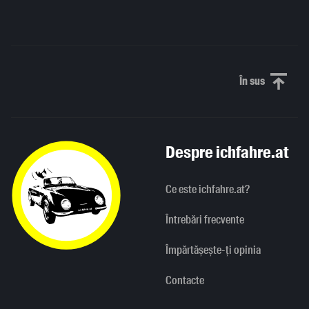
În sus
Derulați în
Despre ichfahre.at
Ce este ichfahre.at?
Întrebări frecvente
Împărtășește-ți opinia
Contacte