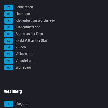
Feldkirchen
FE
Hermagor
HE
Klagenfurt am Wörthersee
K
Klagenfurt/Land
KL
Spittal an der Drau
SP
Sankt Veit an der Glan
SV
Villach
VI
Völkermarkt
VK
Villach/Land
VL
Wolfsberg
WO
Vorarlberg
Bregenz
B