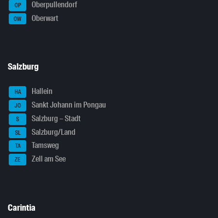
Oberpullendorf
OP
Oberwart
OW
Salzburg
Hallein
HA
Sankt Johann im Pongau
JO
Salzburg – Stadt
S
Salzburg/Land
SL
Tamsweg
TA
Zell am See
ZE
Carintia