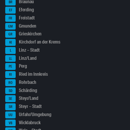
Braunau
BR
Eferding
EF
Freistadt
FR
Gmunden
GM
Grieskirchen
GR
Kirchdorf an der Krems
KI
Linz – Stadt
L
Linz/Land
LL
Perg
PE
Ried im Innkreis
RI
Rohrbach
RO
Schärding
SD
Steyr/Land
SE
Steyr – Stadt
SR
Urfahr/Umgebung
UU
Vöcklabruck
VB