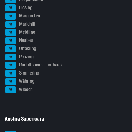
Liesing
W
Margareten
W
Mariahilf
W
Meidling
W
Neubau
W
Ottakring
W
Penzing
W
Rudolfsheim-Fünfhaus
W
Simmering
W
Währing
W
Wieden
W
Austria Superioară