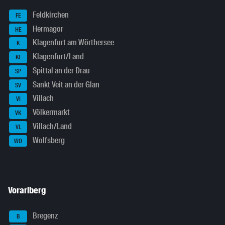
Feldkirchen
FE
Hermagor
HE
Klagenfurt am Wörthersee
K
Klagenfurt/Land
KL
Spittal an der Drau
SP
Sankt Veit an der Glan
SV
Villach
VI
Völkermarkt
VK
Villach/Land
VL
Wolfsberg
WO
Vorarlberg
Bregenz
B