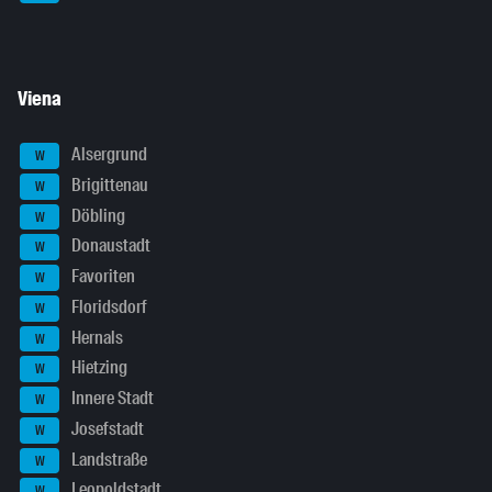
Viena
Alsergrund
W
Brigittenau
W
Döbling
W
Donaustadt
W
Favoriten
W
Floridsdorf
W
Hernals
W
Hietzing
W
Innere Stadt
W
Josefstadt
W
Landstraße
W
Leopoldstadt
W