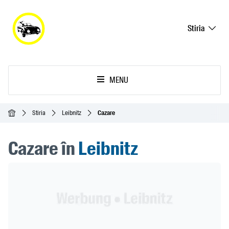
Stiria
MENU
Acasă
Stiria
Leibnitz
Cazare
Cazare în
Leibnitz
Header Banner