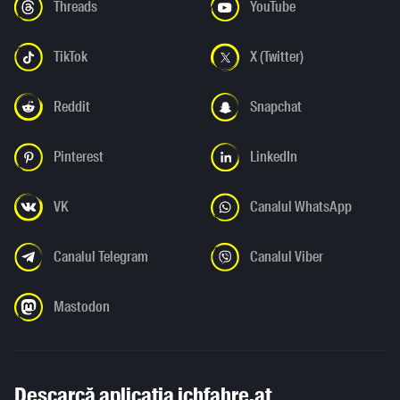
Threads
YouTube
TikTok
X (Twitter)
Reddit
Snapchat
Pinterest
LinkedIn
VK
Canalul WhatsApp
Canalul Telegram
Canalul Viber
Mastodon
Descarcă aplicația ichfahre.at