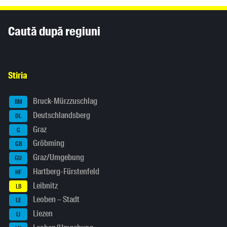
Inhaltsinformationen
Caută după regiuni
Stiria
Bruck-Mürzzuschlag
BM
Deutschlandsberg
DL
Graz
G
Gröbming
GB
Graz/Umgebung
GU
Hartberg-Fürstenfeld
HF
Leibnitz
LB
Leoben – Stadt
LE
Liezen
LI