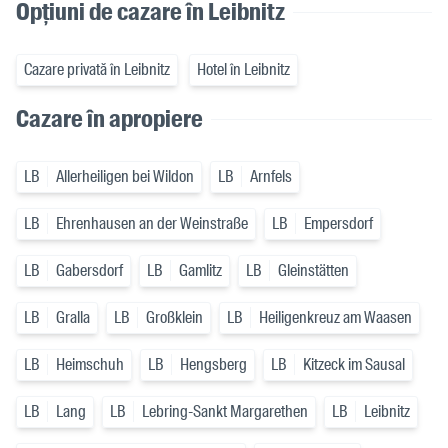
Opțiuni de cazare în Leibnitz
Cazare privată în Leibnitz
Hotel în Leibnitz
Cazare în apropiere
LB
Allerheiligen bei Wildon
LB
Arnfels
LB
Ehrenhausen an der Weinstraße
LB
Empersdorf
LB
Gabersdorf
LB
Gamlitz
LB
Gleinstätten
LB
Gralla
LB
Großklein
LB
Heiligenkreuz am Waasen
LB
Heimschuh
LB
Hengsberg
LB
Kitzeck im Sausal
LB
Lang
LB
Lebring-Sankt Margarethen
LB
Leibnitz