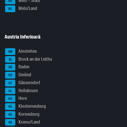
Wels – Stadt
WE
Wels/Land
WL
Austria Inferioară
Amstetten
AM
Bruck an der Leitha
BL
Baden
BN
Gmünd
GD
Gänserndorf
GF
Hollabrunn
HL
Horn
HO
Klosterneuburg
KG
Korneuburg
KO
Krems/Land
KR