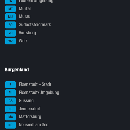
Leoben/Umgebung
LN
Murtal
MT
Murau
MU
Südoststeiermark
SO
Voitsberg
VO
Weiz
WZ
Burgenland
Eisenstadt – Stadt
E
Eisenstadt/Umgebung
EU
Güssing
GS
Jennersdorf
JE
Mattersburg
MA
Neusiedl am See
ND