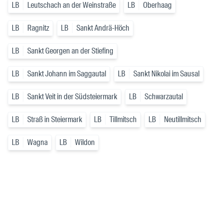
LB
Leutschach an der Weinstraße
LB
Oberhaag
LB
Ragnitz
LB
Sankt Andrä-Höch
LB
Sankt Georgen an der Stiefing
LB
Sankt Johann im Saggautal
LB
Sankt Nikolai im Sausal
LB
Sankt Veit in der Südsteiermark
LB
Schwarzautal
LB
Straß in Steiermark
LB
Tillmitsch
LB
Neutillmitsch
LB
Wagna
LB
Wildon