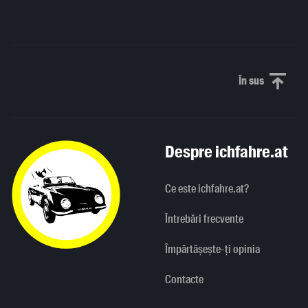
În sus
Derulați în
Despre ichfahre.at
Ce este ichfahre.at?
Întrebări frecvente
Împărtășește-ți opinia
Contacte