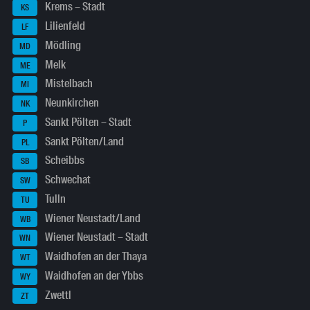
Krems – Stadt
KS
Lilienfeld
LF
Mödling
MD
Melk
ME
Mistelbach
MI
Neunkirchen
NK
Sankt Pölten – Stadt
P
Sankt Pölten/Land
PL
Scheibbs
SB
Schwechat
SW
Tulln
TU
Wiener Neustadt/Land
WB
Wiener Neustadt – Stadt
WN
Waidhofen an der Thaya
WT
Waidhofen an der Ybbs
WY
Zwettl
ZT