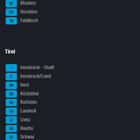
Bludenz
BZ
Dornbirn
DO
Feldkirch
FK
Tirol
Innsbruck – Stadt
I
Innsbruck/Land
IL
Imst
IM
Kitzbühel
KB
Kufstein
KU
Landeck
LA
Lienz
LZ
Reutte
RE
Schwaz
SZ