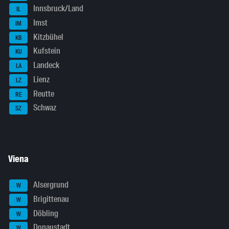
Innsbruck/Land
IL
Imst
IM
Kitzbühel
KB
Kufstein
KU
Landeck
LA
Lienz
LZ
Reutte
RE
Schwaz
SZ
Viena
Alsergrund
W
Brigittenau
W
Döbling
W
Donaustadt
W