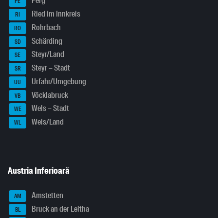
Perg
PE
Ried im Innkreis
RI
Rohrbach
RO
Schärding
SD
Steyr/Land
SE
Steyr – Stadt
SR
Urfahr/Umgebung
UU
Vöcklabruck
VB
Wels – Stadt
WE
Wels/Land
WL
Austria Inferioară
Amstetten
AM
Bruck an der Leitha
BL