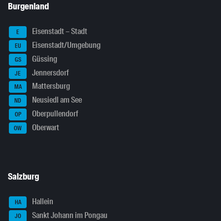
Burgenland
Eisenstadt – Stadt
E
Eisenstadt/Umgebung
EU
Güssing
GS
Jennersdorf
JE
Mattersburg
MA
Neusiedl am See
ND
Oberpullendorf
OP
Oberwart
OW
Salzburg
Hallein
HA
Sankt Johann im Pongau
JO