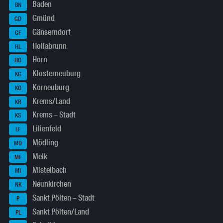
Baden
BN
Gmünd
GD
Gänserndorf
GF
Hollabrunn
HL
Horn
HO
Klosterneuburg
KG
Korneuburg
KO
Krems/Land
KR
Krems – Stadt
KS
Lilienfeld
LF
Mödling
MD
Melk
ME
Mistelbach
MI
Neunkirchen
NK
Sankt Pölten – Stadt
P
Sankt Pölten/Land
PL