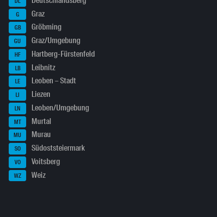
Deutschlandsberg
DL
Graz
G
Gröbming
GB
Graz/Umgebung
GU
Hartberg-Fürstenfeld
HF
Leibnitz
LB
Leoben – Stadt
LE
Liezen
LI
Leoben/Umgebung
LN
Murtal
MT
Murau
MU
Südoststeiermark
SO
Voitsberg
VO
Weiz
WZ