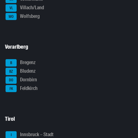
Villach/Land
VL
Wolfsberg
WO
Vorarlberg
Bregenz
B
Bludenz
BZ
Dornbirn
DO
Feldkirch
FK
Tirol
Innsbruck – Stadt
I