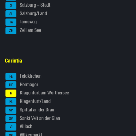
Salzburg – Stadt
S
Salzburg/Land
SL
Tamsweg
TA
Zell am See
ZE
Carintia
Feldkirchen
FE
Hermagor
HE
Klagenfurt am Wörthersee
K
Klagenfurt/Land
KL
Spittal an der Drau
SP
Sankt Veit an der Glan
SV
Villach
VI
Völkermarkt
VK