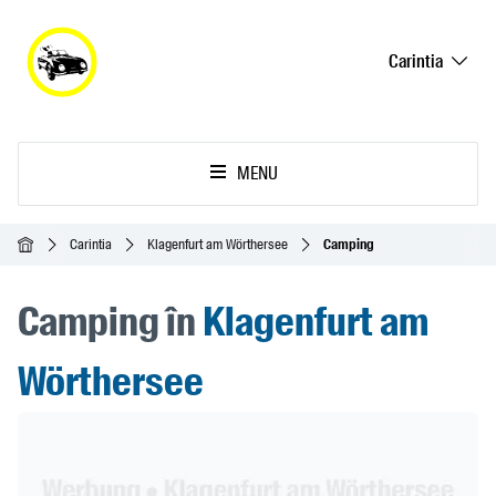
Carintia
MENU
Acasă
Carintia
Klagenfurt am Wörthersee
Camping
Camping în
Klagenfurt am
Wörthersee
Header Banner