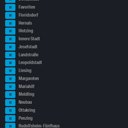
Favoriten
W
Floridsdorf
W
Hernals
W
Hietzing
W
Innere Stadt
W
Josefstadt
W
Landstraße
W
Leopoldstadt
W
Liesing
W
Margareten
W
Mariahilf
W
Meidling
W
Neubau
W
Ottakring
W
Penzing
W
Rudolfsheim-Fünfhaus
W