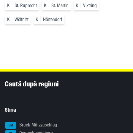
K
St. Ruprecht
K
St. Martin
K
Viktring
K
Wölfnitz
K
Hörtendorf
Inhaltsinformationen
Caută după regiuni
Stiria
Bruck-Mürzzuschlag
BM