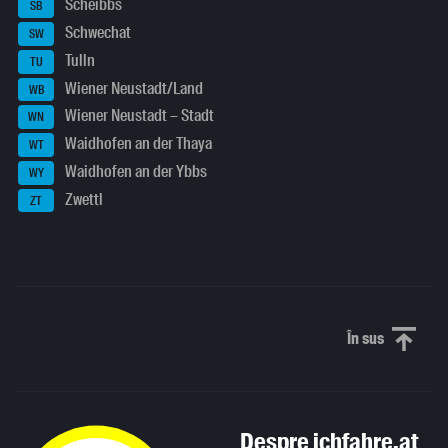
Scheibbs
SB
Schwechat
SW
Tulln
TU
Wiener Neustadt/Land
WB
Wiener Neustadt – Stadt
WN
Waidhofen an der Thaya
WT
Waidhofen an der Ybbs
WY
Zwettl
ZT
În sus
Derulați în
Despre ichfahre.at