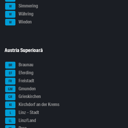
Simmering
W
Währing
W
Wieden
W
Austria Superioară
Braunau
BR
Eferding
EF
Freistadt
FR
Gmunden
GM
Grieskirchen
GR
Kirchdorf an der Krems
KI
Linz – Stadt
L
Linz/Land
LL