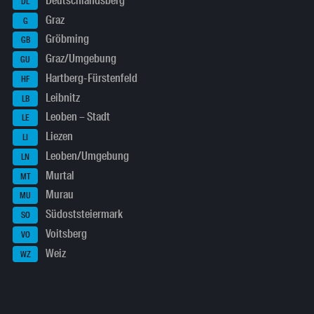
Deutschlandsberg
DL
Graz
G
Gröbming
GB
Graz/Umgebung
GU
Hartberg-Fürstenfeld
HF
Leibnitz
LB
Leoben – Stadt
LE
Liezen
LI
Leoben/Umgebung
LN
Murtal
MT
Murau
MU
Südoststeiermark
SO
Voitsberg
VO
Weiz
WZ