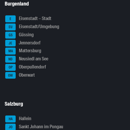
Burgenland
Eisenstadt – Stadt
E
Eisenstadt/Umgebung
EU
Güssing
GS
Jennersdorf
JE
Mattersburg
MA
Neusiedl am See
ND
Oberpullendorf
OP
Oberwart
OW
Salzburg
Hallein
HA
Sankt Johann im Pongau
JO