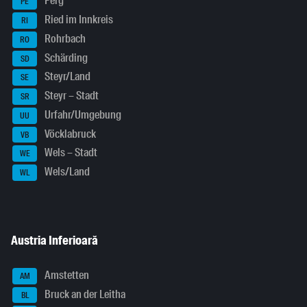
Perg
PE
Ried im Innkreis
RI
Rohrbach
RO
Schärding
SD
Steyr/Land
SE
Steyr – Stadt
SR
Urfahr/Umgebung
UU
Vöcklabruck
VB
Wels – Stadt
WE
Wels/Land
WL
Austria Inferioară
Amstetten
AM
Bruck an der Leitha
BL