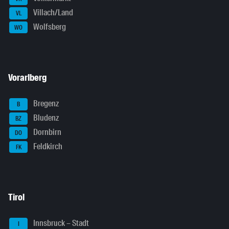
Villach/Land
VL
Wolfsberg
WO
Vorarlberg
Bregenz
B
Bludenz
BZ
Dornbirn
DO
Feldkirch
FK
Tirol
Innsbruck – Stadt
I