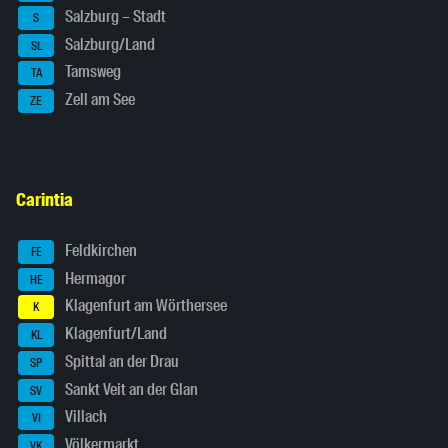
Salzburg – Stadt
S
Salzburg/Land
SL
Tamsweg
TA
Zell am See
ZE
Carintia
Feldkirchen
FE
Hermagor
HE
Klagenfurt am Wörthersee
K
Klagenfurt/Land
KL
Spittal an der Drau
SP
Sankt Veit an der Glan
SV
Villach
VI
Völkermarkt
VK