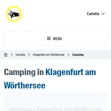
Carintia
MENU
Acasă
Carintia
Klagenfurt am Wörthersee
Camping
Camping în
Klagenfurt am
Wörthersee
Header Banner