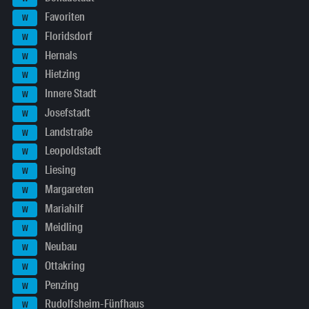
Favoriten
W
Floridsdorf
W
Hernals
W
Hietzing
W
Innere Stadt
W
Josefstadt
W
Landstraße
W
Leopoldstadt
W
Liesing
W
Margareten
W
Mariahilf
W
Meidling
W
Neubau
W
Ottakring
W
Penzing
W
Rudolfsheim-Fünfhaus
W