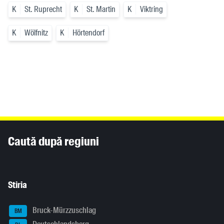
K
St. Ruprecht
K
St. Martin
K
Viktring
K
Wölfnitz
K
Hörtendorf
Inhaltsinformationen
Caută după regiuni
Stiria
Bruck-Mürzzuschlag
BM