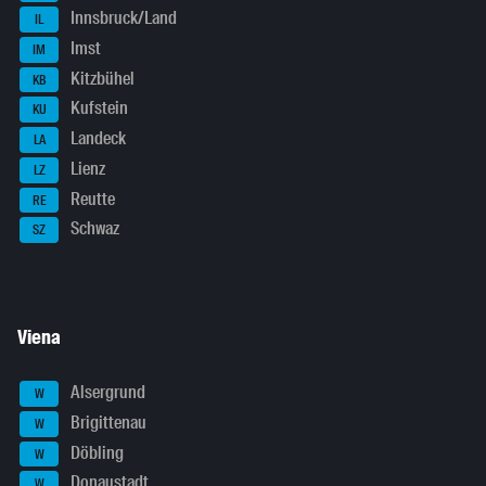
Innsbruck/Land
IL
Imst
IM
Kitzbühel
KB
Kufstein
KU
Landeck
LA
Lienz
LZ
Reutte
RE
Schwaz
SZ
Viena
Alsergrund
W
Brigittenau
W
Döbling
W
Donaustadt
W