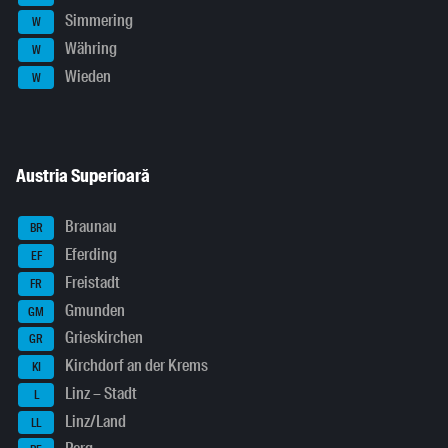
Simmering
W
Währing
W
Wieden
W
Austria Superioară
Braunau
BR
Eferding
EF
Freistadt
FR
Gmunden
GM
Grieskirchen
GR
Kirchdorf an der Krems
KI
Linz – Stadt
L
Linz/Land
LL