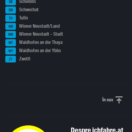
Scheibbs
SB
Schwechat
SW
Tulln
TU
Wiener Neustadt/Land
WB
Wiener Neustadt – Stadt
WN
Waidhofen an der Thaya
WT
Waidhofen an der Ybbs
WY
Zwettl
ZT
În sus
Derulați în
Despre ichfahre.at