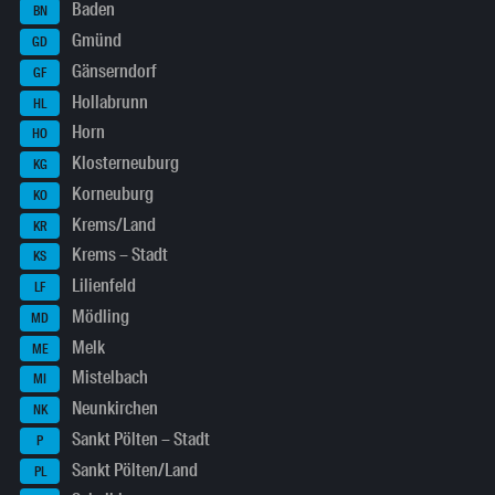
Baden
BN
Gmünd
GD
Gänserndorf
GF
Hollabrunn
HL
Horn
HO
Klosterneuburg
KG
Korneuburg
KO
Krems/Land
KR
Krems – Stadt
KS
Lilienfeld
LF
Mödling
MD
Melk
ME
Mistelbach
MI
Neunkirchen
NK
Sankt Pölten – Stadt
P
Sankt Pölten/Land
PL