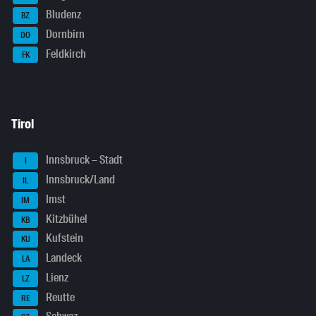
Bludenz
BZ
Dornbirn
DO
Feldkirch
FK
Tirol
Innsbruck – Stadt
I
Innsbruck/Land
IL
Imst
IM
Kitzbühel
KB
Kufstein
KU
Landeck
LA
Lienz
LZ
Reutte
RE