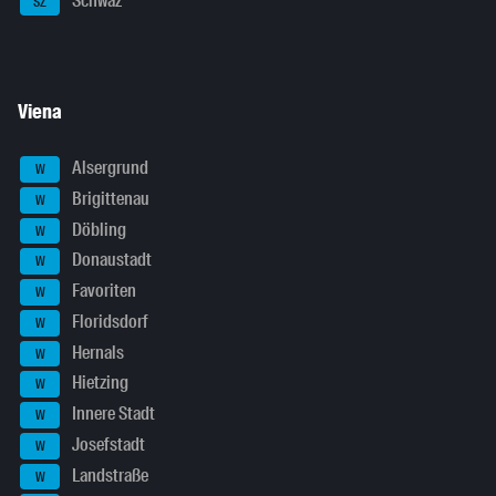
Schwaz
SZ
Viena
Alsergrund
W
Brigittenau
W
Döbling
W
Donaustadt
W
Favoriten
W
Floridsdorf
W
Hernals
W
Hietzing
W
Innere Stadt
W
Josefstadt
W
Landstraße
W