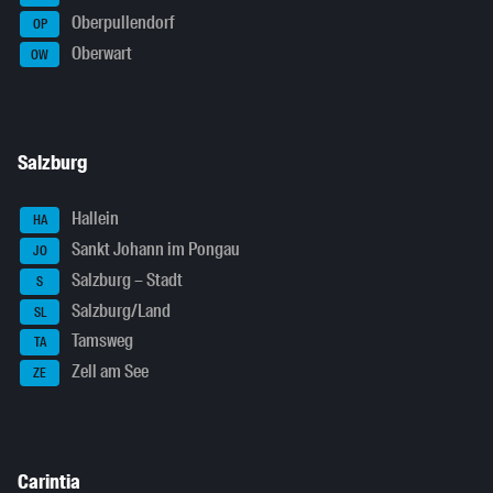
Oberpullendorf
OP
Oberwart
OW
Salzburg
Hallein
HA
Sankt Johann im Pongau
JO
Salzburg – Stadt
S
Salzburg/Land
SL
Tamsweg
TA
Zell am See
ZE
Carintia