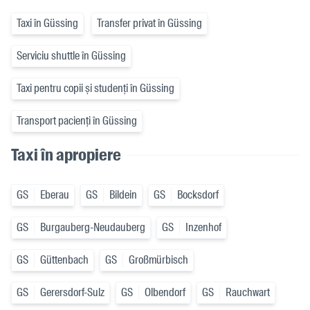
Taxi în Güssing
Transfer privat în Güssing
Serviciu shuttle în Güssing
Taxi pentru copii și studenți în Güssing
Transport pacienți în Güssing
Taxi în apropiere
GS
Eberau
GS
Bildein
GS
Bocksdorf
GS
Burgauberg-Neudauberg
GS
Inzenhof
GS
Güttenbach
GS
Großmürbisch
GS
Gerersdorf-Sulz
GS
Olbendorf
GS
Rauchwart