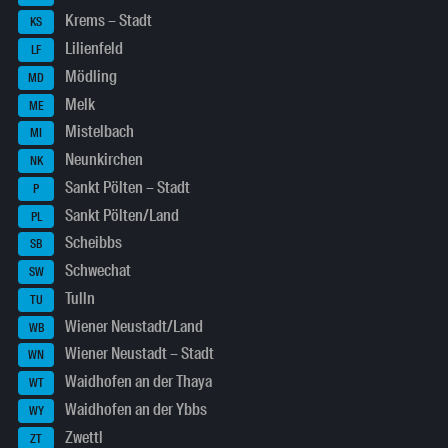
Krems – Stadt
KS
Lilienfeld
LF
Mödling
MD
Melk
ME
Mistelbach
MI
Neunkirchen
NK
Sankt Pölten – Stadt
P
Sankt Pölten/Land
PL
Scheibbs
SB
Schwechat
SW
Tulln
TU
Wiener Neustadt/Land
WB
Wiener Neustadt – Stadt
WN
Waidhofen an der Thaya
WT
Waidhofen an der Ybbs
WY
Zwettl
ZT