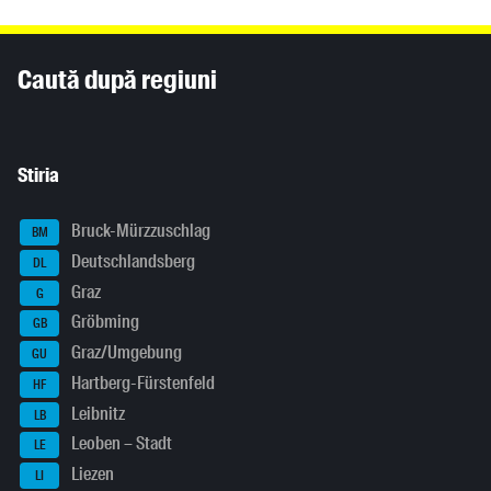
Inhaltsinformationen
Caută după regiuni
Stiria
Bruck-Mürzzuschlag
BM
Deutschlandsberg
DL
Graz
G
Gröbming
GB
Graz/Umgebung
GU
Hartberg-Fürstenfeld
HF
Leibnitz
LB
Leoben – Stadt
LE
Liezen
LI