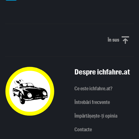
În sus
Derulați în
Despre ichfahre.at
Ce este ichfahre.at?
Întrebări frecvente
Împărtășește-ți opinia
Contacte