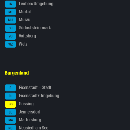
Leoben/Umgebung
LN
Murtal
MT
Murau
MU
Südoststeiermark
SO
Voitsberg
VO
Weiz
WZ
Burgenland
Eisenstadt – Stadt
E
Eisenstadt/Umgebung
EU
Güssing
GS
Jennersdorf
JE
Mattersburg
MA
Neusiedl am See
ND