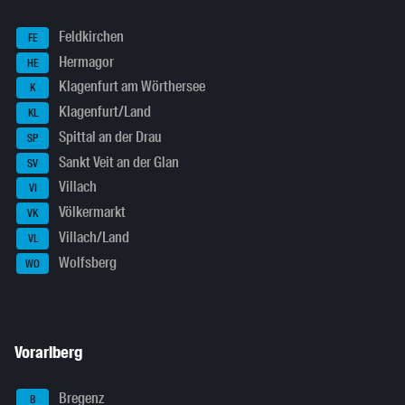
Feldkirchen
FE
Hermagor
HE
Klagenfurt am Wörthersee
K
Klagenfurt/Land
KL
Spittal an der Drau
SP
Sankt Veit an der Glan
SV
Villach
VI
Völkermarkt
VK
Villach/Land
VL
Wolfsberg
WO
Vorarlberg
Bregenz
B