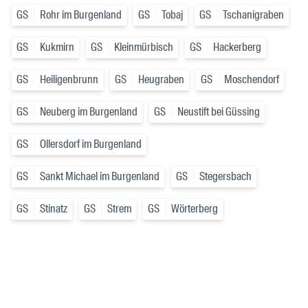
GS
Rohr im Burgenland
GS
Tobaj
GS
Tschanigraben
GS
Kukmirn
GS
Kleinmürbisch
GS
Hackerberg
GS
Heiligenbrunn
GS
Heugraben
GS
Moschendorf
GS
Neuberg im Burgenland
GS
Neustift bei Güssing
GS
Ollersdorf im Burgenland
GS
Sankt Michael im Burgenland
GS
Stegersbach
GS
Stinatz
GS
Strem
GS
Wörterberg