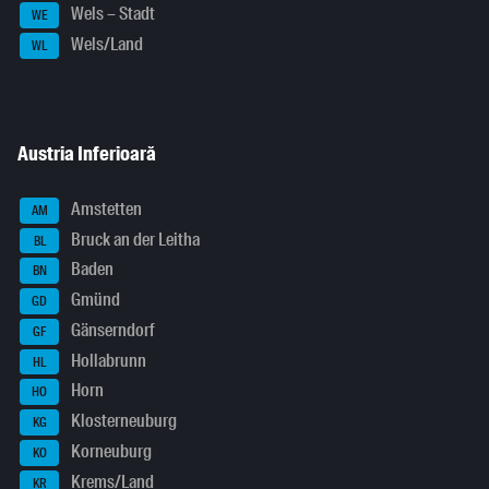
Wels – Stadt
WE
Wels/Land
WL
Austria Inferioară
Amstetten
AM
Bruck an der Leitha
BL
Baden
BN
Gmünd
GD
Gänserndorf
GF
Hollabrunn
HL
Horn
HO
Klosterneuburg
KG
Korneuburg
KO
Krems/Land
KR