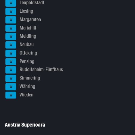
Leopoldstadt
W
Liesing
W
Margareten
W
Mariahilf
W
Meidling
W
Neubau
W
Ottakring
W
Penzing
W
Rudolfsheim-Fünfhaus
W
Simmering
W
Währing
W
Wieden
W
Austria Superioară