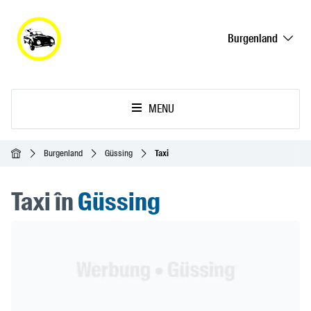
Burgenland
MENU
Acasă
Burgenland
Güssing
Taxi
Taxi în
Güssing
Header Banner