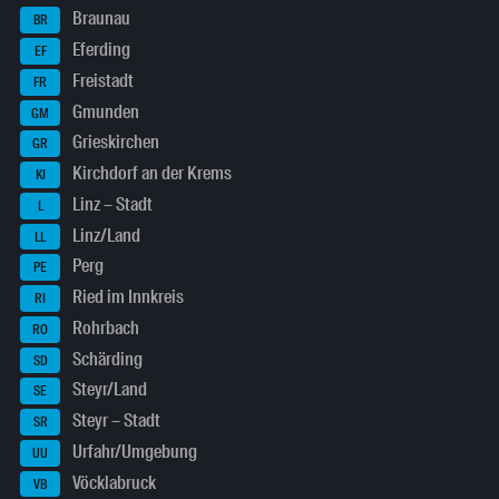
Braunau
BR
Eferding
EF
Freistadt
FR
Gmunden
GM
Grieskirchen
GR
Kirchdorf an der Krems
KI
Linz – Stadt
L
Linz/Land
LL
Perg
PE
Ried im Innkreis
RI
Rohrbach
RO
Schärding
SD
Steyr/Land
SE
Steyr – Stadt
SR
Urfahr/Umgebung
UU
Vöcklabruck
VB