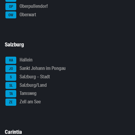
Oberpullendorf
OP
Oberwart
OW
Salzburg
Hallein
HA
Sankt Johann im Pongau
JO
Salzburg – Stadt
S
Salzburg/Land
SL
Tamsweg
TA
Zell am See
ZE
Carintia