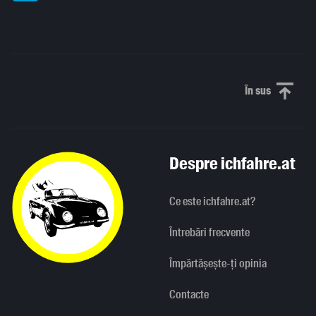
În sus
Derulați în
Despre ichfahre.at
Ce este ichfahre.at?
Întrebări frecvente
Împărtășește-ți opinia
Contacte