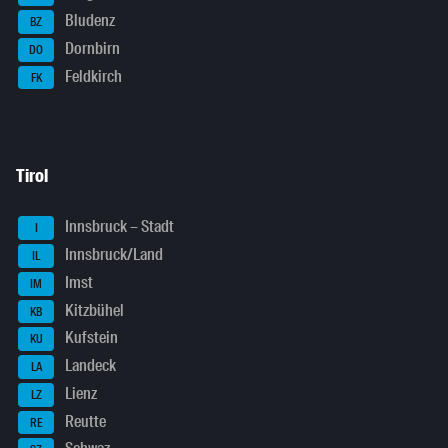
Bludenz
BZ
Dornbirn
DO
Feldkirch
FK
Tirol
Innsbruck – Stadt
I
Innsbruck/Land
IL
Imst
IM
Kitzbühel
KB
Kufstein
KU
Landeck
LA
Lienz
LZ
Reutte
RE