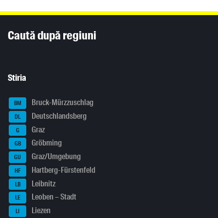
Inhaltsinformationen
Caută după regiuni
Stiria
Bruck-Mürzzuschlag
BM
Deutschlandsberg
DL
Graz
G
Gröbming
GB
Graz/Umgebung
GU
Hartberg-Fürstenfeld
HF
Leibnitz
LB
Leoben – Stadt
LE
Liezen
LI