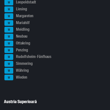
Leopoldstadt
W
Liesing
W
Margareten
W
Mariahilf
W
Meidling
W
Neubau
W
Ottakring
W
Penzing
W
Rudolfsheim-Fünfhaus
W
Simmering
W
Währing
W
Wieden
W
Austria Superioară