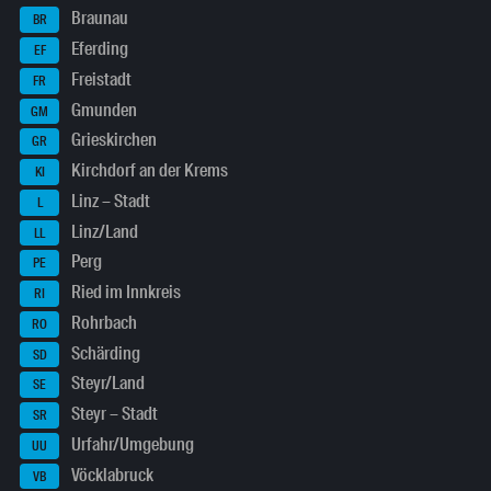
Braunau
BR
Eferding
EF
Freistadt
FR
Gmunden
GM
Grieskirchen
GR
Kirchdorf an der Krems
KI
Linz – Stadt
L
Linz/Land
LL
Perg
PE
Ried im Innkreis
RI
Rohrbach
RO
Schärding
SD
Steyr/Land
SE
Steyr – Stadt
SR
Urfahr/Umgebung
UU
Vöcklabruck
VB