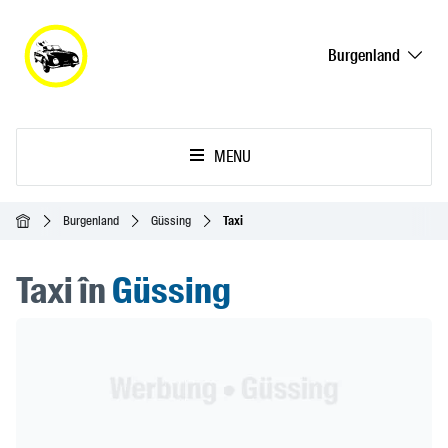
Burgenland
MENU
Acasă
Burgenland
Güssing
Taxi
Taxi în
Güssing
Header Banner