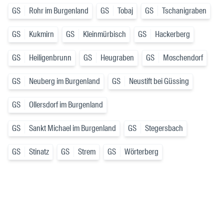
GS
Rohr im Burgenland
GS
Tobaj
GS
Tschanigraben
GS
Kukmirn
GS
Kleinmürbisch
GS
Hackerberg
GS
Heiligenbrunn
GS
Heugraben
GS
Moschendorf
GS
Neuberg im Burgenland
GS
Neustift bei Güssing
GS
Ollersdorf im Burgenland
GS
Sankt Michael im Burgenland
GS
Stegersbach
GS
Stinatz
GS
Strem
GS
Wörterberg