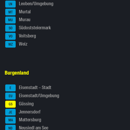
Leoben/Umgebung
LN
Murtal
MT
Murau
MU
Südoststeiermark
SO
Voitsberg
VO
Weiz
WZ
Burgenland
Eisenstadt – Stadt
E
Eisenstadt/Umgebung
EU
Güssing
GS
Jennersdorf
JE
Mattersburg
MA
Neusiedl am See
ND