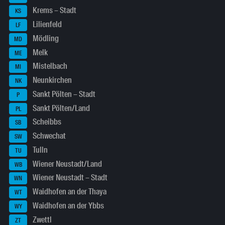
Krems – Stadt
KS
Lilienfeld
LF
Mödling
MD
Melk
ME
Mistelbach
MI
Neunkirchen
NK
Sankt Pölten – Stadt
P
Sankt Pölten/Land
PL
Scheibbs
SB
Schwechat
SW
Tulln
TU
Wiener Neustadt/Land
WB
Wiener Neustadt – Stadt
WN
Waidhofen an der Thaya
WT
Waidhofen an der Ybbs
WY
Zwettl
ZT