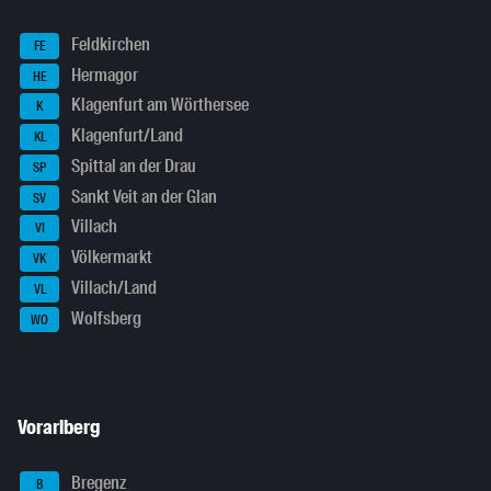
Feldkirchen
FE
Hermagor
HE
Klagenfurt am Wörthersee
K
Klagenfurt/Land
KL
Spittal an der Drau
SP
Sankt Veit an der Glan
SV
Villach
VI
Völkermarkt
VK
Villach/Land
VL
Wolfsberg
WO
Vorarlberg
Bregenz
B