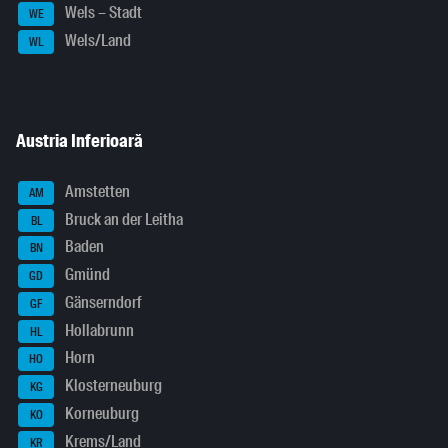
Wels – Stadt
WE
Wels/Land
WL
Austria Inferioară
Amstetten
AM
Bruck an der Leitha
BL
Baden
BN
Gmünd
GD
Gänserndorf
GF
Hollabrunn
HL
Horn
HO
Klosterneuburg
KG
Korneuburg
KO
Krems/Land
KR