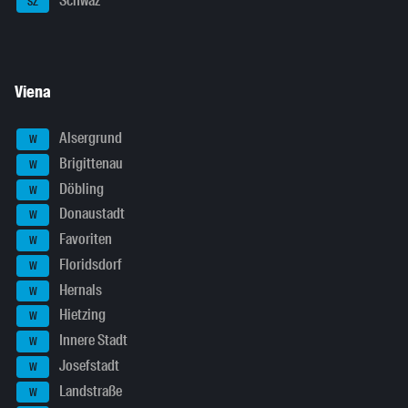
Schwaz
SZ
Viena
Alsergrund
W
Brigittenau
W
Döbling
W
Donaustadt
W
Favoriten
W
Floridsdorf
W
Hernals
W
Hietzing
W
Innere Stadt
W
Josefstadt
W
Landstraße
W