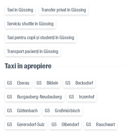
Taxi în Güssing
Transfer privat în Güssing
Serviciu shuttle în Güssing
Taxi pentru copii și studenți în Güssing
Transport pacienți în Güssing
Taxi în apropiere
GS
Eberau
GS
Bildein
GS
Bocksdorf
GS
Burgauberg-Neudauberg
GS
Inzenhof
GS
Güttenbach
GS
Großmürbisch
GS
Gerersdorf-Sulz
GS
Olbendorf
GS
Rauchwart