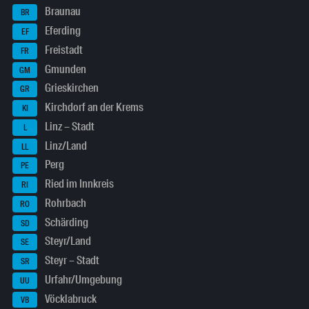
Braunau
BR
Eferding
EF
Freistadt
FR
Gmunden
GM
Grieskirchen
GR
Kirchdorf an der Krems
KI
Linz – Stadt
L
Linz/Land
LL
Perg
PE
Ried im Innkreis
RI
Rohrbach
RO
Schärding
SD
Steyr/Land
SE
Steyr – Stadt
SR
Urfahr/Umgebung
UU
Vöcklabruck
VB