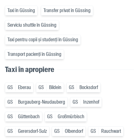
Taxi în Güssing
Transfer privat în Güssing
Serviciu shuttle în Güssing
Taxi pentru copii și studenți în Güssing
Transport pacienți în Güssing
Taxi în apropiere
GS
Eberau
GS
Bildein
GS
Bocksdorf
GS
Burgauberg-Neudauberg
GS
Inzenhof
GS
Güttenbach
GS
Großmürbisch
GS
Gerersdorf-Sulz
GS
Olbendorf
GS
Rauchwart