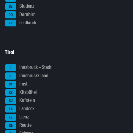
Bludenz
BZ
Dornbirn
DO
Feldkirch
FK
Tirol
Innsbruck – Stadt
I
Innsbruck/Land
IL
Imst
IM
Kitzbühel
KB
Kufstein
KU
Landeck
LA
Lienz
LZ
Reutte
RE