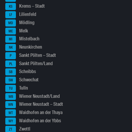
Krems – Stadt
KS
Lilienfeld
LF
Mödling
MD
Melk
ME
Mistelbach
MI
Neunkirchen
NK
Sankt Pölten – Stadt
P
Sankt Pölten/Land
PL
Scheibbs
SB
Schwechat
SW
Tulln
TU
Wiener Neustadt/Land
WB
Wiener Neustadt – Stadt
WN
Waidhofen an der Thaya
WT
Waidhofen an der Ybbs
WY
Zwettl
ZT