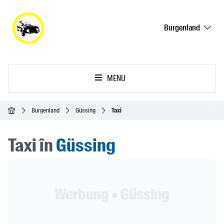
Burgenland
MENU
Acasă
Burgenland
Güssing
Taxi
Taxi în
Güssing
Header Banner