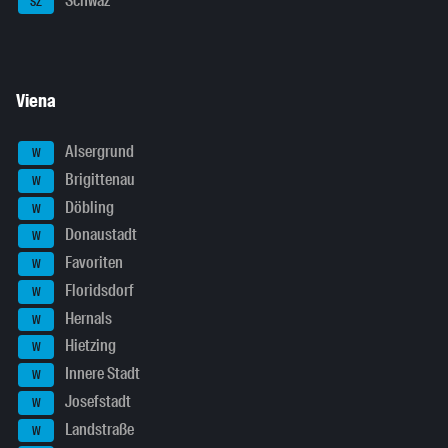
Schwaz
SZ
Viena
Alsergrund
W
Brigittenau
W
Döbling
W
Donaustadt
W
Favoriten
W
Floridsdorf
W
Hernals
W
Hietzing
W
Innere Stadt
W
Josefstadt
W
Landstraße
W