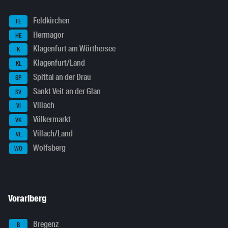
Feldkirchen
FE
Hermagor
HE
Klagenfurt am Wörthersee
K
Klagenfurt/Land
KL
Spittal an der Drau
SP
Sankt Veit an der Glan
SV
Villach
VI
Völkermarkt
VK
Villach/Land
VL
Wolfsberg
WO
Vorarlberg
Bregenz
B