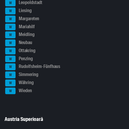
Leopoldstadt
W
Liesing
W
Margareten
W
Mariahilf
W
Meidling
W
Neubau
W
Ottakring
W
Penzing
W
Rudolfsheim-Fünfhaus
W
Simmering
W
Währing
W
Wieden
W
Austria Superioară