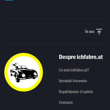
În sus
Derulați în
Despre ichfahre.at
Ce este ichfahre.at?
Întrebări frecvente
Împărtășește-ți opinia
Contacte