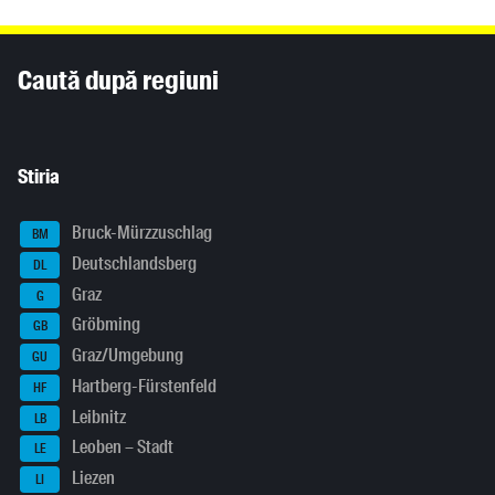
Inhaltsinformationen
Caută după regiuni
Stiria
Bruck-Mürzzuschlag
BM
Deutschlandsberg
DL
Graz
G
Gröbming
GB
Graz/Umgebung
GU
Hartberg-Fürstenfeld
HF
Leibnitz
LB
Leoben – Stadt
LE
Liezen
LI