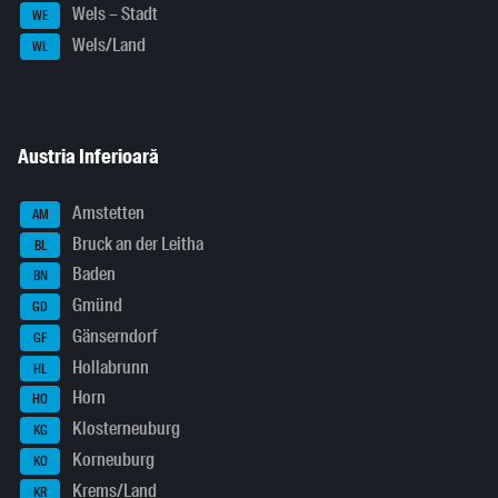
Wels – Stadt
WE
Wels/Land
WL
Austria Inferioară
Amstetten
AM
Bruck an der Leitha
BL
Baden
BN
Gmünd
GD
Gänserndorf
GF
Hollabrunn
HL
Horn
HO
Klosterneuburg
KG
Korneuburg
KO
Krems/Land
KR