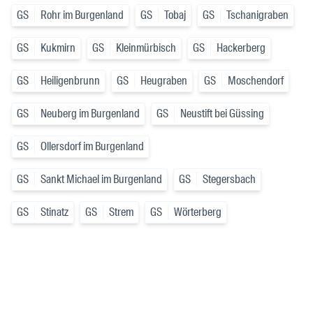
GS
Rohr im Burgenland
GS
Tobaj
GS
Tschanigraben
GS
Kukmirn
GS
Kleinmürbisch
GS
Hackerberg
GS
Heiligenbrunn
GS
Heugraben
GS
Moschendorf
GS
Neuberg im Burgenland
GS
Neustift bei Güssing
GS
Ollersdorf im Burgenland
GS
Sankt Michael im Burgenland
GS
Stegersbach
GS
Stinatz
GS
Strem
GS
Wörterberg