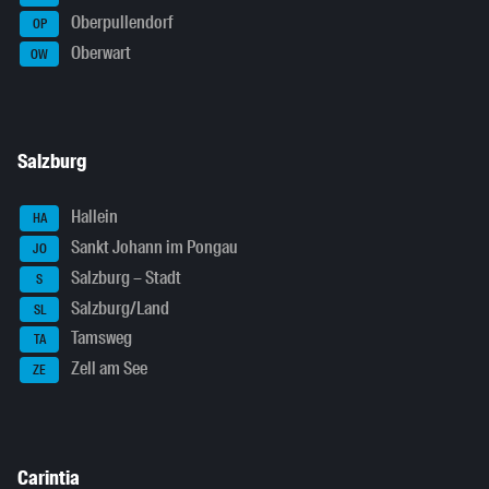
Oberpullendorf
OP
Oberwart
OW
Salzburg
Hallein
HA
Sankt Johann im Pongau
JO
Salzburg – Stadt
S
Salzburg/Land
SL
Tamsweg
TA
Zell am See
ZE
Carintia