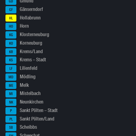
Gmünd
GD
Gänserndorf
GF
Hollabrunn
HL
Horn
HO
Klosterneuburg
KG
Korneuburg
KO
Krems/Land
KR
Krems – Stadt
KS
Lilienfeld
LF
Mödling
MD
Melk
ME
Mistelbach
MI
Neunkirchen
NK
Sankt Pölten – Stadt
P
Sankt Pölten/Land
PL
Scheibbs
SB
Schwechat