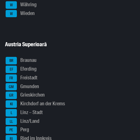
Währing
W
Wieden
W
Austria Superioară
Braunau
BR
Eferding
EF
Freistadt
FR
Gmunden
GM
Grieskirchen
GR
Kirchdorf an der Krems
KI
Linz – Stadt
L
Linz/Land
LL
Perg
PE
Ried im Innkreis
RI