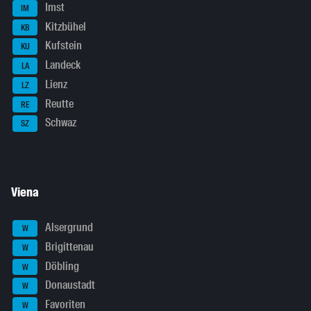
Imst
IM
Kitzbühel
KB
Kufstein
KU
Landeck
LA
Lienz
LZ
Reutte
RE
Schwaz
SZ
Viena
Alsergrund
W
Brigittenau
W
Döbling
W
Donaustadt
W
Favoriten
W