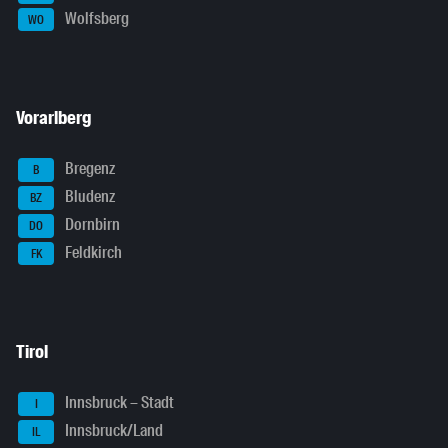
Wolfsberg
WO
Vorarlberg
Bregenz
B
Bludenz
BZ
Dornbirn
DO
Feldkirch
FK
Tirol
Innsbruck – Stadt
I
Innsbruck/Land
IL