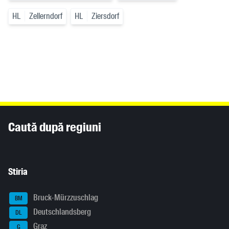
HL
Zellerndorf
HL
Ziersdorf
Inhaltsinformationen
Caută după regiuni
Stiria
Bruck-Mürzzuschlag
BM
Deutschlandsberg
DL
Graz
G