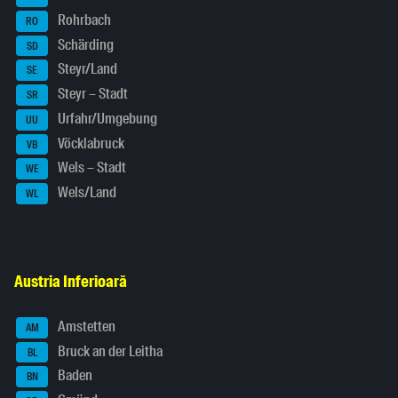
Rohrbach
RO
Schärding
SD
Steyr/Land
SE
Steyr – Stadt
SR
Urfahr/Umgebung
UU
Vöcklabruck
VB
Wels – Stadt
WE
Wels/Land
WL
Austria Inferioară
Amstetten
AM
Bruck an der Leitha
BL
Baden
BN