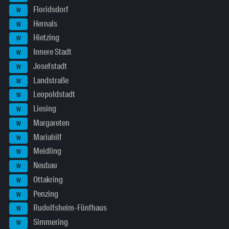
Floridsdorf
W
Hernals
W
Hietzing
W
Innere Stadt
W
Josefstadt
W
Landstraße
W
Leopoldstadt
W
Liesing
W
Margareten
W
Mariahilf
W
Meidling
W
Neubau
W
Ottakring
W
Penzing
W
Rudolfsheim-Fünfhaus
W
Simmering
W