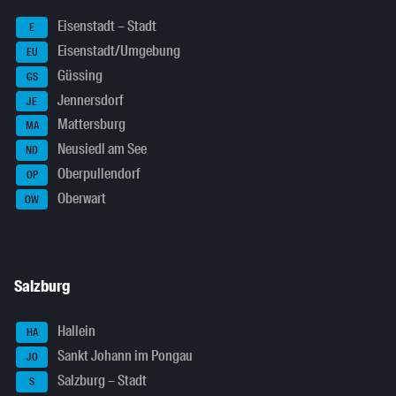
Eisenstadt – Stadt
E
Eisenstadt/Umgebung
EU
Güssing
GS
Jennersdorf
JE
Mattersburg
MA
Neusiedl am See
ND
Oberpullendorf
OP
Oberwart
OW
Salzburg
Hallein
HA
Sankt Johann im Pongau
JO
Salzburg – Stadt
S