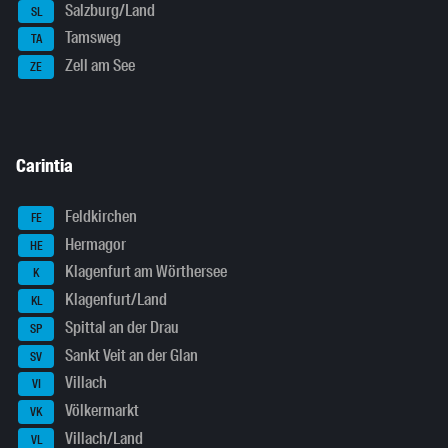
Salzburg/Land
SL
Tamsweg
TA
Zell am See
ZE
Carintia
Feldkirchen
FE
Hermagor
HE
Klagenfurt am Wörthersee
K
Klagenfurt/Land
KL
Spittal an der Drau
SP
Sankt Veit an der Glan
SV
Villach
VI
Völkermarkt
VK
Villach/Land
VL