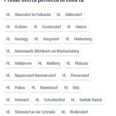
HL
Alberndorf im Pulkautal
HL
Göllersdorf
HL
Grabern
HL
Guntersdorf
HL
Hadres
HL
Hardegg
HL
Haugsdorf
HL
Heldenberg
HL
Hohenwarth-Mühlbach am Manhartsberg
HL
Hollabrunn
HL
Mailberg
HL
Maissau
HL
Nappersdorf-Kammersdorf
HL
Pernersdorf
HL
Pulkau
HL
Ravelsbach
HL
Retz
HL
Retzbach
HL
Schrattenthal
HL
Seefeld-Kadolz
HL
Sitzendorf an der Schmida
HL
Wullersdorf