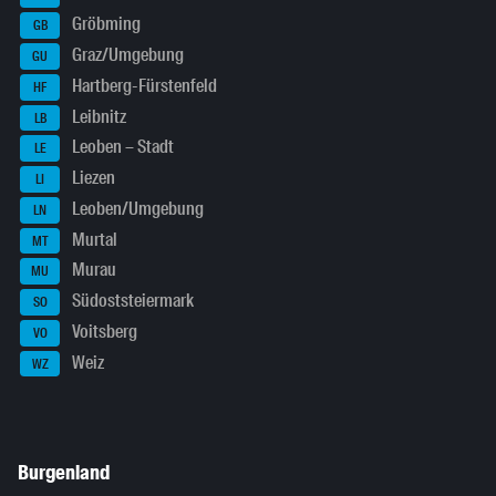
Gröbming
GB
Graz/Umgebung
GU
Hartberg-Fürstenfeld
HF
Leibnitz
LB
Leoben – Stadt
LE
Liezen
LI
Leoben/Umgebung
LN
Murtal
MT
Murau
MU
Südoststeiermark
SO
Voitsberg
VO
Weiz
WZ
Burgenland