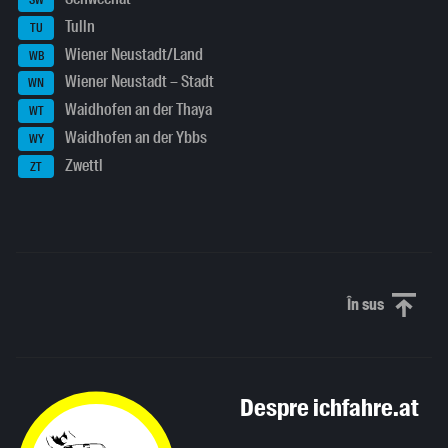
SW
Tulln
TU
Wiener Neustadt/Land
WB
Wiener Neustadt – Stadt
WN
Waidhofen an der Thaya
WT
Waidhofen an der Ybbs
WY
Zwettl
ZT
În sus
Derulați în
Despre ichfahre.at