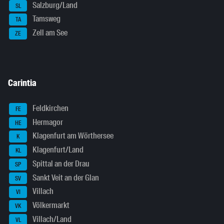
Salzburg/Land
SL
Tamsweg
TA
Zell am See
ZE
Carintia
Feldkirchen
FE
Hermagor
HE
Klagenfurt am Wörthersee
K
Klagenfurt/Land
KL
Spittal an der Drau
SP
Sankt Veit an der Glan
SV
Villach
VI
Völkermarkt
VK
Villach/Land
VL