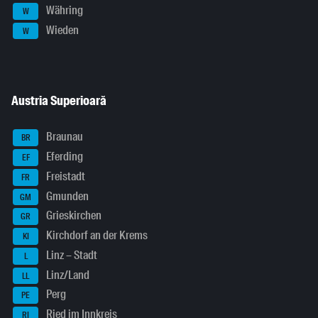
Währing
W
Wieden
W
Austria Superioară
Braunau
BR
Eferding
EF
Freistadt
FR
Gmunden
GM
Grieskirchen
GR
Kirchdorf an der Krems
KI
Linz – Stadt
L
Linz/Land
LL
Perg
PE
Ried im Innkreis
RI