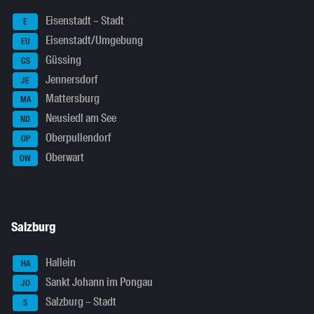
Eisenstadt – Stadt
E
Eisenstadt/Umgebung
EU
Güssing
GS
Jennersdorf
JE
Mattersburg
MA
Neusiedl am See
ND
Oberpullendorf
OP
Oberwart
OW
Salzburg
Hallein
HA
Sankt Johann im Pongau
JO
Salzburg – Stadt
S