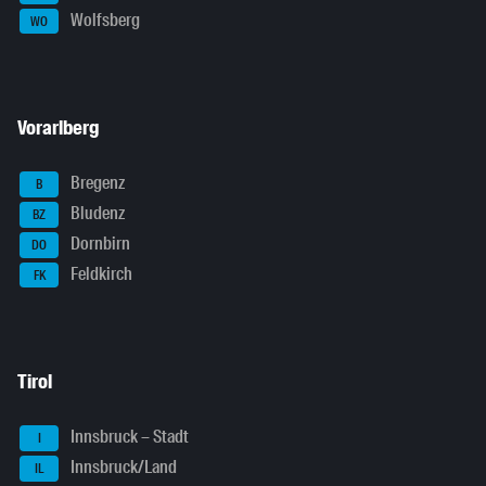
Wolfsberg
WO
Vorarlberg
Bregenz
B
Bludenz
BZ
Dornbirn
DO
Feldkirch
FK
Tirol
Innsbruck – Stadt
I
Innsbruck/Land
IL