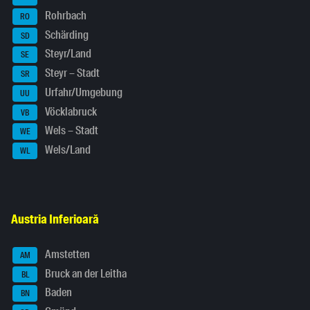
Rohrbach
RO
Schärding
SD
Steyr/Land
SE
Steyr – Stadt
SR
Urfahr/Umgebung
UU
Vöcklabruck
VB
Wels – Stadt
WE
Wels/Land
WL
Austria Inferioară
Amstetten
AM
Bruck an der Leitha
BL
Baden
BN