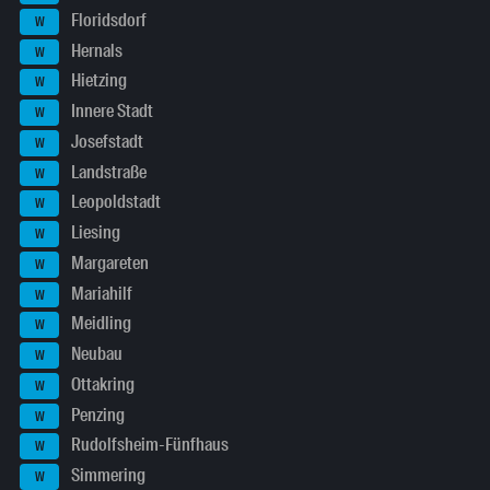
Floridsdorf
W
Hernals
W
Hietzing
W
Innere Stadt
W
Josefstadt
W
Landstraße
W
Leopoldstadt
W
Liesing
W
Margareten
W
Mariahilf
W
Meidling
W
Neubau
W
Ottakring
W
Penzing
W
Rudolfsheim-Fünfhaus
W
Simmering
W