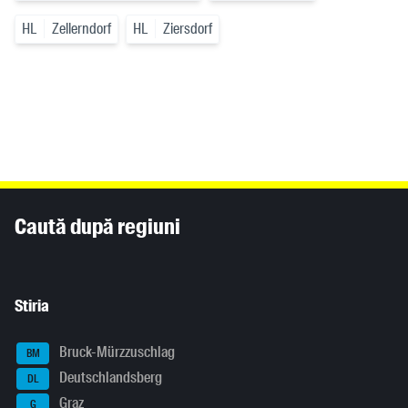
HL
Zellerndorf
HL
Ziersdorf
Inhaltsinformationen
Caută după regiuni
Stiria
Bruck-Mürzzuschlag
BM
Deutschlandsberg
DL
Graz
G