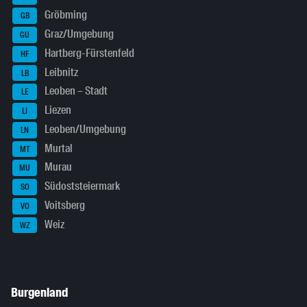
Gröbming
GB
Graz/Umgebung
GU
Hartberg-Fürstenfeld
HF
Leibnitz
LB
Leoben – Stadt
LE
Liezen
LI
Leoben/Umgebung
LN
Murtal
MT
Murau
MU
Südoststeiermark
SO
Voitsberg
VO
Weiz
WZ
Burgenland