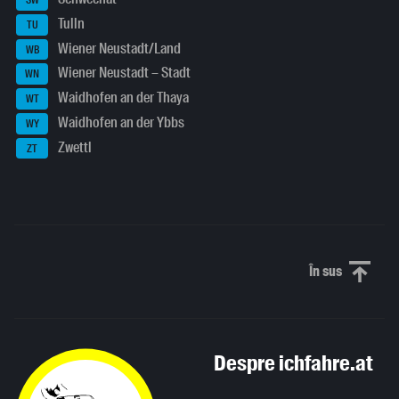
SW
Tulln
TU
Wiener Neustadt/Land
WB
Wiener Neustadt – Stadt
WN
Waidhofen an der Thaya
WT
Waidhofen an der Ybbs
WY
Zwettl
ZT
În sus
Derulați în
Despre ichfahre.at