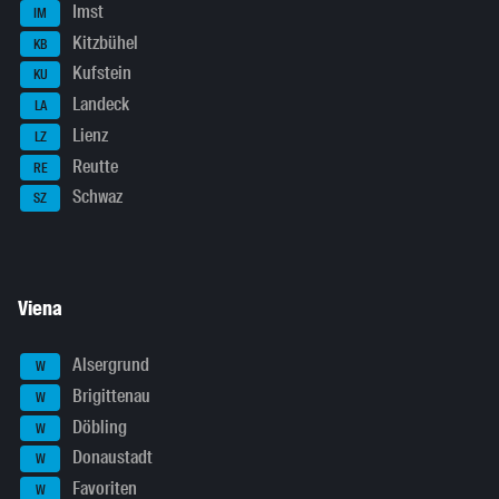
Imst
IM
Kitzbühel
KB
Kufstein
KU
Landeck
LA
Lienz
LZ
Reutte
RE
Schwaz
SZ
Viena
Alsergrund
W
Brigittenau
W
Döbling
W
Donaustadt
W
Favoriten
W