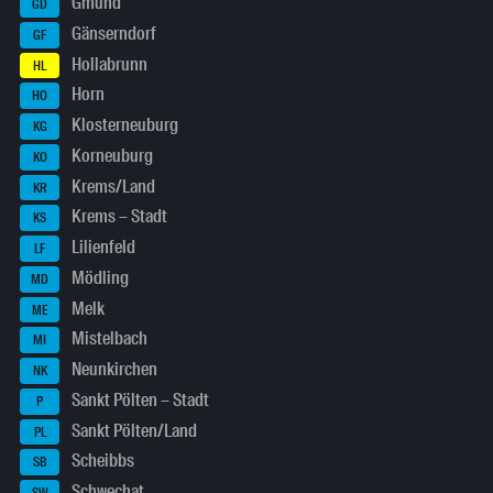
Gmünd
GD
Gänserndorf
GF
Hollabrunn
HL
Horn
HO
Klosterneuburg
KG
Korneuburg
KO
Krems/Land
KR
Krems – Stadt
KS
Lilienfeld
LF
Mödling
MD
Melk
ME
Mistelbach
MI
Neunkirchen
NK
Sankt Pölten – Stadt
P
Sankt Pölten/Land
PL
Scheibbs
SB
Schwechat