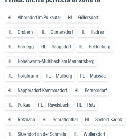
HL
Alberndorf im Pulkautal
HL
Göllersdorf
HL
Grabern
HL
Guntersdorf
HL
Hadres
HL
Hardegg
HL
Haugsdorf
HL
Heldenberg
HL
Hohenwarth-Mühlbach am Manhartsberg
HL
Hollabrunn
HL
Mailberg
HL
Maissau
HL
Nappersdorf-Kammersdorf
HL
Pernersdorf
HL
Pulkau
HL
Ravelsbach
HL
Retz
HL
Retzbach
HL
Schrattenthal
HL
Seefeld-Kadolz
HL
Sitzendorf an der Schmida
HL
Wullersdorf