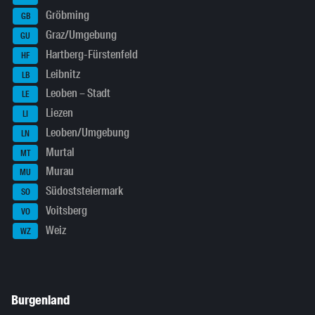
Gröbming
GB
Graz/Umgebung
GU
Hartberg-Fürstenfeld
HF
Leibnitz
LB
Leoben – Stadt
LE
Liezen
LI
Leoben/Umgebung
LN
Murtal
MT
Murau
MU
Südoststeiermark
SO
Voitsberg
VO
Weiz
WZ
Burgenland