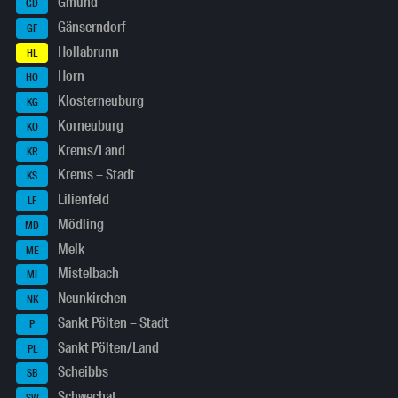
Gmünd
GD
Gänserndorf
GF
Hollabrunn
HL
Horn
HO
Klosterneuburg
KG
Korneuburg
KO
Krems/Land
KR
Krems – Stadt
KS
Lilienfeld
LF
Mödling
MD
Melk
ME
Mistelbach
MI
Neunkirchen
NK
Sankt Pölten – Stadt
P
Sankt Pölten/Land
PL
Scheibbs
SB
Schwechat