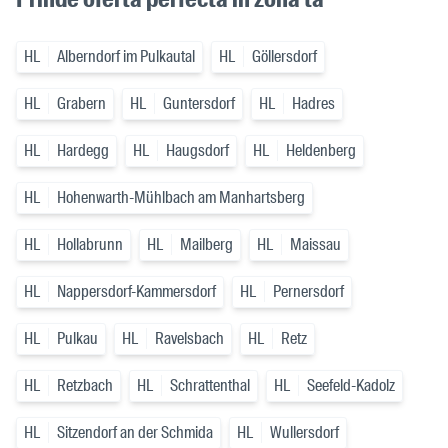
HL
Alberndorf im Pulkautal
HL
Göllersdorf
HL
Grabern
HL
Guntersdorf
HL
Hadres
HL
Hardegg
HL
Haugsdorf
HL
Heldenberg
HL
Hohenwarth-Mühlbach am Manhartsberg
HL
Hollabrunn
HL
Mailberg
HL
Maissau
HL
Nappersdorf-Kammersdorf
HL
Pernersdorf
HL
Pulkau
HL
Ravelsbach
HL
Retz
HL
Retzbach
HL
Schrattenthal
HL
Seefeld-Kadolz
HL
Sitzendorf an der Schmida
HL
Wullersdorf