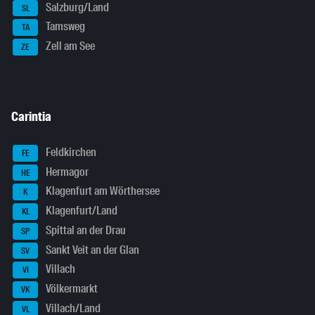
Salzburg/Land
SL
Tamsweg
TA
Zell am See
ZE
Carintia
Feldkirchen
FE
Hermagor
HE
Klagenfurt am Wörthersee
K
Klagenfurt/Land
KL
Spittal an der Drau
SP
Sankt Veit an der Glan
SV
Villach
VI
Völkermarkt
VK
Villach/Land
VL