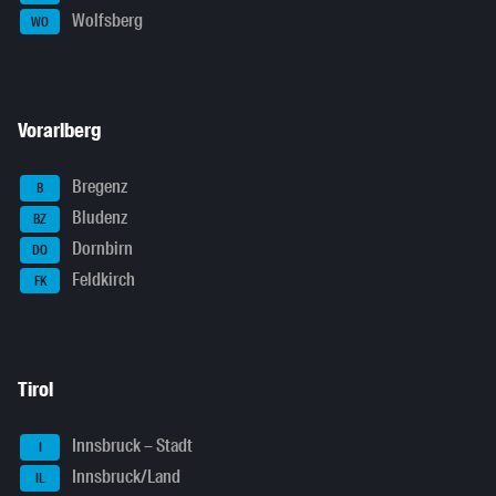
Wolfsberg
WO
Vorarlberg
Bregenz
B
Bludenz
BZ
Dornbirn
DO
Feldkirch
FK
Tirol
Innsbruck – Stadt
I
Innsbruck/Land
IL