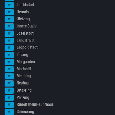
Floridsdorf
W
Hernals
W
Hietzing
W
Innere Stadt
W
Josefstadt
W
Landstraße
W
Leopoldstadt
W
Liesing
W
Margareten
W
Mariahilf
W
Meidling
W
Neubau
W
Ottakring
W
Penzing
W
Rudolfsheim-Fünfhaus
W
Simmering
W