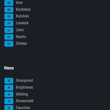
Imst
IM
Kitzbühel
KB
Kufstein
KU
Landeck
LA
Lienz
LZ
Reutte
RE
Schwaz
SZ
Viena
Alsergrund
W
Brigittenau
W
Döbling
W
Donaustadt
W
Favoriten
W