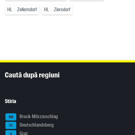
HL
Zellerndorf
HL
Ziersdorf
Inhaltsinformationen
Caută după regiuni
Stiria
Bruck-Mürzzuschlag
BM
Deutschlandsberg
DL
Graz
G