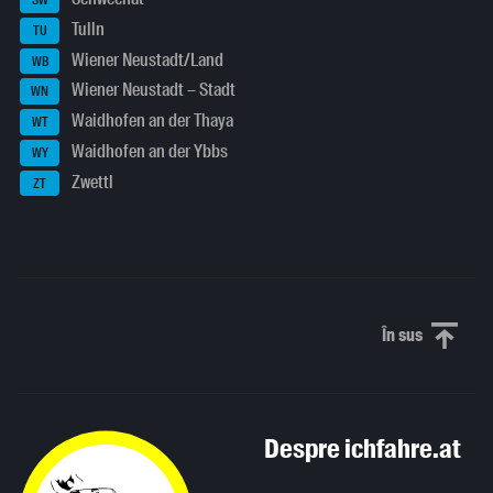
SW
Tulln
TU
Wiener Neustadt/Land
WB
Wiener Neustadt – Stadt
WN
Waidhofen an der Thaya
WT
Waidhofen an der Ybbs
WY
Zwettl
ZT
În sus
Derulați în
Despre ichfahre.at