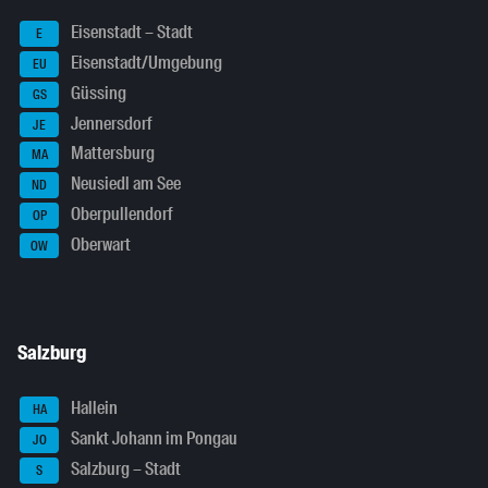
Eisenstadt – Stadt
E
Eisenstadt/Umgebung
EU
Güssing
GS
Jennersdorf
JE
Mattersburg
MA
Neusiedl am See
ND
Oberpullendorf
OP
Oberwart
OW
Salzburg
Hallein
HA
Sankt Johann im Pongau
JO
Salzburg – Stadt
S