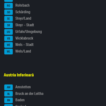
Rohrbach
RO
Schärding
SD
Steyr/Land
SE
Steyr – Stadt
SR
Urfahr/Umgebung
UU
Vöcklabruck
VB
Wels – Stadt
WE
Wels/Land
WL
Austria Inferioară
Amstetten
AM
Bruck an der Leitha
BL
Baden
BN