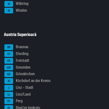
Währing
W
Wieden
W
Austria Superioară
Braunau
BR
Eferding
EF
Freistadt
FR
Gmunden
GM
Grieskirchen
GR
Kirchdorf an der Krems
KI
Linz – Stadt
L
Linz/Land
LL
Perg
PE
Ried im Innkreis
RI