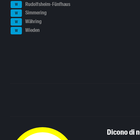
Rudolfsheim-Fünfhaus
W
Simmering
W
Währing
W
Wieden
W
Dicono di n