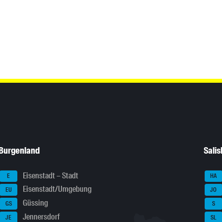
Burgenland
Sali
Eisenstadt – Stadt
E
HA
Eisenstadt/Umgebung
EU
JO
Güssing
GS
S
Jennersdorf
JE
SL