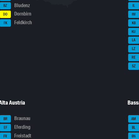
Bludenz
BZ
IL
Dornbirn
DO
IM
Feldkirch
FK
KB
KU
LA
LZ
RE
SZ
Alta Austria
Bass
Braunau
BR
AM
Eferding
EF
BL
Freistadt
FR
BN