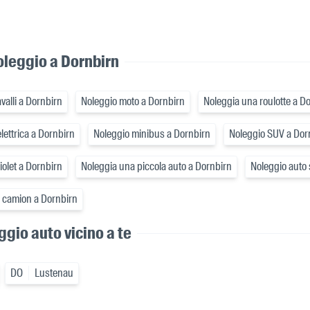
oleggio a Dornbirn
valli a Dornbirn
Noleggio moto a Dornbirn
Noleggia una roulotte a D
lettrica a Dornbirn
Noleggio minibus a Dornbirn
Noleggio SUV a Dor
olet a Dornbirn
Noleggia una piccola auto a Dornbirn
Noleggio auto 
e camion a Dornbirn
eggio auto vicino a te
DO
Lustenau