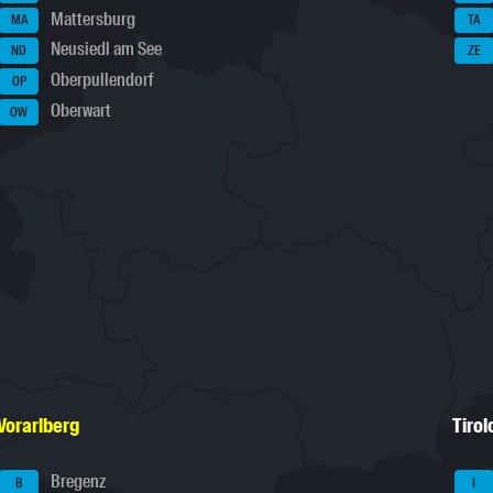
Mattersburg
MA
TA
Neusiedl am See
ND
ZE
Oberpullendorf
OP
Oberwart
OW
Vorarlberg
Tirol
Bregenz
B
I