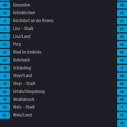
Gmunden
GM
GD
Grieskirchen
GR
GF
Kirchdorf an der Krems
KI
HL
Linz – Stadt
L
HO
Linz/Land
LL
KG
Perg
PE
KO
Ried im Innkreis
RI
KR
Rohrbach
RO
KS
Schärding
SD
LF
Steyr/Land
SE
MD
Steyr – Stadt
SR
ME
Urfahr/Umgebung
UU
MI
Vöcklabruck
VB
NK
Wels – Stadt
WE
P
Wels/Land
WL
PL
SB