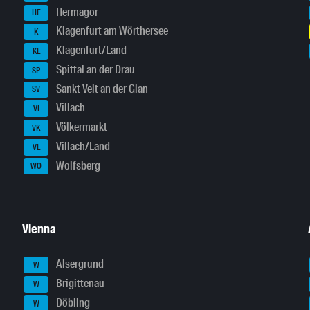
Hermagor
HE
Klagenfurt am Wörthersee
K
Klagenfurt/Land
KL
Spittal an der Drau
SP
Sankt Veit an der Glan
SV
Villach
VI
Völkermarkt
VK
Villach/Land
VL
Wolfsberg
WO
Vienna
Alsergrund
W
Brigittenau
W
Döbling
W