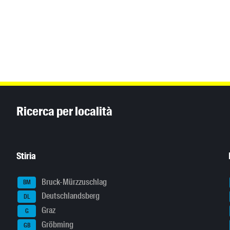
Inhaltsinformationen
Ricerca per località
Stiria
Bruck-Mürzzuschlag
BM
Deutschlandsberg
DL
Graz
G
Gröbming
GB