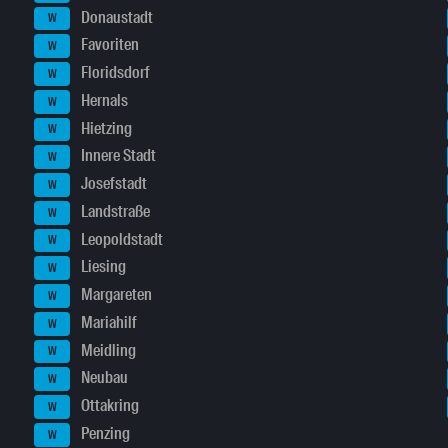
Donaustadt
W
Favoriten
W
Floridsdorf
W
Hernals
W
Hietzing
W
Innere Stadt
W
Josefstadt
W
Landstraße
W
Leopoldstadt
W
Liesing
W
Margareten
W
Mariahilf
W
Meidling
W
Neubau
W
Ottakring
W
Penzing
W