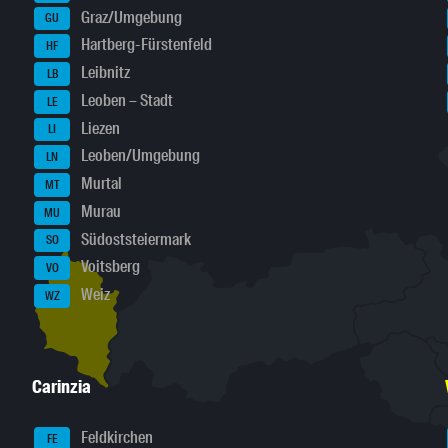
Graz/Umgebung
GU
Hartberg-Fürstenfeld
HF
Leibnitz
LB
Leoben – Stadt
LE
Liezen
LI
Leoben/Umgebung
LN
Murtal
MT
Murau
MU
Südoststeiermark
SO
Voitsberg
VO
Weiz
WZ
Carinzia
Feldkirchen
FE