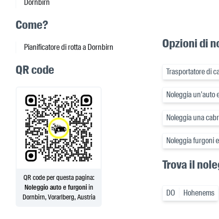
Dornbirn
Come?
Opzioni di n
Pianificatore di rotta a Dornbirn
QR code
Trasportatore di ca
Noleggia un'auto e
Noleggia una cabri
Noleggia furgoni 
Trova il nol
QR code per questa pagina:
Noleggio auto e furgoni
in
DO
Hohenems
Dornbirn, Vorarlberg, Austria