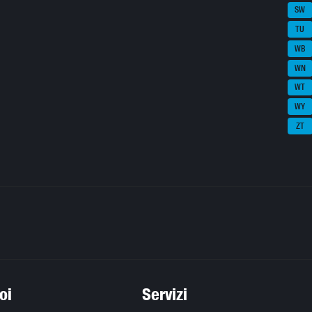
SW
TU
WB
WN
WT
WY
ZT
oi
Servizi