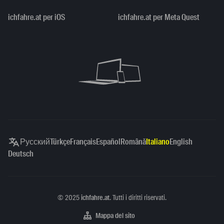
ichfahre.at per iOS
ichfahre.at per Meta Quest
Русский
Türkçe
Français
Español
Română
Italiano
English
Deutsch
Copyright
©
2025
ichfahre.at
. Tutti i diritti riservati.
Mappa del sito