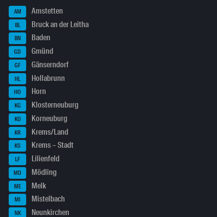
Amstetten
AM
Bruck an der Leitha
BL
Baden
BN
Gmünd
GD
Gänserndorf
GF
Hollabrunn
HL
Horn
HO
Klosterneuburg
KG
Korneuburg
KO
Krems/Land
KR
Krems – Stadt
KS
Lilienfeld
LF
Mödling
MD
Melk
ME
Mistelbach
MI
Neunkirchen
NK