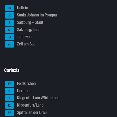
Hallein
HA
Sankt Johann im Pongau
JO
Salzburg – Stadt
S
Salzburg/Land
SL
Tamsweg
TA
Zell am See
ZE
Carinzia
Feldkirchen
FE
Hermagor
HE
Klagenfurt am Wörthersee
K
Klagenfurt/Land
KL
Spittal an der Drau
SP