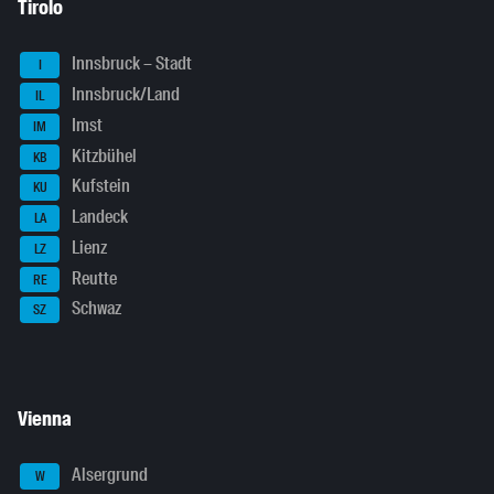
Tirolo
Innsbruck – Stadt
I
Innsbruck/Land
IL
Imst
IM
Kitzbühel
KB
Kufstein
KU
Landeck
LA
Lienz
LZ
Reutte
RE
Schwaz
SZ
Vienna
Alsergrund
W