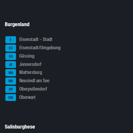
Burgenland
Eisenstadt – Stadt
E
Eisenstadt/Umgebung
EU
Güssing
GS
Jennersdorf
JE
Mattersburg
MA
Neusiedl am See
ND
Oberpullendorf
OP
Oberwart
OW
Salisburghese