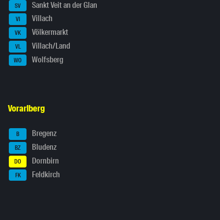
Sankt Veit an der Glan
SV
Villach
VI
Völkermarkt
VK
Villach/Land
VL
Wolfsberg
WO
Vorarlberg
Bregenz
B
Bludenz
BZ
Dornbirn
DO
Feldkirch
FK