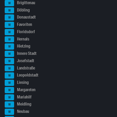
Brigittenau
W
Döbling
W
Donaustadt
W
Favoriten
W
Floridsdorf
W
Hernals
W
Hietzing
W
Innere Stadt
W
Josefstadt
W
Landstraße
W
Leopoldstadt
W
Liesing
W
Margareten
W
Mariahilf
W
Meidling
W
Neubau
W