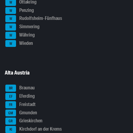
Ottakring
W
Penzing
W
Rudolfsheim-Fünfhaus
W
Simmering
W
Währing
W
Wieden
W
Alta Austria
Braunau
BR
Eferding
EF
Freistadt
FR
Gmunden
GM
Grieskirchen
GR
Kirchdorf an der Krems
KI