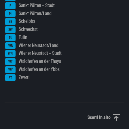
Sankt Pölten – Stadt
P
Sankt Pölten/Land
PL
Scheibbs
SB
Schwechat
SW
Tulln
TU
Wiener Neustadt/Land
WB
Wiener Neustadt – Stadt
WN
Waidhofen an der Thaya
WT
Waidhofen an der Ybbs
WY
Zwettl
ZT
Scorri in alto
Scorri in alto