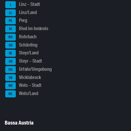
Linz – Stadt
L
Linz/Land
LL
Perg
PE
Ried im Innkreis
RI
Rohrbach
RO
Schärding
SD
Steyr/Land
SE
Steyr – Stadt
SR
Urfahr/Umgebung
UU
Vöcklabruck
VB
Wels – Stadt
WE
Wels/Land
WL
Bassa Austria