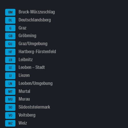
Bruck-Mürzzuschlag
BM
Deutschlandsberg
DL
Graz
G
Gröbming
GB
Graz/Umgebung
GU
Hartberg-Fürstenfeld
HF
Leibnitz
LB
Leoben – Stadt
LE
Liezen
LI
Leoben/Umgebung
LN
Murtal
MT
Murau
MU
Südoststeiermark
SO
Voitsberg
VO
Weiz
WZ