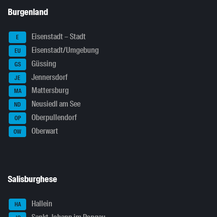
Burgenland
Eisenstadt – Stadt
E
Eisenstadt/Umgebung
EU
Güssing
GS
Jennersdorf
JE
Mattersburg
MA
Neusiedl am See
ND
Oberpullendorf
OP
Oberwart
OW
Salisburghese
Hallein
HA