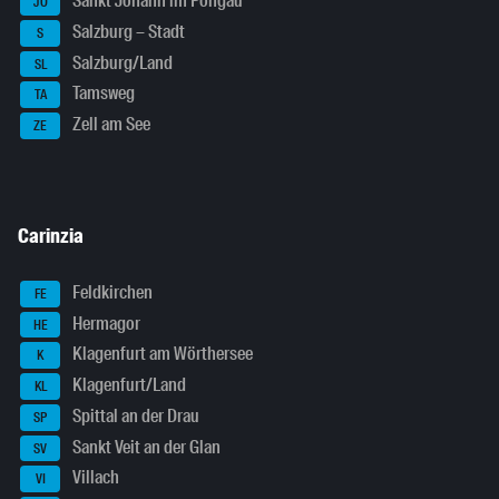
Sankt Johann im Pongau
JO
Salzburg – Stadt
S
Salzburg/Land
SL
Tamsweg
TA
Zell am See
ZE
Carinzia
Feldkirchen
FE
Hermagor
HE
Klagenfurt am Wörthersee
K
Klagenfurt/Land
KL
Spittal an der Drau
SP
Sankt Veit an der Glan
SV
Villach
VI