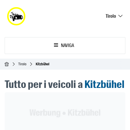
Tirolo
NAVIGA
Home
Tirolo
Kitzbühel
Tutto per i veicoli a
Kitzbühel
Header Banner