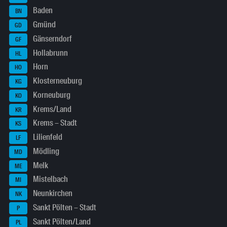
Baden
BN
Gmünd
GD
Gänserndorf
GF
Hollabrunn
HL
Horn
HO
Klosterneuburg
KG
Korneuburg
KO
Krems/Land
KR
Krems – Stadt
KS
Lilienfeld
LF
Mödling
MD
Melk
ME
Mistelbach
MI
Neunkirchen
NK
Sankt Pölten – Stadt
P
Sankt Pölten/Land
PL