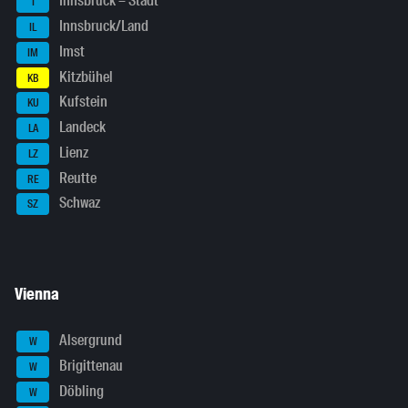
Innsbruck – Stadt
I
Innsbruck/Land
IL
Imst
IM
Kitzbühel
KB
Kufstein
KU
Landeck
LA
Lienz
LZ
Reutte
RE
Schwaz
SZ
Vienna
Alsergrund
W
Brigittenau
W
Döbling
W