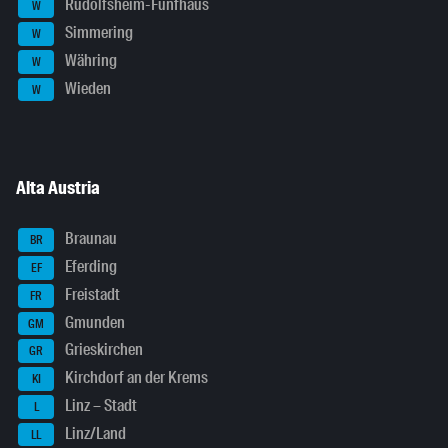
Rudolfsheim-Fünfhaus
W
Simmering
W
Währing
W
Wieden
W
Alta Austria
Braunau
BR
Eferding
EF
Freistadt
FR
Gmunden
GM
Grieskirchen
GR
Kirchdorf an der Krems
KI
Linz – Stadt
L
Linz/Land
LL