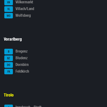
Völkermarkt
VK
Villach/Land
VL
Wolfsberg
WO
Vorarlberg
Bregenz
B
Bludenz
BZ
Dornbirn
DO
Feldkirch
FK
Tirolo