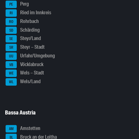
Perg
PE
Ried im Innkreis
RI
Rohrbach
RO
Schärding
SD
Steyr/Land
SE
Steyr – Stadt
SR
Urfahr/Umgebung
UU
Vöcklabruck
VB
Wels – Stadt
WE
Wels/Land
WL
Bassa Austria
Amstetten
AM
Bruck an der Leitha
BL