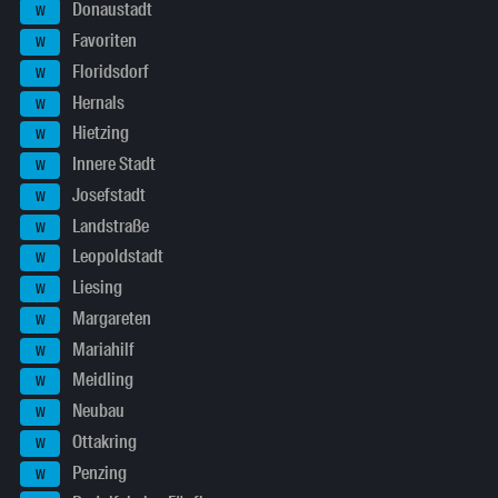
Donaustadt
W
Favoriten
W
Floridsdorf
W
Hernals
W
Hietzing
W
Innere Stadt
W
Josefstadt
W
Landstraße
W
Leopoldstadt
W
Liesing
W
Margareten
W
Mariahilf
W
Meidling
W
Neubau
W
Ottakring
W
Penzing
W