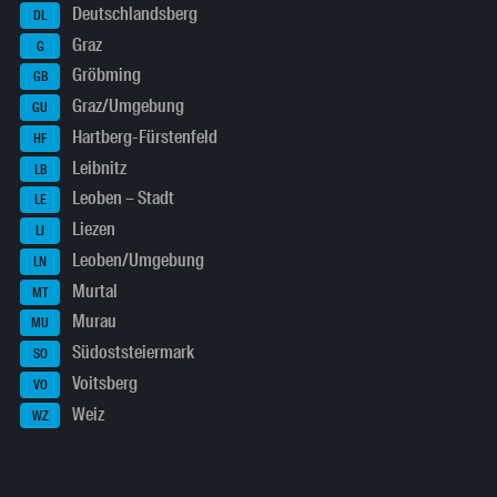
Deutschlandsberg
DL
Graz
G
Gröbming
GB
Graz/Umgebung
GU
Hartberg-Fürstenfeld
HF
Leibnitz
LB
Leoben – Stadt
LE
Liezen
LI
Leoben/Umgebung
LN
Murtal
MT
Murau
MU
Südoststeiermark
SO
Voitsberg
VO
Weiz
WZ