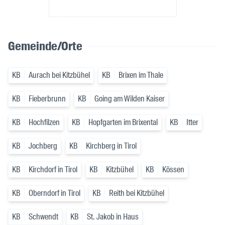
Gemeinde/Orte
KB
Aurach bei Kitzbühel
KB
Brixen im Thale
KB
Fieberbrunn
KB
Going am Wilden Kaiser
KB
Hochfilzen
KB
Hopfgarten im Brixental
KB
Itter
KB
Jochberg
KB
Kirchberg in Tirol
KB
Kirchdorf in Tirol
KB
Kitzbühel
KB
Kössen
KB
Oberndorf in Tirol
KB
Reith bei Kitzbühel
KB
Schwendt
KB
St. Jakob in Haus