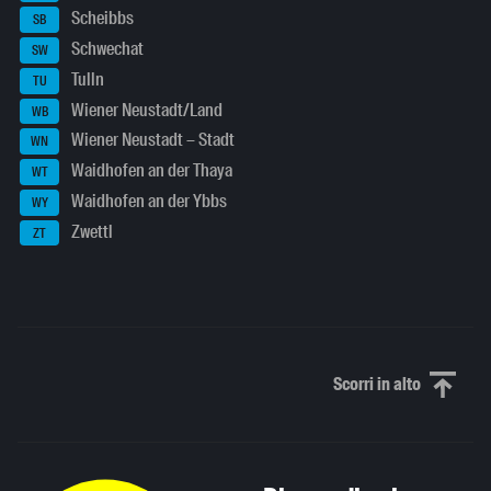
Scheibbs
SB
Schwechat
SW
Tulln
TU
Wiener Neustadt/Land
WB
Wiener Neustadt – Stadt
WN
Waidhofen an der Thaya
WT
Waidhofen an der Ybbs
WY
Zwettl
ZT
Scorri in alto
Scorri in alto