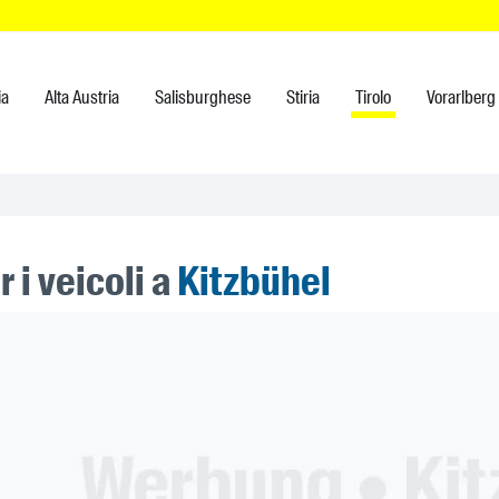
ia
Alta Austria
Salisburghese
Stiria
Tirolo
Vorarlberg
r i veicoli a
Kitzbühel
ner