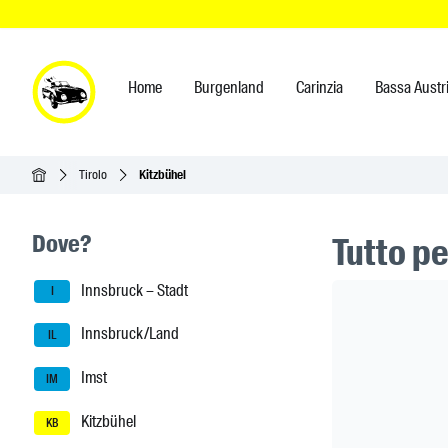
Home
Burgenland
Carinzia
Bassa Austr
Home
Tirolo
Kitzbühel
Seitenleisten-Navigation
Dove?
Tutto pe
Innsbruck – Stadt
Header Ban
I
Innsbruck/Land
IL
Imst
IM
Kitzbühel
KB