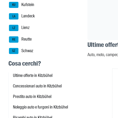
Kufstein
KU
Landeck
LA
Lienz
LZ
Reutte
RE
Ultime offer
Schwaz
SZ
Auto, moto, camper,
Cosa cerchi?
Ultime offerte in Kitzbühel
Concessionari auto in Kitzbühel
Prestito auto in Kitzbühel
Noleggio auto e furgoni in Kitzbühel
Ricambi auto in Kitzbühel