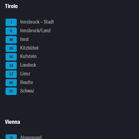
Tirolo
Innsbruck – Stadt
I
Innsbruck/Land
IL
Imst
IM
Kitzbühel
KB
Kufstein
KU
Landeck
LA
Lienz
LZ
Reutte
RE
Schwaz
SZ
Vienna
Alsergrund
W