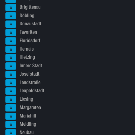
Brigittenau
W
Döbling
W
Donaustadt
W
Favoriten
W
Floridsdorf
W
Hernals
W
Hietzing
W
Innere Stadt
W
Josefstadt
W
Landstraße
W
Leopoldstadt
W
Liesing
W
Margareten
W
Mariahilf
W
Meidling
W
Neubau
W