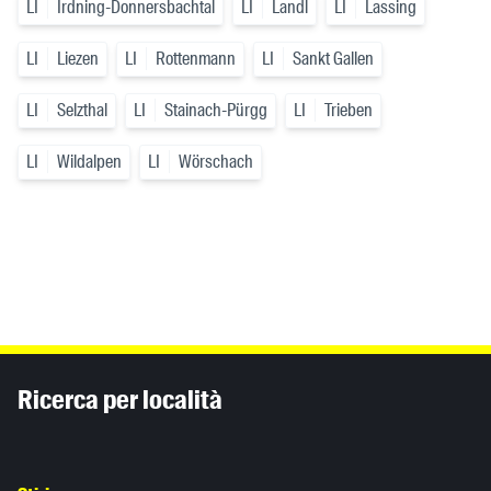
LI
Irdning-Donnersbachtal
LI
Landl
LI
Lassing
LI
Liezen
LI
Rottenmann
LI
Sankt Gallen
LI
Selzthal
LI
Stainach-Pürgg
LI
Trieben
LI
Wildalpen
LI
Wörschach
Inhaltsinformationen
Ricerca per località