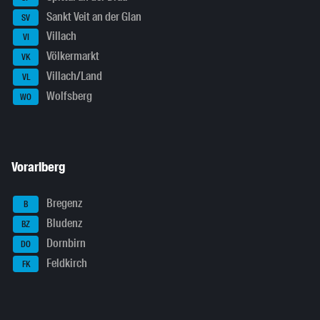
Sankt Veit an der Glan
SV
Villach
VI
Völkermarkt
VK
Villach/Land
VL
Wolfsberg
WO
Vorarlberg
Bregenz
B
Bludenz
BZ
Dornbirn
DO
Feldkirch
FK