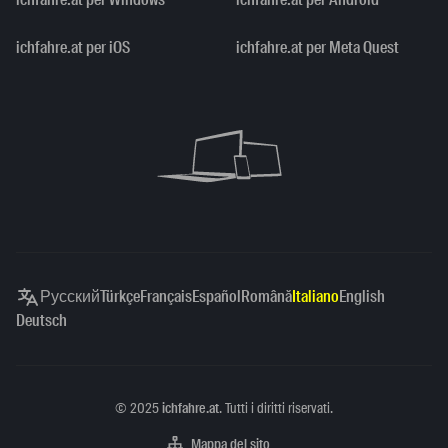
ichfahre.at per iOS
ichfahre.at per Meta Quest
Русский
Türkçe
Français
Español
Română
Italiano
English
Deutsch
Copyright
©
2025
ichfahre.at
. Tutti i diritti riservati.
Mappa del sito