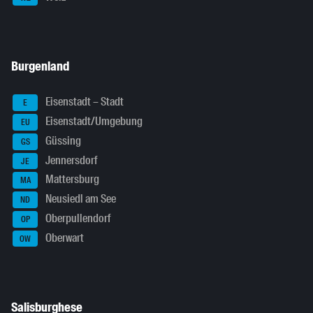
Burgenland
Eisenstadt – Stadt
E
Eisenstadt/Umgebung
EU
Güssing
GS
Jennersdorf
JE
Mattersburg
MA
Neusiedl am See
ND
Oberpullendorf
OP
Oberwart
OW
Salisburghese