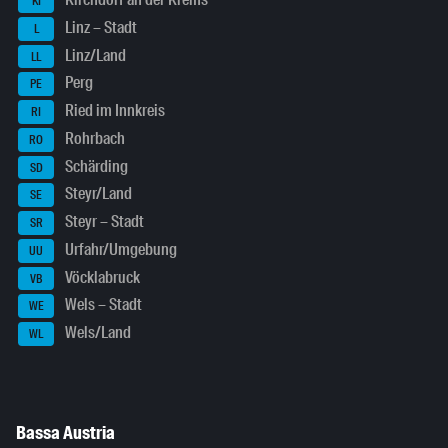
KI
Linz – Stadt
L
Linz/Land
LL
Perg
PE
Ried im Innkreis
RI
Rohrbach
RO
Schärding
SD
Steyr/Land
SE
Steyr – Stadt
SR
Urfahr/Umgebung
UU
Vöcklabruck
VB
Wels – Stadt
WE
Wels/Land
WL
Bassa Austria