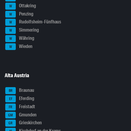
Ottakring
W
Penzing
W
Rudolfsheim-Fünfhaus
W
Simmering
W
Währing
W
Wieden
W
Alta Austria
Braunau
BR
Eferding
EF
Freistadt
FR
Gmunden
GM
Grieskirchen
GR
Kirchdorf an der Krems