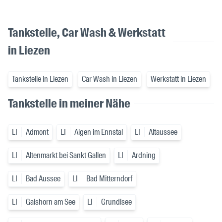
Tankstelle, Car Wash & Werkstatt
in Liezen
Tankstelle in Liezen
Car Wash in Liezen
Werkstatt in Liezen
Tankstelle in meiner Nähe
LI
Admont
LI
Aigen im Ennstal
LI
Altaussee
LI
Altenmarkt bei Sankt Gallen
LI
Ardning
LI
Bad Aussee
LI
Bad Mitterndorf
LI
Gaishorn am See
LI
Grundlsee