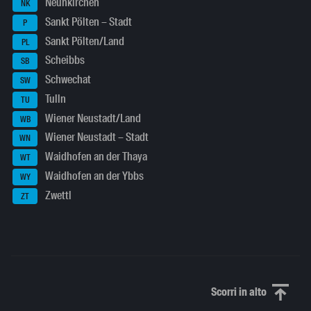
Neunkirchen
NK
Sankt Pölten – Stadt
P
Sankt Pölten/Land
PL
Scheibbs
SB
Schwechat
SW
Tulln
TU
Wiener Neustadt/Land
WB
Wiener Neustadt – Stadt
WN
Waidhofen an der Thaya
WT
Waidhofen an der Ybbs
WY
Zwettl
ZT
Scorri in alto
Scorri in alto