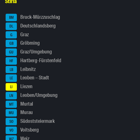
Stiria
Bruck-Mürzzuschlag
BM
Deutschlandsberg
DL
Graz
G
Gröbming
GB
Graz/Umgebung
GU
Hartberg-Fürstenfeld
HF
Leibnitz
LB
Leoben – Stadt
LE
Liezen
LI
Leoben/Umgebung
LN
Murtal
MT
Murau
MU
Südoststeiermark
SO
Voitsberg
VO
Weiz
WZ