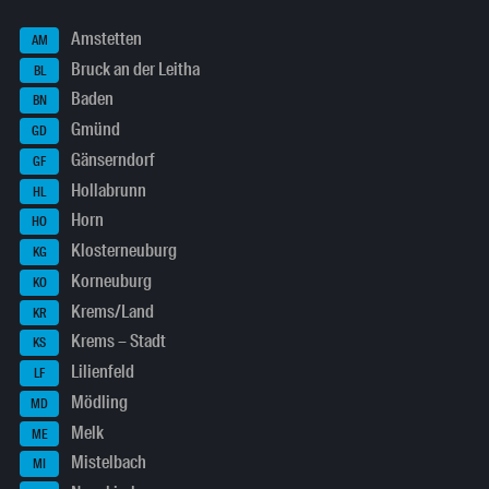
Amstetten
AM
Bruck an der Leitha
BL
Baden
BN
Gmünd
GD
Gänserndorf
GF
Hollabrunn
HL
Horn
HO
Klosterneuburg
KG
Korneuburg
KO
Krems/Land
KR
Krems – Stadt
KS
Lilienfeld
LF
Mödling
MD
Melk
ME
Mistelbach
MI