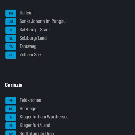
Hallein
HA
Sankt Johann im Pongau
JO
Salzburg – Stadt
S
Salzburg/Land
SL
Tamsweg
TA
Zell am See
ZE
Carinzia
Feldkirchen
FE
Hermagor
HE
Klagenfurt am Wörthersee
K
Klagenfurt/Land
KL
Spittal an der Drau
SP