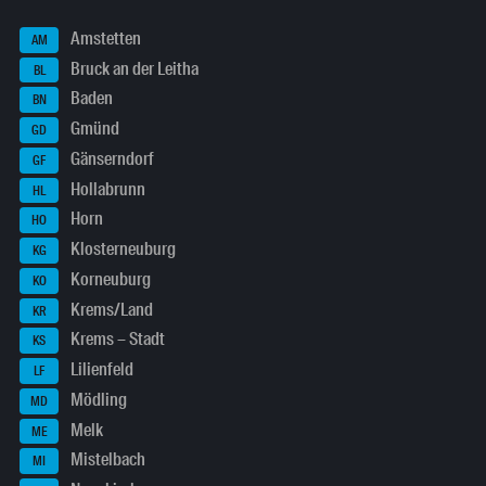
Amstetten
AM
Bruck an der Leitha
BL
Baden
BN
Gmünd
GD
Gänserndorf
GF
Hollabrunn
HL
Horn
HO
Klosterneuburg
KG
Korneuburg
KO
Krems/Land
KR
Krems – Stadt
KS
Lilienfeld
LF
Mödling
MD
Melk
ME
Mistelbach
MI