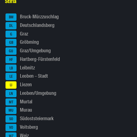
Stiria
Bruck-Mürzzuschlag
BM
Deutschlandsberg
DL
Graz
G
Gröbming
GB
Graz/Umgebung
GU
Hartberg-Fürstenfeld
HF
Leibnitz
LB
Leoben – Stadt
LE
Liezen
LI
Leoben/Umgebung
LN
Murtal
MT
Murau
MU
Südoststeiermark
SO
Voitsberg
VO
Weiz
WZ