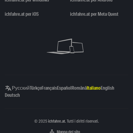
ichfahre.at per iOS
ichfahre.at per Meta Quest
Русский
Türkçe
Français
Español
Română
Italiano
English
Deutsch
Copyright
©
2025
ichfahre.at
. Tutti i diritti riservati.
Mappa del sito