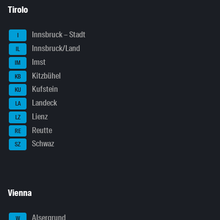
Tirolo
Innsbruck – Stadt
I
Innsbruck/Land
IL
Imst
IM
Kitzbühel
KB
Kufstein
KU
Landeck
LA
Lienz
LZ
Reutte
RE
Schwaz
SZ
Vienna
Alsergrund
W