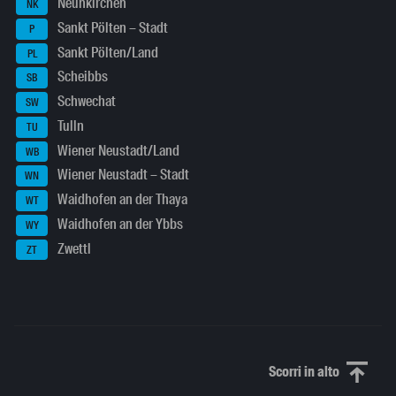
Neunkirchen
NK
Sankt Pölten – Stadt
P
Sankt Pölten/Land
PL
Scheibbs
SB
Schwechat
SW
Tulln
TU
Wiener Neustadt/Land
WB
Wiener Neustadt – Stadt
WN
Waidhofen an der Thaya
WT
Waidhofen an der Ybbs
WY
Zwettl
ZT
Scorri in alto
Scorri in alto