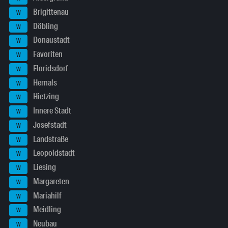
Brigittenau
W
Döbling
W
Donaustadt
W
Favoriten
W
Floridsdorf
W
Hernals
W
Hietzing
W
Innere Stadt
W
Josefstadt
W
Landstraße
W
Leopoldstadt
W
Liesing
W
Margareten
W
Mariahilf
W
Meidling
W
Neubau
W