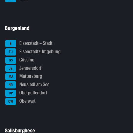
Burgenland
Eisenstadt – Stadt
E
Eisenstadt/Umgebung
EU
Güssing
GS
Jennersdorf
JE
Mattersburg
MA
Neusiedl am See
ND
Oberpullendorf
OP
Oberwart
OW
Salisburghese