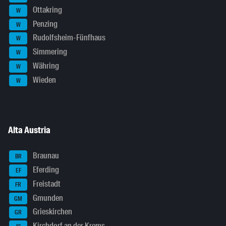
Ottakring
W
Penzing
W
Rudolfsheim-Fünfhaus
W
Simmering
W
Währing
W
Wieden
W
Alta Austria
Braunau
BR
Eferding
EF
Freistadt
FR
Gmunden
GM
Grieskirchen
GR
Kirchdorf an der Krems