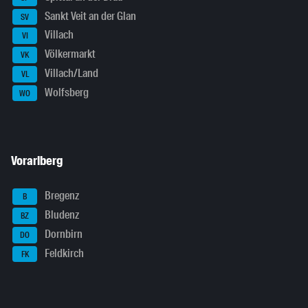
Sankt Veit an der Glan
SV
Villach
VI
Völkermarkt
VK
Villach/Land
VL
Wolfsberg
WO
Vorarlberg
Bregenz
B
Bludenz
BZ
Dornbirn
DO
Feldkirch
FK