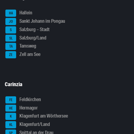
Hallein
HA
Sankt Johann im Pongau
JO
Salzburg – Stadt
S
Salzburg/Land
SL
Tamsweg
TA
Zell am See
ZE
Carinzia
Feldkirchen
FE
Hermagor
HE
Klagenfurt am Wörthersee
K
Klagenfurt/Land
KL
Spittal an der Drau
SP