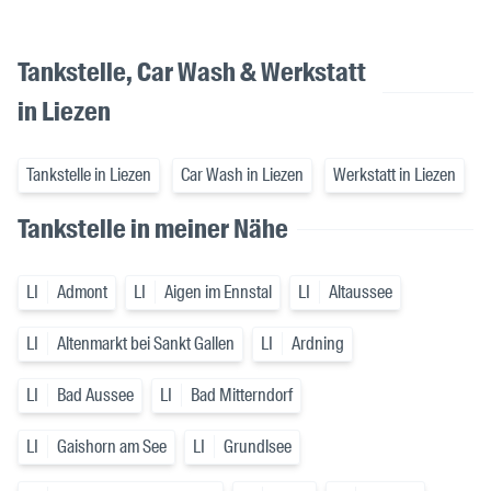
Tankstelle, Car Wash & Werkstatt
in Liezen
Tankstelle in Liezen
Car Wash in Liezen
Werkstatt in Liezen
Tankstelle in meiner Nähe
LI
Admont
LI
Aigen im Ennstal
LI
Altaussee
LI
Altenmarkt bei Sankt Gallen
LI
Ardning
LI
Bad Aussee
LI
Bad Mitterndorf
LI
Gaishorn am See
LI
Grundlsee