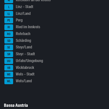
KI
Linz – Stadt
L
Linz/Land
LL
Perg
PE
Ried im Innkreis
RI
Rohrbach
RO
Schärding
SD
Steyr/Land
SE
Steyr – Stadt
SR
Urfahr/Umgebung
UU
Vöcklabruck
VB
Wels – Stadt
WE
Wels/Land
WL
Bassa Austria