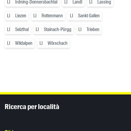
LI
Irdning-Donnersbachtal
LI
Landl
LI
Lassing
LI
Liezen
LI
Rottenmann
LI
Sankt Gallen
LI
Selzthal
LI
Stainach-Pürgg
LI
Trieben
LI
Wildalpen
LI
Wörschach
Inhaltsinformationen
Ricerca per località