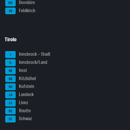
Dornbirn
DO
Feldkirch
FK
Tirolo
Innsbruck – Stadt
I
Innsbruck/Land
IL
Imst
IM
Kitzbühel
KB
Kufstein
KU
Landeck
LA
Lienz
LZ
Reutte
RE
Schwaz
SZ