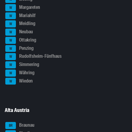
Margareten
W
Mariahilf
W
Meidling
W
Neubau
W
Ottakring
W
Penzing
W
Rudolfsheim-Fünfhaus
W
Simmering
W
Währing
W
Wieden
W
Alta Austria
Braunau
BR