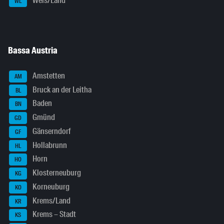
Wels/Land
WL
Bassa Austria
Amstetten
AM
Bruck an der Leitha
BL
Baden
BN
Gmünd
GD
Gänserndorf
GF
Hollabrunn
HL
Horn
HO
Klosterneuburg
KG
Korneuburg
KO
Krems/Land
KR
Krems – Stadt
KS