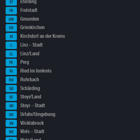
Eferding
EF
Freistadt
FR
Gmunden
GM
Grieskirchen
GR
Kirchdorf an der Krems
KI
Linz – Stadt
L
Linz/Land
LL
Perg
PE
Ried im Innkreis
RI
Rohrbach
RO
Schärding
SD
Steyr/Land
SE
Steyr – Stadt
SR
Urfahr/Umgebung
UU
Vöcklabruck
VB
Wels – Stadt
WE