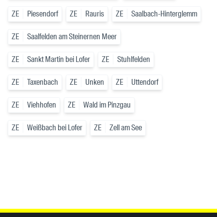
ZE
Piesendorf
ZE
Rauris
ZE
Saalbach-Hinterglemm
ZE
Saalfelden am Steinernen Meer
ZE
Sankt Martin bei Lofer
ZE
Stuhlfelden
ZE
Taxenbach
ZE
Unken
ZE
Uttendorf
ZE
Viehhofen
ZE
Wald im Pinzgau
ZE
Weißbach bei Lofer
ZE
Zell am See