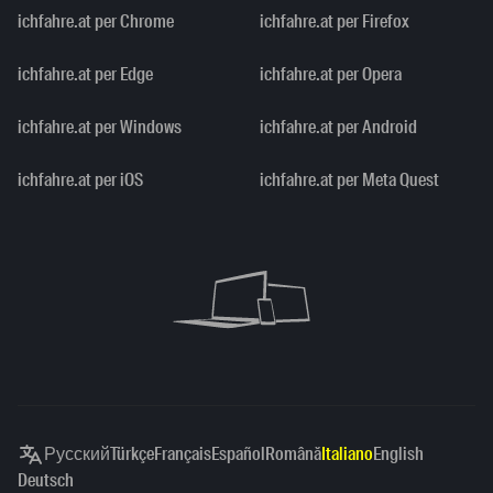
ichfahre.at per Chrome
ichfahre.at per Firefox
ichfahre.at per Edge
ichfahre.at per Opera
ichfahre.at per Windows
ichfahre.at per Android
ichfahre.at per iOS
ichfahre.at per Meta Quest
Русский
Türkçe
Français
Español
Română
Italiano
English
Deutsch