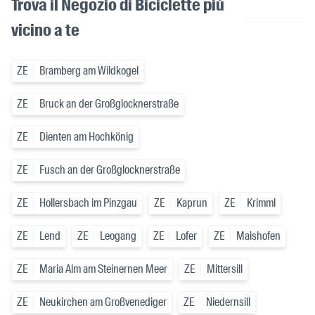
Trova il Negozio di Biciclette più
vicino a te
ZE
Bramberg am Wildkogel
ZE
Bruck an der Großglocknerstraße
ZE
Dienten am Hochkönig
ZE
Fusch an der Großglocknerstraße
ZE
Hollersbach im Pinzgau
ZE
Kaprun
ZE
Krimml
ZE
Lend
ZE
Leogang
ZE
Lofer
ZE
Maishofen
ZE
Maria Alm am Steinernen Meer
ZE
Mittersill
ZE
Neukirchen am Großvenediger
ZE
Niedernsill