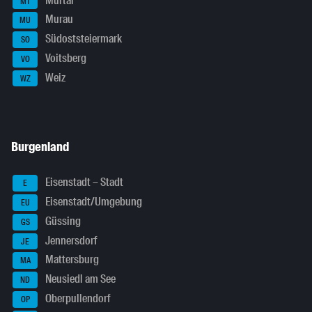
Murtal
MT
Murau
MU
Südoststeiermark
SO
Voitsberg
VO
Weiz
WZ
Burgenland
Eisenstadt – Stadt
E
Eisenstadt/Umgebung
EU
Güssing
GS
Jennersdorf
JE
Mattersburg
MA
Neusiedl am See
ND
Oberpullendorf
OP