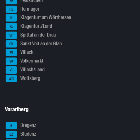
Feldkirchen
FE
Hermagor
HE
Klagenfurt am Wörthersee
K
Klagenfurt/Land
KL
Spittal an der Drau
SP
Sankt Veit an der Glan
SV
Villach
VI
Völkermarkt
VK
Villach/Land
VL
Wolfsberg
WO
Vorarlberg
Bregenz
B
Bludenz
BZ