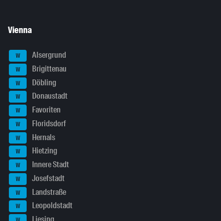
Vienna
Alsergrund
W
Brigittenau
W
Döbling
W
Donaustadt
W
Favoriten
W
Floridsdorf
W
Hernals
W
Hietzing
W
Innere Stadt
W
Josefstadt
W
Landstraße
W
Leopoldstadt
W
Liesing
W