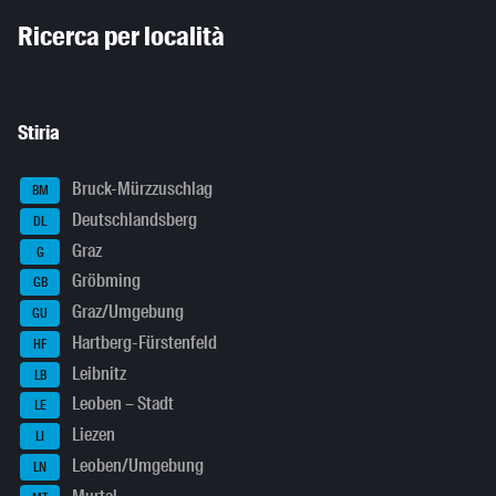
Inhaltsinformationen
Ricerca per località
Stiria
Bruck-Mürzzuschlag
BM
Deutschlandsberg
DL
Graz
G
Gröbming
GB
Graz/Umgebung
GU
Hartberg-Fürstenfeld
HF
Leibnitz
LB
Leoben – Stadt
LE
Liezen
LI
Leoben/Umgebung
LN