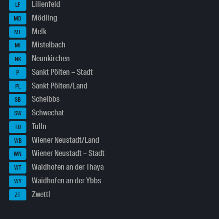
Lilienfeld
LF
Mödling
MD
Melk
ME
Mistelbach
MI
Neunkirchen
NK
Sankt Pölten – Stadt
P
Sankt Pölten/Land
PL
Scheibbs
SB
Schwechat
SW
Tulln
TU
Wiener Neustadt/Land
WB
Wiener Neustadt – Stadt
WN
Waidhofen an der Thaya
WT
Waidhofen an der Ybbs
WY
Zwettl
ZT