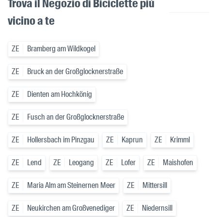
Trova il Negozio di Biciclette più
vicino a te
ZE
Bramberg am Wildkogel
ZE
Bruck an der Großglocknerstraße
ZE
Dienten am Hochkönig
ZE
Fusch an der Großglocknerstraße
ZE
Hollersbach im Pinzgau
ZE
Kaprun
ZE
Krimml
ZE
Lend
ZE
Leogang
ZE
Lofer
ZE
Maishofen
ZE
Maria Alm am Steinernen Meer
ZE
Mittersill
ZE
Neukirchen am Großvenediger
ZE
Niedernsill