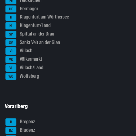
Feldkirchen
FE
Hermagor
HE
Klagenfurt am Wörthersee
K
Klagenfurt/Land
KL
Spittal an der Drau
SP
Sankt Veit an der Glan
SV
Villach
VI
Völkermarkt
VK
Villach/Land
VL
Wolfsberg
WO
Vorarlberg
Bregenz
B
Bludenz
BZ