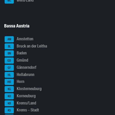
Wels/Land
WL
Bassa Austria
Amstetten
AM
Bruck an der Leitha
BL
Baden
BN
Gmünd
GD
Gänserndorf
GF
Hollabrunn
HL
Horn
HO
Klosterneuburg
KG
Korneuburg
KO
Krems/Land
KR
Krems – Stadt
KS