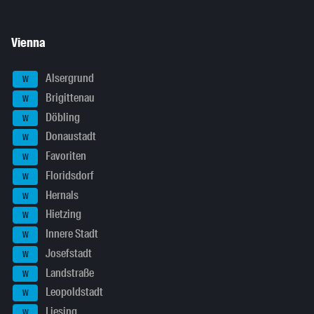
Vienna
Alsergrund
W
Brigittenau
W
Döbling
W
Donaustadt
W
Favoriten
W
Floridsdorf
W
Hernals
W
Hietzing
W
Innere Stadt
W
Josefstadt
W
Landstraße
W
Leopoldstadt
W
Liesing
W