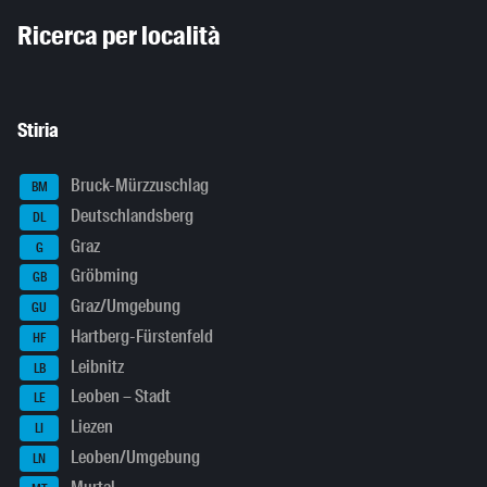
Inhaltsinformationen
Ricerca per località
Stiria
Bruck-Mürzzuschlag
BM
Deutschlandsberg
DL
Graz
G
Gröbming
GB
Graz/Umgebung
GU
Hartberg-Fürstenfeld
HF
Leibnitz
LB
Leoben – Stadt
LE
Liezen
LI
Leoben/Umgebung
LN