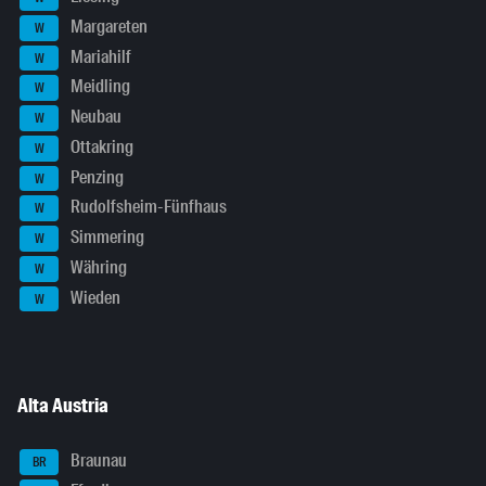
Margareten
W
Mariahilf
W
Meidling
W
Neubau
W
Ottakring
W
Penzing
W
Rudolfsheim-Fünfhaus
W
Simmering
W
Währing
W
Wieden
W
Alta Austria
Braunau
BR