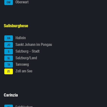
Oberwart
OW
Salisburghese
Hallein
HA
Sankt Johann im Pongau
JO
Salzburg – Stadt
S
Salzburg/Land
SL
Tamsweg
TA
Zell am See
ZE
Carinzia