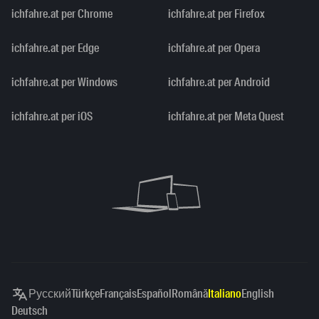
ichfahre.at per Chrome
ichfahre.at per Firefox
ichfahre.at per Edge
ichfahre.at per Opera
ichfahre.at per Windows
ichfahre.at per Android
ichfahre.at per iOS
ichfahre.at per Meta Quest
Русский
Türkçe
Français
Español
Română
Italiano
English
Deutsch