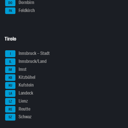
Dornbirn
DO
Feldkirch
FK
Tirolo
Innsbruck – Stadt
I
Innsbruck/Land
IL
Imst
IM
Kitzbühel
KB
Kufstein
KU
Landeck
LA
Lienz
LZ
Reutte
RE
Schwaz
SZ