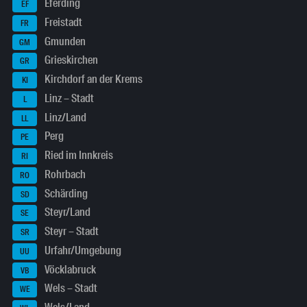
Eferding
EF
Freistadt
FR
Gmunden
GM
Grieskirchen
GR
Kirchdorf an der Krems
KI
Linz – Stadt
L
Linz/Land
LL
Perg
PE
Ried im Innkreis
RI
Rohrbach
RO
Schärding
SD
Steyr/Land
SE
Steyr – Stadt
SR
Urfahr/Umgebung
UU
Vöcklabruck
VB
Wels – Stadt
WE