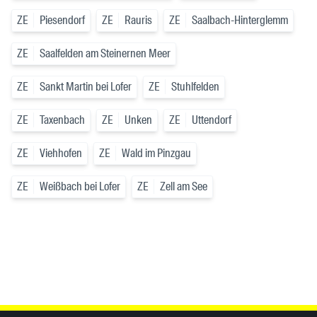
ZE
Piesendorf
ZE
Rauris
ZE
Saalbach-Hinterglemm
ZE
Saalfelden am Steinernen Meer
ZE
Sankt Martin bei Lofer
ZE
Stuhlfelden
ZE
Taxenbach
ZE
Unken
ZE
Uttendorf
ZE
Viehhofen
ZE
Wald im Pinzgau
ZE
Weißbach bei Lofer
ZE
Zell am See