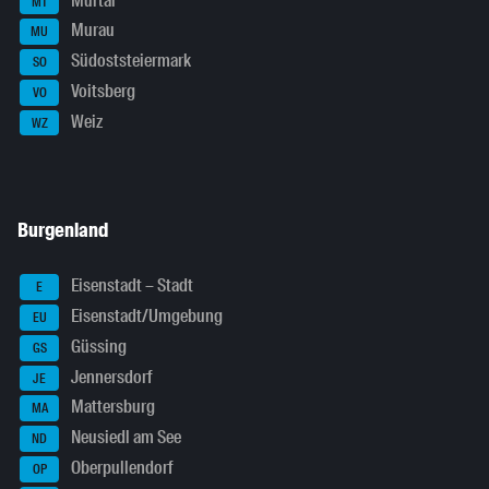
Murtal
MT
Murau
MU
Südoststeiermark
SO
Voitsberg
VO
Weiz
WZ
Burgenland
Eisenstadt – Stadt
E
Eisenstadt/Umgebung
EU
Güssing
GS
Jennersdorf
JE
Mattersburg
MA
Neusiedl am See
ND
Oberpullendorf
OP