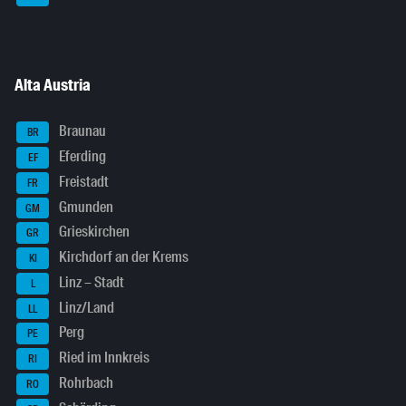
Alta Austria
Braunau
BR
Eferding
EF
Freistadt
FR
Gmunden
GM
Grieskirchen
GR
Kirchdorf an der Krems
KI
Linz – Stadt
L
Linz/Land
LL
Perg
PE
Ried im Innkreis
RI
Rohrbach
RO