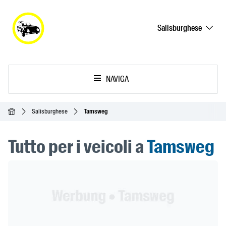
Salisburghese
NAVIGA
Home
Salisburghese
Tamsweg
Tutto per i veicoli a
Tamsweg
Header Banner