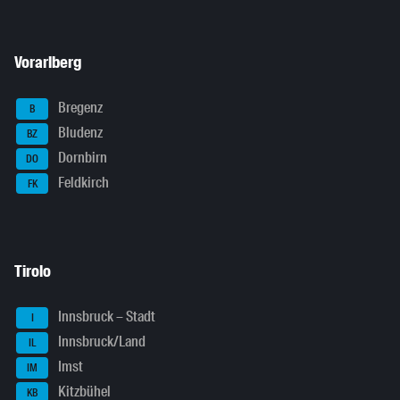
Vorarlberg
Bregenz
B
Bludenz
BZ
Dornbirn
DO
Feldkirch
FK
Tirolo
Innsbruck – Stadt
I
Innsbruck/Land
IL
Imst
IM
Kitzbühel
KB