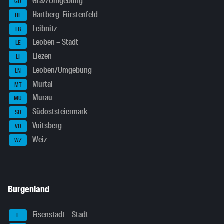
Graz/Umgebung
GU
Hartberg-Fürstenfeld
HF
Leibnitz
LB
Leoben – Stadt
LE
Liezen
LI
Leoben/Umgebung
LN
Murtal
MT
Murau
MU
Südoststeiermark
SO
Voitsberg
VO
Weiz
WZ
Burgenland
Eisenstadt – Stadt
E