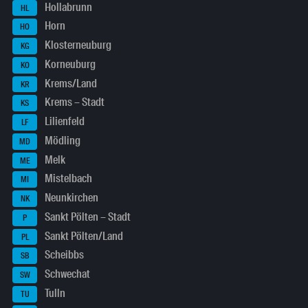
Hollabrunn
HL
Horn
HO
Klosterneuburg
KG
Korneuburg
KO
Krems/Land
KR
Krems – Stadt
KS
Lilienfeld
LF
Mödling
MD
Melk
ME
Mistelbach
MI
Neunkirchen
NK
Sankt Pölten – Stadt
P
Sankt Pölten/Land
PL
Scheibbs
SB
Schwechat
SW
Tulln
TU