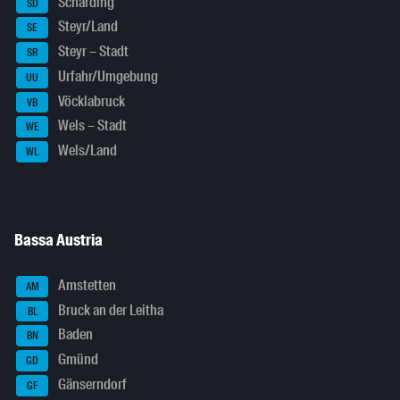
Schärding
SD
Steyr/Land
SE
Steyr – Stadt
SR
Urfahr/Umgebung
UU
Vöcklabruck
VB
Wels – Stadt
WE
Wels/Land
WL
Bassa Austria
Amstetten
AM
Bruck an der Leitha
BL
Baden
BN
Gmünd
GD
Gänserndorf
GF