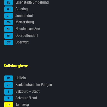
Eisenstadt/Umgebung
EU
Güssing
GS
Jennersdorf
JE
Mattersburg
MA
Neusiedl am See
ND
Oberpullendorf
OP
Oberwart
OW
Salisburghese
Hallein
HA
Sankt Johann im Pongau
JO
Salzburg – Stadt
S
Salzburg/Land
SL
Tamsweg
TA