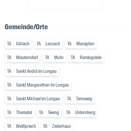
Gemeinde/Orte
TA
Göriach
TA
Lessach
TA
Mariapfarr
TA
Mauterndorf
TA
Muhr
TA
Ramingstein
TA
Sankt Andrä im Lungau
TA
Sankt Margarethen im Lungau
TA
Sankt Michael im Lungau
TA
Tamsweg
TA
Thomatal
TA
Tweng
TA
Unternberg
TA
Weißpriach
TA
Zederhaus