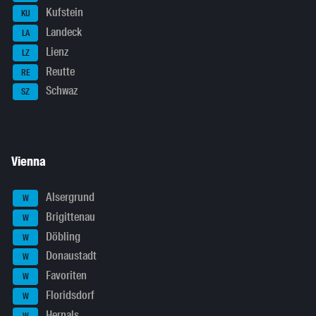
Kufstein
KU
Landeck
LA
Lienz
LZ
Reutte
RE
Schwaz
SZ
Vienna
Alsergrund
W
Brigittenau
W
Döbling
W
Donaustadt
W
Favoriten
W
Floridsdorf
W
Hernals
W