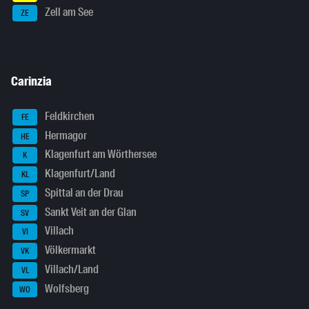
Zell am See
ZE
Carinzia
Feldkirchen
FE
Hermagor
HE
Klagenfurt am Wörthersee
K
Klagenfurt/Land
KL
Spittal an der Drau
SP
Sankt Veit an der Glan
SV
Villach
VI
Völkermarkt
VK
Villach/Land
VL
Wolfsberg
WO