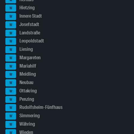
Hietzing
W
Innere Stadt
W
Josefstadt
W
Landstraße
W
Leopoldstadt
W
Liesing
W
Margareten
W
Mariahilf
W
Meidling
W
Neubau
W
Ottakring
W
Penzing
W
Rudolfsheim-Fünfhaus
W
Simmering
W
Währing
W
Wieden
W