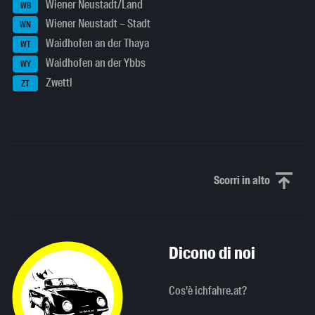
Wiener Neustadt/Land
WB
Wiener Neustadt – Stadt
WN
Waidhofen an der Thaya
WT
Waidhofen an der Ybbs
WY
Zwettl
ZT
Scorri in alto
Scorri in alto
Dicono di noi
Cos'è ichfahre.at?