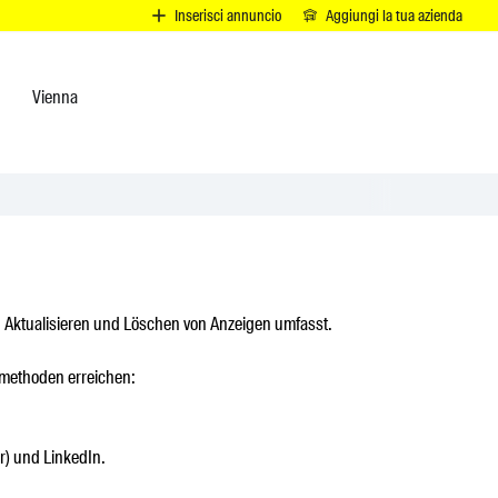
I
Inserisci annuncio
Aggiungi la tua azienda
Vienna
, Aktualisieren und Löschen von Anzeigen umfasst.
tmethoden erreichen:
er) und LinkedIn.