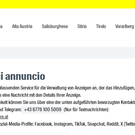
ia
Alta Austria
Salisburghese
Stiria
Tirolo
Vorarlberg
ci annuncio
mfassenden Service für die Verwaltung von Anzeigen an, der das Hinzufügen
s eine Nachricht mit den Details Ihrer Anzeige.
hkeit können Sie uns über eine der unten aufgeführten bevorzugten Kontak
nd Telegram:
+43 6776 100 5009
(Nur für Textnachrichten)
re.at
zial-Media-Profile: Facebook, Instagram, TikTok, Snapchat, Reddit, X (Twitt