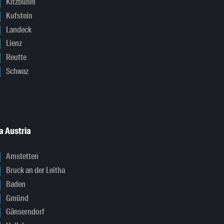
Kitzbühel
Kufstein
Landeck
Lienz
Reutte
Schwaz
a Austria
Amstetten
Bruck an der Leitha
Baden
Gmünd
Gänserndorf