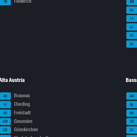
Feldkirch
FK
KB
KU
LA
LZ
RE
SZ
Alta Austria
Bass
Braunau
BR
AM
Eferding
EF
BL
Freistadt
FR
BN
Gmunden
GM
GD
Grieskirchen
GR
GF