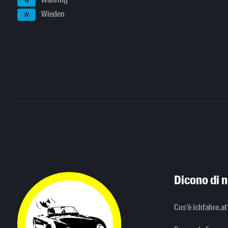
W
Wieden
W
Dicono di n
Cos'è ichfahre.at