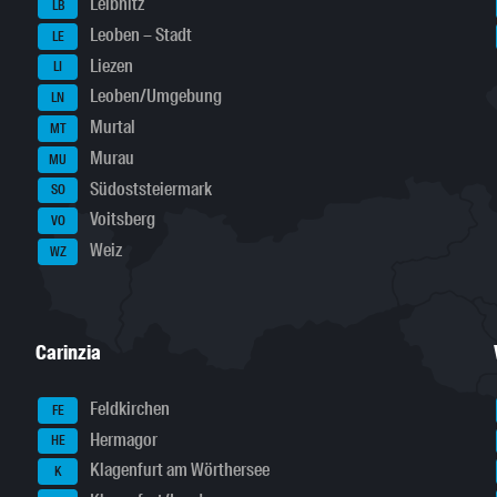
Leibnitz
LB
Leoben – Stadt
LE
Liezen
LI
Leoben/Umgebung
LN
Murtal
MT
Murau
MU
Südoststeiermark
SO
Voitsberg
VO
Weiz
WZ
Carinzia
Feldkirchen
FE
Hermagor
HE
Klagenfurt am Wörthersee
K