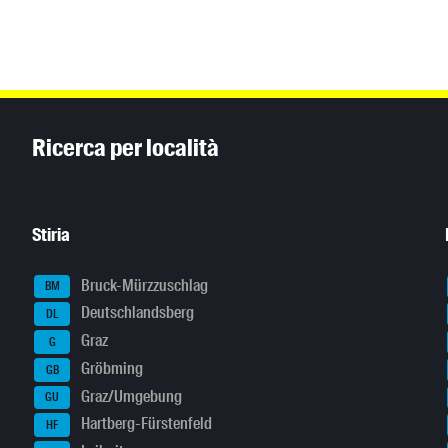
Inhaltsinformationen
Ricerca per località
Stiria
Bruck-Mürzzuschlag
BM
Deutschlandsberg
DL
Graz
G
Gröbming
GB
Graz/Umgebung
GU
Hartberg-Fürstenfeld
HF