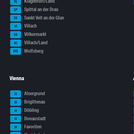
Klagenfurt/Land
KL
Spittal an der Drau
SP
Sankt Veit an der Glan
SV
Villach
VI
Völkermarkt
VK
Villach/Land
VL
Wolfsberg
WO
Vienna
Alsergrund
W
Brigittenau
W
Döbling
W
Donaustadt
W
Favoriten
W