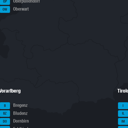
Oberpullendorf
OP
Oberwart
OW
Vorarlberg
Tirol
Bregenz
B
I
Bludenz
BZ
IL
Dornbirn
DO
IM