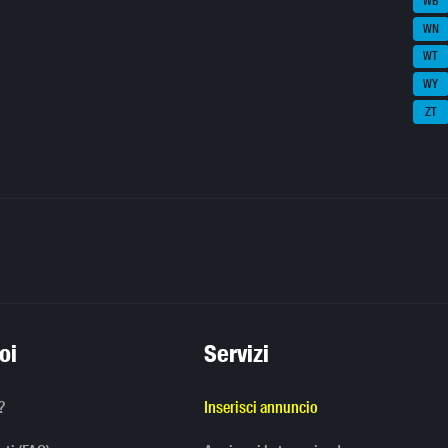
WB
WN
WT
WY
ZT
oi
Servizi
?
Inserisci annuncio