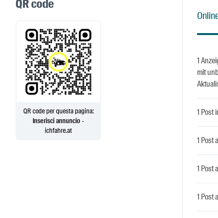
QR code
Online
1 Anzei
mit unb
Aktual
QR code per questa pagina:
1 Post
Inserisci annuncio
-
ichfahre.at
1 Post
1 Post 
1 Post