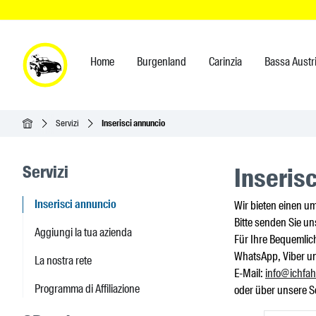
Home
Burgenland
Carinzia
Bassa Austr
Home
Servizi
Inserisci annuncio
Seitenleisten-Navigation
Servizi
Inseris
Inserisci annuncio
Wir bieten einen u
Bitte senden Sie un
Aggiungi la tua azienda
Für Ihre Bequemlic
WhatsApp, Viber u
La nostra rete
E-Mail:
info@ichfah
Programma di Affiliazione
oder über unsere So