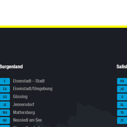
Burgenland
Sali
Eisenstadt – Stadt
E
HA
Eisenstadt/Umgebung
EU
JO
Güssing
GS
S
Jennersdorf
JE
SL
Mattersburg
MA
TA
Neusiedl am See
ND
ZE