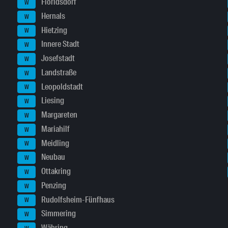
Floridsdorf
W
Hernals
W
Hietzing
W
Innere Stadt
W
Josefstadt
W
Landstraße
W
Leopoldstadt
W
Liesing
W
Margareten
W
Mariahilf
W
Meidling
W
Neubau
W
Ottakring
W
Penzing
W
Rudolfsheim-Fünfhaus
W
Simmering
W
Währing