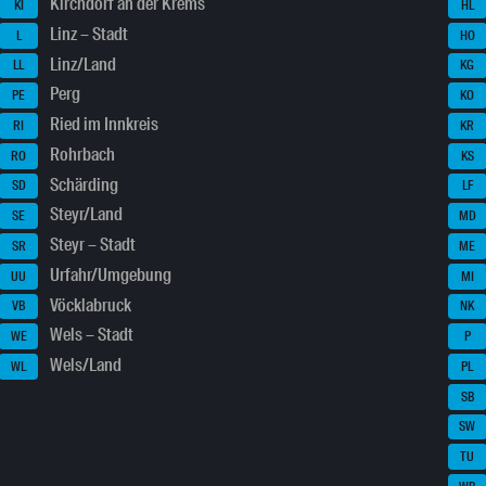
Kirchdorf an der Krems
KI
HL
Linz – Stadt
L
HO
Linz/Land
LL
KG
Perg
PE
KO
Ried im Innkreis
RI
KR
Rohrbach
RO
KS
Schärding
SD
LF
Steyr/Land
SE
MD
Steyr – Stadt
SR
ME
Urfahr/Umgebung
UU
MI
Vöcklabruck
VB
NK
Wels – Stadt
WE
P
Wels/Land
WL
PL
SB
SW
TU