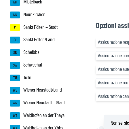
Mistelbach
MI
Neunkirchen
NK
Opzioni assi
Sankt Pölten – Stadt
P
Sankt Pölten/Land
PL
Assicurazione respo
Scheibbs
SB
Assicurazione com
Schwechat
SW
Assicurazione auto
Tulln
TU
Assicurazione roul
Wiener Neustadt/Land
WB
Assicurazione cam
Wiener Neustadt – Stadt
WN
Waidhofen an der Thaya
WT
Non sei sic
Waidhofen an der Ybbs
WY