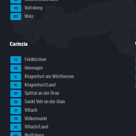
Voitsberg
VO
Weiz
WZ
Carinzia
Feldkirchen
FE
Hermagor
HE
Klagenfurt am Wörthersee
K
Klagenfurt/Land
KL
Spittal an der Drau
SP
Sankt Veit an der Glan
SV
Villach
VI
Völkermarkt
VK
Villach/Land
VL
Wolfsberg
WO