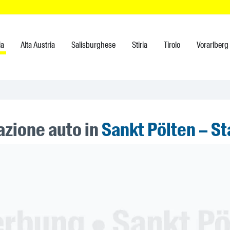
ia
Alta Austria
Salisburghese
Stiria
Tirolo
Vorarlberg
azione auto in
Sankt Pölten – St
ner