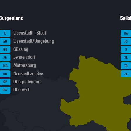
Burgenland
Sali
Eisenstadt – Stadt
E
HA
Eisenstadt/Umgebung
EU
JO
Güssing
GS
S
Jennersdorf
JE
SL
Mattersburg
MA
TA
Neusiedl am See
ND
ZE
Oberpullendorf
OP
Oberwart
OW