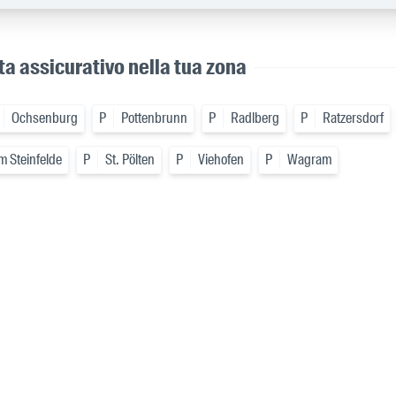
ta assicurativo nella tua zona
Ochsenburg
P
Pottenbrunn
P
Radlberg
P
Ratzersdorf
m Steinfelde
P
St. Pölten
P
Viehofen
P
Wagram