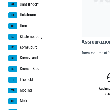
Gänserndorf
GF
Hollabrunn
HL
Horn
HO
Klosterneuburg
KG
Assicurazion
Korneuburg
KO
Trovate ottime offe
Krems/Land
KR
Krems – Stadt
KS
Lilienfeld
LF
Aggiung
Mödling
MD
ass
Melk
ME