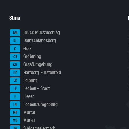
Stiria
Bruck-Mürzzuschlag
BM
Deutschlandsberg
DL
Graz
G
Gröbming
GB
Graz/Umgebung
GU
Hartberg-Fürstenfeld
HF
Leibnitz
LB
Leoben – Stadt
LE
Liezen
LI
Leoben/Umgebung
LN
Murtal
MT
Murau
MU
Südoststeiermark
SO