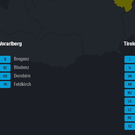
Vorarlberg
Tirol
Bregenz
B
I
Bludenz
BZ
IL
Dornbirn
DO
IM
Feldkirch
FK
KB
KU
LA
LZ
RE
SZ