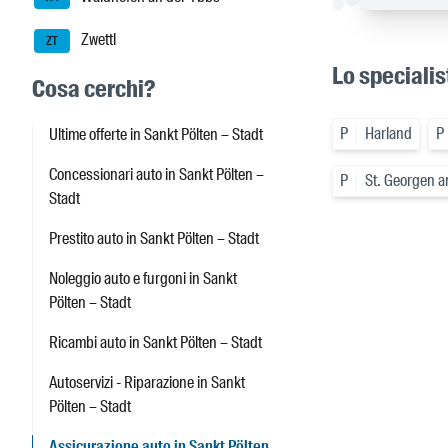
Zwettl
ZT
Lo specialis
Cosa cerchi?
P
Harland
P
Ultime offerte in Sankt Pölten – Stadt
Concessionari auto in Sankt Pölten –
P
St. Georgen a
Stadt
Prestito auto in Sankt Pölten – Stadt
Noleggio auto e furgoni in Sankt
Pölten – Stadt
Ricambi auto in Sankt Pölten – Stadt
Autoservizi - Riparazione in Sankt
Pölten – Stadt
Assicurazione auto in Sankt Pölten