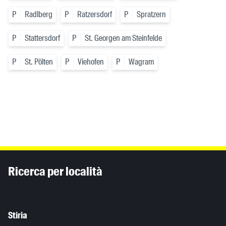
P
Radlberg
P
Ratzersdorf
P
Spratzern
P
Stattersdorf
P
St. Georgen am Steinfelde
P
St. Pölten
P
Viehofen
P
Wagram
Inhaltsinformationen
Ricerca per località
Stiria