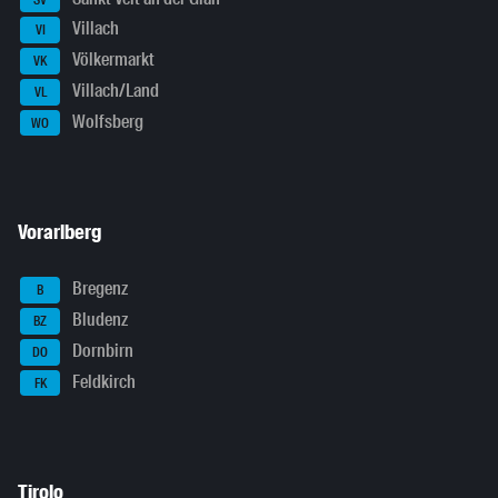
Villach
VI
Völkermarkt
VK
Villach/Land
VL
Wolfsberg
WO
Vorarlberg
Bregenz
B
Bludenz
BZ
Dornbirn
DO
Feldkirch
FK
Tirolo