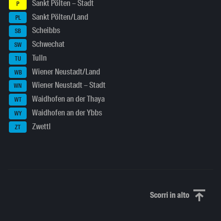
Sankt Pölten – Stadt
P
Sankt Pölten/Land
PL
Scheibbs
SB
Schwechat
SW
Tulln
TU
Wiener Neustadt/Land
WB
Wiener Neustadt – Stadt
WN
Waidhofen an der Thaya
WT
Waidhofen an der Ybbs
WY
Zwettl
ZT
Scorri in alto
Scorri in alto