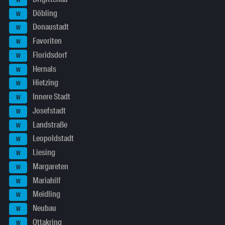
Döbling
W
Donaustadt
W
Favoriten
W
Floridsdorf
W
Hernals
W
Hietzing
W
Innere Stadt
W
Josefstadt
W
Landstraße
W
Leopoldstadt
W
Liesing
W
Margareten
W
Mariahilf
W
Meidling
W
Neubau
W
Ottakring
W