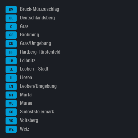
Bruck-Mürzzuschlag
BM
Deutschlandsberg
DL
Graz
G
Gröbming
GB
Graz/Umgebung
GU
Hartberg-Fürstenfeld
HF
Leibnitz
LB
Leoben – Stadt
LE
Liezen
LI
Leoben/Umgebung
LN
Murtal
MT
Murau
MU
Südoststeiermark
SO
Voitsberg
VO
Weiz
WZ