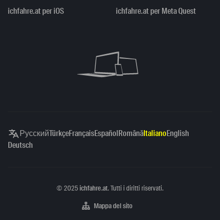
ichfahre.at per iOS
ichfahre.at per Meta Quest
Русский
Türkçe
Français
Español
Română
Italiano
English
Deutsch
Copyright
©
2025
ichfahre.at
. Tutti i diritti riservati.
Mappa del sito