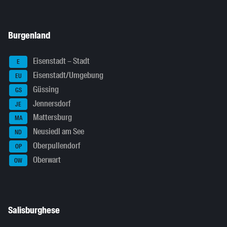
Burgenland
Eisenstadt – Stadt
E
Eisenstadt/Umgebung
EU
Güssing
GS
Jennersdorf
JE
Mattersburg
MA
Neusiedl am See
ND
Oberpullendorf
OP
Oberwart
OW
Salisburghese