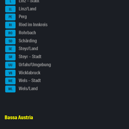
Linz – Stadt
L
Linz/Land
LL
Perg
PE
Ried im Innkreis
RI
Rohrbach
RO
Schärding
SD
Steyr/Land
SE
Steyr – Stadt
SR
Urfahr/Umgebung
UU
Vöcklabruck
VB
Wels – Stadt
WE
Wels/Land
WL
Bassa Austria