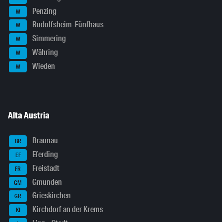
Penzing
W
Rudolfsheim-Fünfhaus
W
Simmering
W
Währing
W
Wieden
W
Alta Austria
Braunau
BR
Eferding
EF
Freistadt
FR
Gmunden
GM
Grieskirchen
GR
Kirchdorf an der Krems
KI