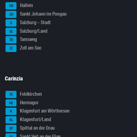
Hallein
HA
Sankt Johann im Pongau
JO
Salzburg – Stadt
S
Salzburg/Land
SL
Tamsweg
TA
Zell am See
ZE
Carinzia
Feldkirchen
FE
Hermagor
HE
Klagenfurt am Wörthersee
K
Klagenfurt/Land
KL
Spittal an der Drau
SP
Sankt Veit an der Glan
SV