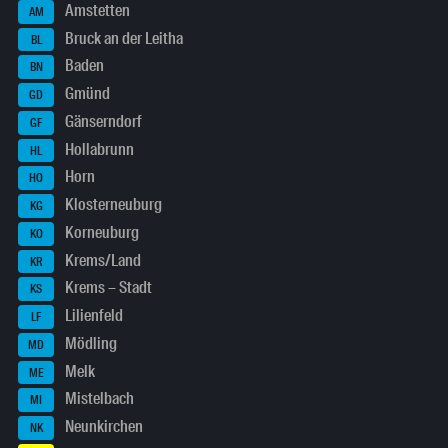
Amstetten
AM
Bruck an der Leitha
BL
Baden
BN
Gmünd
GD
Gänserndorf
GF
Hollabrunn
HL
Horn
HO
Klosterneuburg
KG
Korneuburg
KO
Krems/Land
KR
Krems – Stadt
KS
Lilienfeld
LF
Mödling
MD
Melk
ME
Mistelbach
MI
Neunkirchen
NK