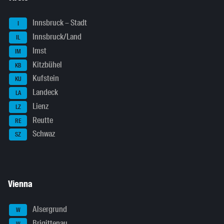
Innsbruck – Stadt
I
Innsbruck/Land
IL
Imst
IM
Kitzbühel
KB
Kufstein
KU
Landeck
LA
Lienz
LZ
Reutte
RE
Schwaz
SZ
Vienna
Alsergrund
W
Brigittenau
W