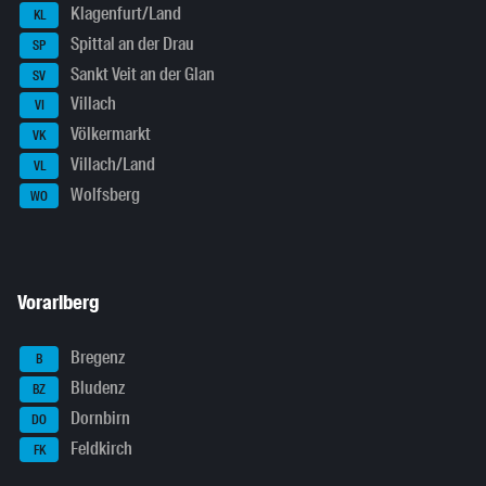
Klagenfurt/Land
KL
Spittal an der Drau
SP
Sankt Veit an der Glan
SV
Villach
VI
Völkermarkt
VK
Villach/Land
VL
Wolfsberg
WO
Vorarlberg
Bregenz
B
Bludenz
BZ
Dornbirn
DO
Feldkirch
FK