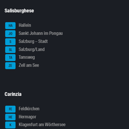
Salisburghese
Hallein
HA
Sankt Johann im Pongau
JO
Salzburg – Stadt
S
Salzburg/Land
SL
Tamsweg
TA
Zell am See
ZE
Carinzia
Feldkirchen
FE
Hermagor
HE
Klagenfurt am Wörthersee
K