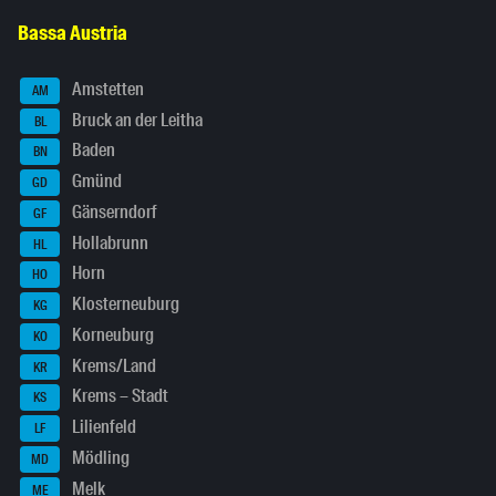
Bassa Austria
Amstetten
AM
Bruck an der Leitha
BL
Baden
BN
Gmünd
GD
Gänserndorf
GF
Hollabrunn
HL
Horn
HO
Klosterneuburg
KG
Korneuburg
KO
Krems/Land
KR
Krems – Stadt
KS
Lilienfeld
LF
Mödling
MD
Melk
ME