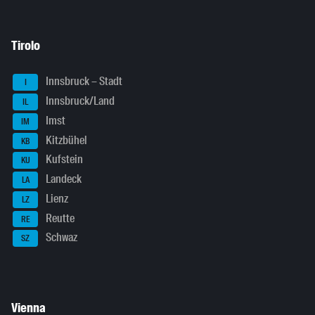
Tirolo
Innsbruck – Stadt
I
Innsbruck/Land
IL
Imst
IM
Kitzbühel
KB
Kufstein
KU
Landeck
LA
Lienz
LZ
Reutte
RE
Schwaz
SZ
Vienna