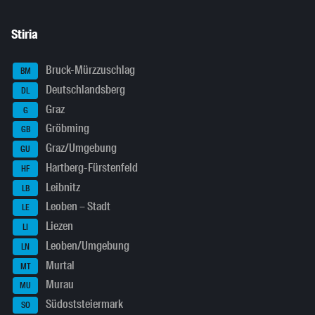
Stiria
Bruck-Mürzzuschlag
BM
Deutschlandsberg
DL
Graz
G
Gröbming
GB
Graz/Umgebung
GU
Hartberg-Fürstenfeld
HF
Leibnitz
LB
Leoben – Stadt
LE
Liezen
LI
Leoben/Umgebung
LN
Murtal
MT
Murau
MU
Südoststeiermark
SO