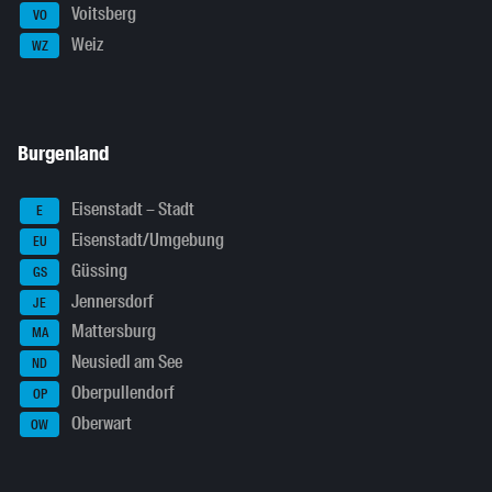
Voitsberg
VO
Weiz
WZ
Burgenland
Eisenstadt – Stadt
E
Eisenstadt/Umgebung
EU
Güssing
GS
Jennersdorf
JE
Mattersburg
MA
Neusiedl am See
ND
Oberpullendorf
OP
Oberwart
OW