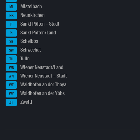
Mistelbach
MI
Neunkirchen
NK
Sankt Pölten – Stadt
P
Sankt Pölten/Land
PL
Scheibbs
SB
Schwechat
SW
Tulln
TU
Wiener Neustadt/Land
WB
Wiener Neustadt – Stadt
WN
Waidhofen an der Thaya
WT
Waidhofen an der Ybbs
WY
Zwettl
ZT