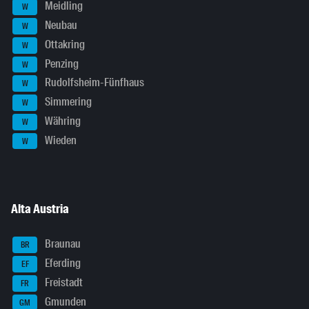
Meidling
W
Neubau
W
Ottakring
W
Penzing
W
Rudolfsheim-Fünfhaus
W
Simmering
W
Währing
W
Wieden
W
Alta Austria
Braunau
BR
Eferding
EF
Freistadt
FR
Gmunden
GM