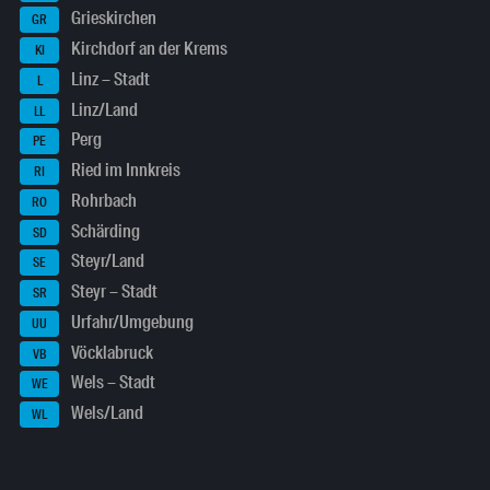
Grieskirchen
GR
Kirchdorf an der Krems
KI
Linz – Stadt
L
Linz/Land
LL
Perg
PE
Ried im Innkreis
RI
Rohrbach
RO
Schärding
SD
Steyr/Land
SE
Steyr – Stadt
SR
Urfahr/Umgebung
UU
Vöcklabruck
VB
Wels – Stadt
WE
Wels/Land
WL