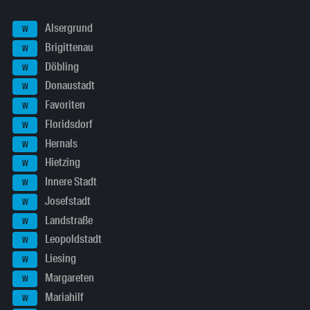
Alsergrund
W
Brigittenau
W
Döbling
W
Donaustadt
W
Favoriten
W
Floridsdorf
W
Hernals
W
Hietzing
W
Innere Stadt
W
Josefstadt
W
Landstraße
W
Leopoldstadt
W
Liesing
W
Margareten
W
Mariahilf
W