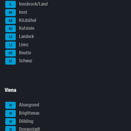
Innsbruck/Land
IL
Imst
IM
Kitzbühel
KB
Kufstein
KU
Landeck
LA
Lienz
LZ
Reutte
RE
Schwaz
SZ
Viena
Alsergrund
W
Brigittenau
W
Döbling
W
Donaustadt
W