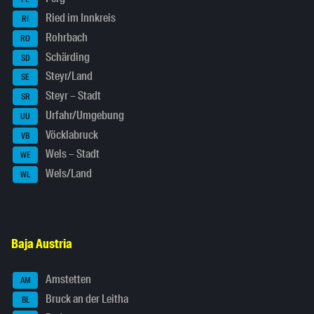
Ried im Innkreis
RI
Rohrbach
RO
Schärding
SD
Steyr/Land
SE
Steyr – Stadt
SR
Urfahr/Umgebung
UU
Vöcklabruck
VB
Wels – Stadt
WE
Wels/Land
WL
Baja Austria
Amstetten
AM
Bruck an der Leitha
BL