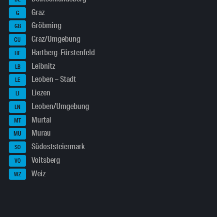
Graz
G
Gröbming
GB
Graz/Umgebung
GU
Hartberg-Fürstenfeld
HF
Leibnitz
LB
Leoben – Stadt
LE
Liezen
LI
Leoben/Umgebung
LN
Murtal
MT
Murau
MU
Südoststeiermark
SO
Voitsberg
VO
Weiz
WZ