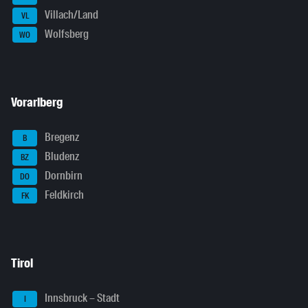
Villach/Land
VL
Wolfsberg
WO
Vorarlberg
Bregenz
B
Bludenz
BZ
Dornbirn
DO
Feldkirch
FK
Tirol
Innsbruck – Stadt
I