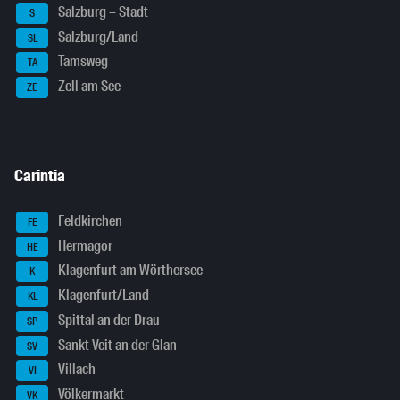
Salzburg – Stadt
S
Salzburg/Land
SL
Tamsweg
TA
Zell am See
ZE
Carintia
Feldkirchen
FE
Hermagor
HE
Klagenfurt am Wörthersee
K
Klagenfurt/Land
KL
Spittal an der Drau
SP
Sankt Veit an der Glan
SV
Villach
VI
Völkermarkt
VK