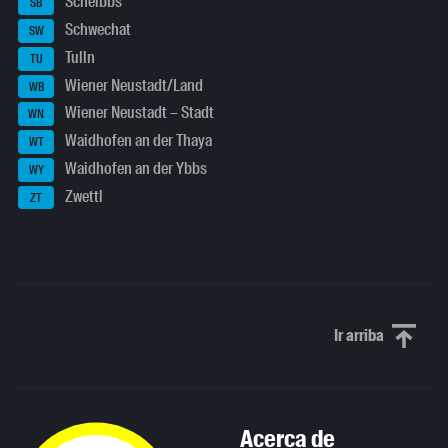
Scheibbs
SB
Schwechat
SW
Tulln
TU
Wiener Neustadt/Land
WB
Wiener Neustadt – Stadt
WN
Waidhofen an der Thaya
WT
Waidhofen an der Ybbs
WY
Zwettl
ZT
Ir arriba
Scroll to th
Acerca de