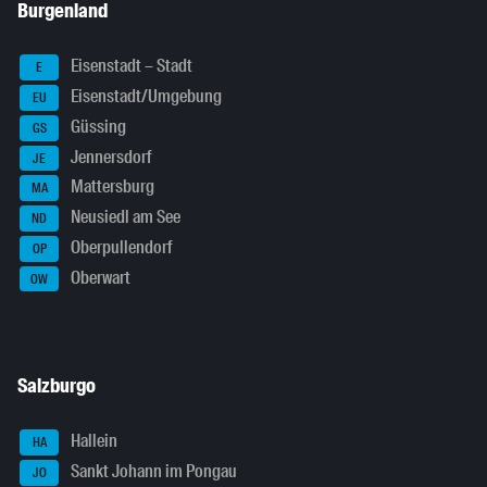
Burgenland
Eisenstadt – Stadt
E
Eisenstadt/Umgebung
EU
Güssing
GS
Jennersdorf
JE
Mattersburg
MA
Neusiedl am See
ND
Oberpullendorf
OP
Oberwart
OW
Salzburgo
Hallein
HA
Sankt Johann im Pongau
JO