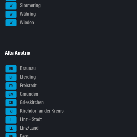
Simmering
W
Währing
W
Wieden
W
Alta Austria
Braunau
BR
Eferding
EF
Freistadt
FR
Gmunden
GM
Grieskirchen
GR
Kirchdorf an der Krems
KI
Linz – Stadt
L
Linz/Land
LL
Perg
PE