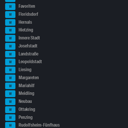
Favoriten
W
Floridsdorf
W
Hernals
W
Hietzing
W
Innere Stadt
W
Josefstadt
W
Landstraße
W
Leopoldstadt
W
Liesing
W
Margareten
W
Mariahilf
W
Meidling
W
Neubau
W
Ottakring
W
Penzing
W
Rudolfsheim-Fünfhaus
W