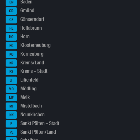
Baden
BN
Gmünd
GD
Gänserndorf
GF
Hollabrunn
HL
Horn
HO
Klosterneuburg
KG
Korneuburg
KO
Krems/Land
KR
Krems – Stadt
KS
Lilienfeld
LF
Mödling
MD
Melk
ME
Mistelbach
MI
Neunkirchen
NK
Sankt Pölten – Stadt
P
Sankt Pölten/Land
PL