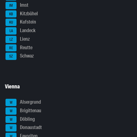
Imst
IM
Kitzbühel
KB
Kufstein
KU
Landeck
LA
Lienz
LZ
Reutte
RE
Schwaz
SZ
Vienna
Alsergrund
W
Brigittenau
W
Döbling
W
Donaustadt
W
Favoriten
W