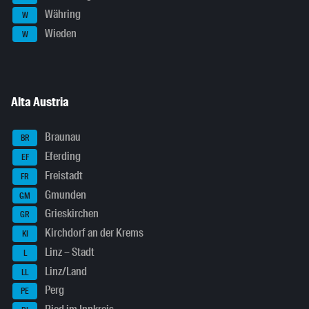
Währing
W
Wieden
W
Alta Austria
Braunau
BR
Eferding
EF
Freistadt
FR
Gmunden
GM
Grieskirchen
GR
Kirchdorf an der Krems
KI
Linz – Stadt
L
Linz/Land
LL
Perg
PE