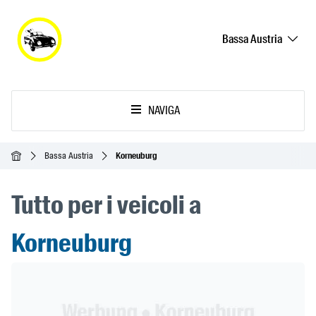
Bassa Austria
NAVIGA
Home
Bassa Austria
Korneuburg
Tutto per i veicoli a
Korneuburg
Header Banner