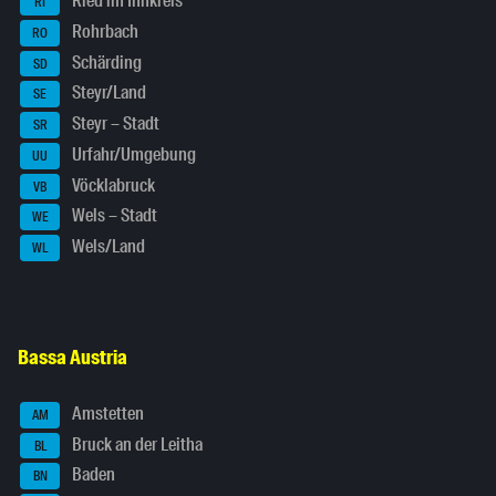
Ried im Innkreis
RI
Rohrbach
RO
Schärding
SD
Steyr/Land
SE
Steyr – Stadt
SR
Urfahr/Umgebung
UU
Vöcklabruck
VB
Wels – Stadt
WE
Wels/Land
WL
Bassa Austria
Amstetten
AM
Bruck an der Leitha
BL
Baden
BN