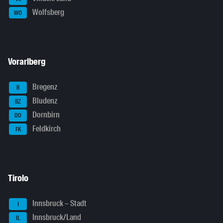
Wolfsberg
WO
Vorarlberg
Bregenz
B
Bludenz
BZ
Dornbirn
DO
Feldkirch
FK
Tirolo
Innsbruck – Stadt
I
Innsbruck/Land
IL