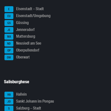
Eisenstadt – Stadt
E
Eisenstadt/Umgebung
EU
Güssing
GS
Jennersdorf
JE
Mattersburg
MA
Neusiedl am See
ND
Oberpullendorf
OP
Oberwart
OW
Salisburghese
Hallein
HA
Sankt Johann im Pongau
JO
Salzburg – Stadt
S