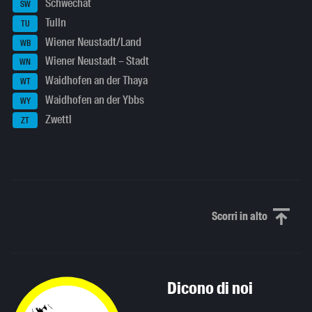
Schwechat
SW
Tulln
TU
Wiener Neustadt/Land
WB
Wiener Neustadt – Stadt
WN
Waidhofen an der Thaya
WT
Waidhofen an der Ybbs
WY
Zwettl
ZT
Scorri in alto
Scorri in alto
Dicono di noi