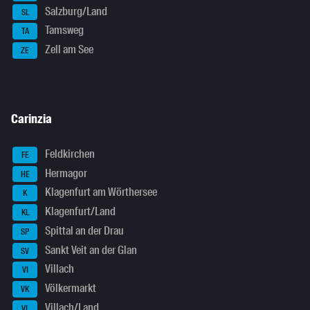
Salzburg/Land
SL
Tamsweg
TA
Zell am See
ZE
Carinzia
Feldkirchen
FE
Hermagor
HE
Klagenfurt am Wörthersee
K
Klagenfurt/Land
KL
Spittal an der Drau
SP
Sankt Veit an der Glan
SV
Villach
VI
Völkermarkt
VK
Villach/Land
VL