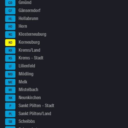
Gmünd
GD
Gänserndorf
GF
Hollabrunn
HL
Horn
HO
Klosterneuburg
KG
Korneuburg
KO
Krems/Land
KR
Krems – Stadt
KS
Lilienfeld
LF
Mödling
MD
Melk
ME
Mistelbach
MI
Neunkirchen
NK
Sankt Pölten – Stadt
P
Sankt Pölten/Land
PL
Scheibbs
SB