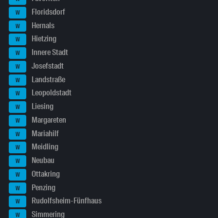
Floridsdorf
W
Hernals
W
Hietzing
W
Innere Stadt
W
Josefstadt
W
Landstraße
W
Leopoldstadt
W
Liesing
W
Margareten
W
Mariahilf
W
Meidling
W
Neubau
W
Ottakring
W
Penzing
W
Rudolfsheim-Fünfhaus
W
Simmering
W