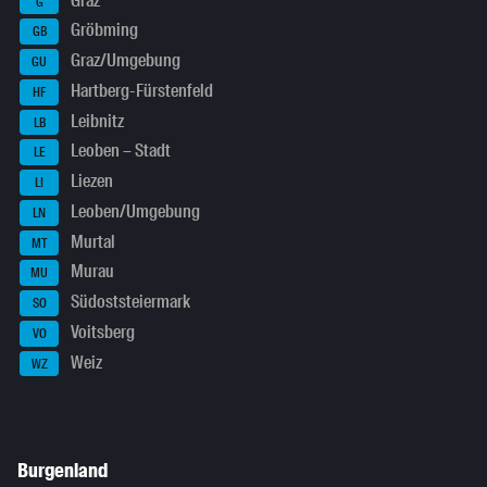
Graz
G
Gröbming
GB
Graz/Umgebung
GU
Hartberg-Fürstenfeld
HF
Leibnitz
LB
Leoben – Stadt
LE
Liezen
LI
Leoben/Umgebung
LN
Murtal
MT
Murau
MU
Südoststeiermark
SO
Voitsberg
VO
Weiz
WZ
Burgenland