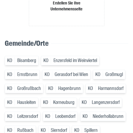
Erstellen Sie Ihre
Unternehmensseite
Gemeinde/Orte
KO
Bisamberg
KO
Enzersfeld im Weinviertel
KO
Ernstbrunn
KO
Gerasdorf bei Wien
KO
Großmugl
KO
Großrußbach
KO
Hagenbrunn
KO
Harmannsdorf
KO
Hausleiten
KO
Korneuburg
KO
Langenzersdorf
KO
Leitzersdorf
KO
Leobendorf
KO
Niederhollabrunn
KO
Rußbach
KO
Sierndorf
KO
Spillern