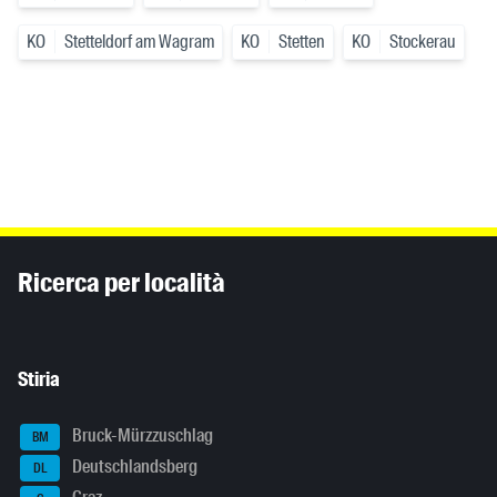
KO
Stetteldorf am Wagram
KO
Stetten
KO
Stockerau
Inhaltsinformationen
Ricerca per località
Stiria
Bruck-Mürzzuschlag
BM
Deutschlandsberg
DL