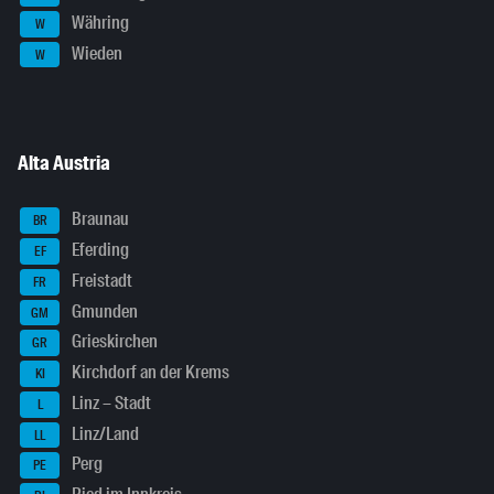
Währing
W
Wieden
W
Alta Austria
Braunau
BR
Eferding
EF
Freistadt
FR
Gmunden
GM
Grieskirchen
GR
Kirchdorf an der Krems
KI
Linz – Stadt
L
Linz/Land
LL
Perg
PE