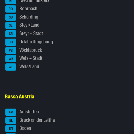
Ried im Innkreis
RI
Rohrbach
RO
Schärding
SD
Steyr/Land
SE
Steyr – Stadt
SR
Urfahr/Umgebung
UU
Vöcklabruck
VB
Wels – Stadt
WE
Wels/Land
WL
Bassa Austria
Amstetten
AM
Bruck an der Leitha
BL
Baden
BN