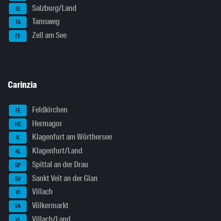
Salzburg/Land
SL
Tamsweg
TA
Zell am See
ZE
Carinzia
Feldkirchen
FE
Hermagor
HE
Klagenfurt am Wörthersee
K
Klagenfurt/Land
KL
Spittal an der Drau
SP
Sankt Veit an der Glan
SV
Villach
VI
Völkermarkt
VK
Villach/Land
VL