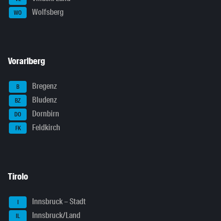
Wolfsberg
WO
Vorarlberg
Bregenz
B
Bludenz
BZ
Dornbirn
DO
Feldkirch
FK
Tirolo
Innsbruck – Stadt
I
Innsbruck/Land
IL