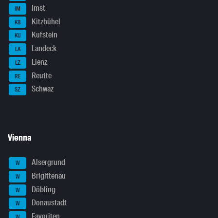
Imst
IM
Kitzbühel
KB
Kufstein
KU
Landeck
LA
Lienz
LZ
Reutte
RE
Schwaz
SZ
Vienna
Alsergrund
W
Brigittenau
W
Döbling
W
Donaustadt
W
Favoriten
W