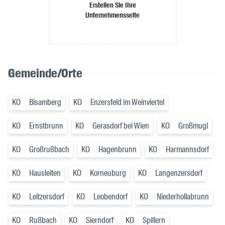
Erstellen Sie Ihre
Unternehmensseite
Gemeinde/Orte
KO
Bisamberg
KO
Enzersfeld im Weinviertel
KO
Ernstbrunn
KO
Gerasdorf bei Wien
KO
Großmugl
KO
Großrußbach
KO
Hagenbrunn
KO
Harmannsdorf
KO
Hausleiten
KO
Korneuburg
KO
Langenzersdorf
KO
Leitzersdorf
KO
Leobendorf
KO
Niederhollabrunn
KO
Rußbach
KO
Sierndorf
KO
Spillern