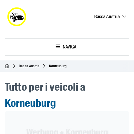
Bassa Austria
NAVIGA
Home
Bassa Austria
Korneuburg
Tutto per i veicoli a
Korneuburg
Header Banner