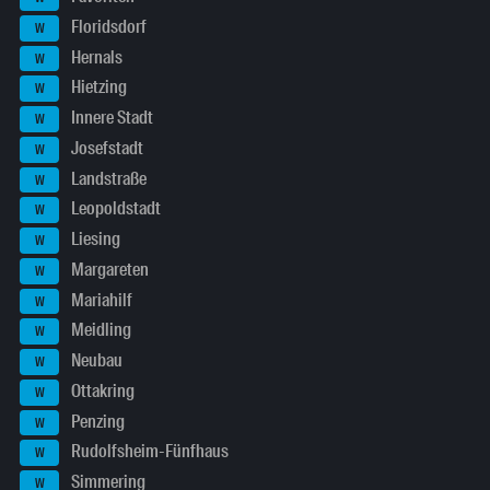
Floridsdorf
W
Hernals
W
Hietzing
W
Innere Stadt
W
Josefstadt
W
Landstraße
W
Leopoldstadt
W
Liesing
W
Margareten
W
Mariahilf
W
Meidling
W
Neubau
W
Ottakring
W
Penzing
W
Rudolfsheim-Fünfhaus
W
Simmering
W