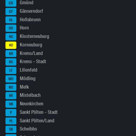
Gmünd
GD
Gänserndorf
GF
Hollabrunn
HL
Horn
HO
Klosterneuburg
KG
Korneuburg
KO
Krems/Land
KR
Krems – Stadt
KS
Lilienfeld
LF
Mödling
MD
Melk
ME
Mistelbach
MI
Neunkirchen
NK
Sankt Pölten – Stadt
P
Sankt Pölten/Land
PL
Scheibbs
SB