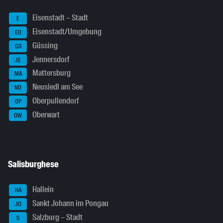
Eisenstadt – Stadt
E
Eisenstadt/Umgebung
EU
Güssing
GS
Jennersdorf
JE
Mattersburg
MA
Neusiedl am See
ND
Oberpullendorf
OP
Oberwart
OW
Salisburghese
Hallein
HA
Sankt Johann im Pongau
JO
Salzburg – Stadt
S