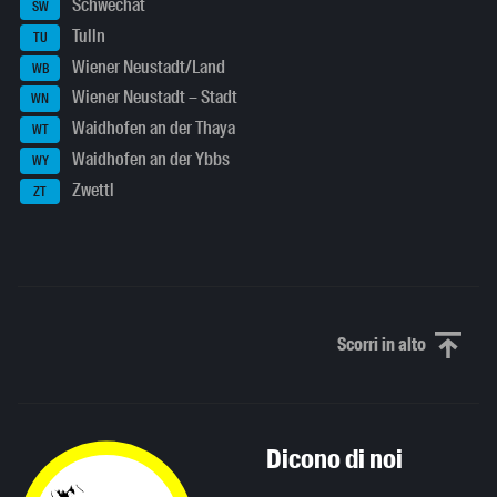
Schwechat
SW
Tulln
TU
Wiener Neustadt/Land
WB
Wiener Neustadt – Stadt
WN
Waidhofen an der Thaya
WT
Waidhofen an der Ybbs
WY
Zwettl
ZT
Scorri in alto
Scorri in alto
Dicono di noi