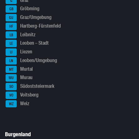
Graz
G
Gröbming
GB
Graz/Umgebung
GU
Hartberg-Fürstenfeld
HF
Leibnitz
LB
Leoben – Stadt
LE
Liezen
LI
Leoben/Umgebung
LN
Murtal
MT
Murau
MU
Südoststeiermark
SO
Voitsberg
VO
Weiz
WZ
Burgenland