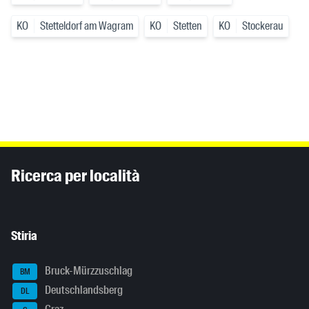
KO
Stetteldorf am Wagram
KO
Stetten
KO
Stockerau
Inhaltsinformationen
Ricerca per località
Stiria
Bruck-Mürzzuschlag
BM
Deutschlandsberg
DL