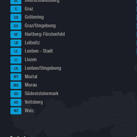
Deutschlandsberg
DL
Graz
G
Gröbming
GB
Graz/Umgebung
GU
Hartberg-Fürstenfeld
HF
Leibnitz
LB
Leoben – Stadt
LE
Liezen
LI
Leoben/Umgebung
LN
Murtal
MT
Murau
MU
Südoststeiermark
SO
Voitsberg
VO
Weiz
WZ