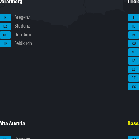
Vorarlberg
Tirol
Bregenz
B
I
Bludenz
BZ
IL
Dornbirn
DO
IM
Feldkirch
FK
KB
KU
LA
LZ
RE
SZ
Alta Austria
Bass