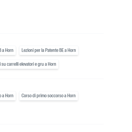
 B a Horn
Lezioni per la Patente BE a Horn
 su carrelli elevatori e gru a Horn
o a Horn
Corso di primo soccorso a Horn