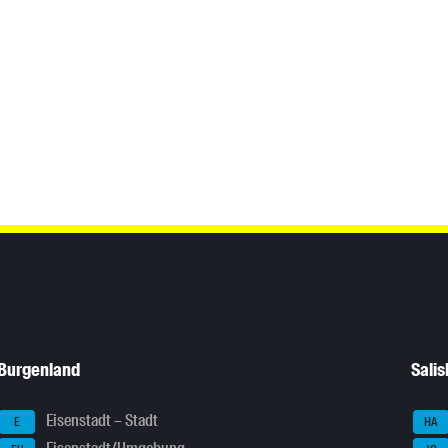
Burgenland
Sali
Eisenstadt – Stadt
E
HA