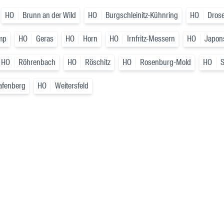
HO
Brunn an der Wild
HO
Burgschleinitz-Kühnring
HO
Drose
mp
HO
Geras
HO
Horn
HO
Irnfritz-Messern
HO
Japon
HO
Röhrenbach
HO
Röschitz
HO
Rosenburg-Mold
HO
afenberg
HO
Weitersfeld