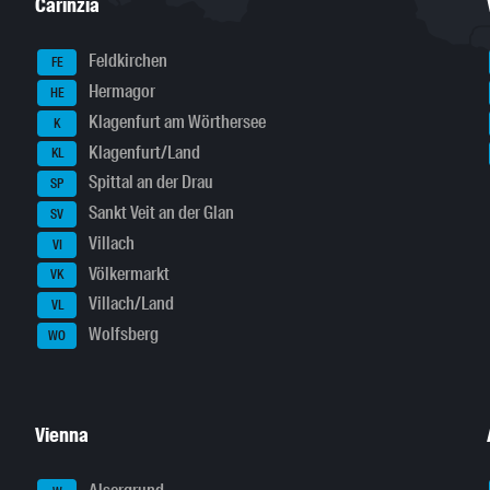
Carinzia
Feldkirchen
FE
Hermagor
HE
Klagenfurt am Wörthersee
K
Klagenfurt/Land
KL
Spittal an der Drau
SP
Sankt Veit an der Glan
SV
Villach
VI
Völkermarkt
VK
Villach/Land
VL
Wolfsberg
WO
Vienna