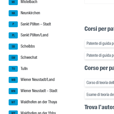
Mistelbach
MI
Neunkirchen
NK
Sankt Pölten – Stadt
P
Corsi per pa
Sankt Pölten/Land
PL
Patente di guida p
Scheibbs
SB
Patente di guida 
Schwechat
SW
Corso per pa
Tulln
TU
Wiener Neustadt/Land
WB
Corso di teoria de
Wiener Neustadt – Stadt
WN
Esame di teoria de
Waidhofen an der Thaya
WT
Trova l'auto
Waidhofen an der Ybbs
WY