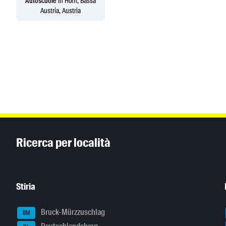
Autoscuole
in Horn, Bassa
Austria, Austria
Inhaltsinformationen
Ricerca per località
Stiria
Bruck-Mürzzuschlag
BM