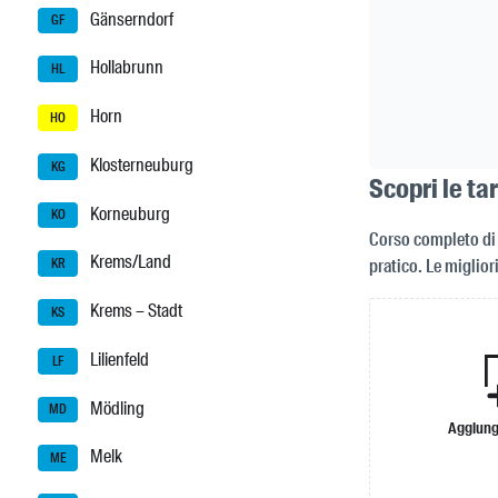
Gänserndorf
GF
Hollabrunn
HL
Horn
HO
Klosterneuburg
KG
Scopri le ta
Korneuburg
KO
Corso completo di 
Krems/Land
pratico. Le miglior
KR
Krems – Stadt
KS
Lilienfeld
LF
Mödling
MD
Aggiung
Melk
ME