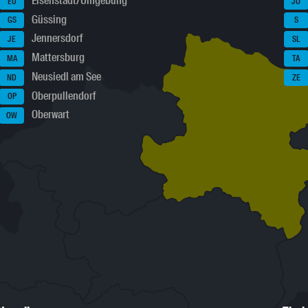
Eisenstadt/Umgebung
EU
JO
Güssing
GS
S
Jennersdorf
JE
SL
Mattersburg
MA
TA
Neusiedl am See
ND
ZE
Oberpullendorf
OP
Oberwart
OW