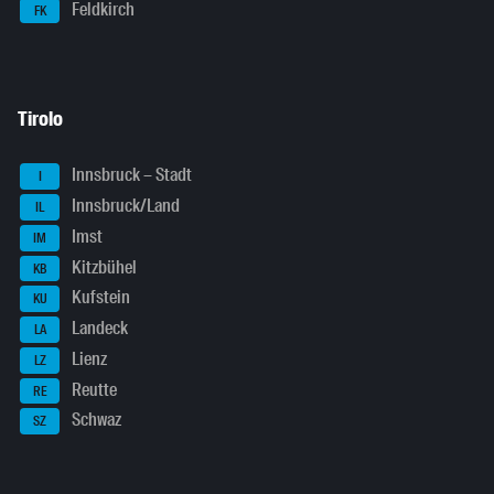
Feldkirch
FK
Tirolo
Innsbruck – Stadt
I
Innsbruck/Land
IL
Imst
IM
Kitzbühel
KB
Kufstein
KU
Landeck
LA
Lienz
LZ
Reutte
RE
Schwaz
SZ