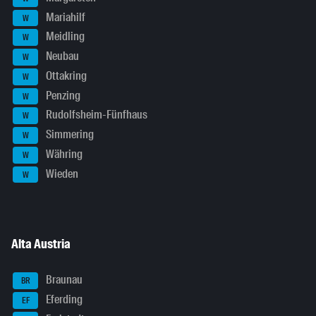
Mariahilf
W
Meidling
W
Neubau
W
Ottakring
W
Penzing
W
Rudolfsheim-Fünfhaus
W
Simmering
W
Währing
W
Wieden
W
Alta Austria
Braunau
BR
Eferding
EF