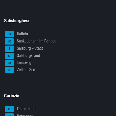
Salisburghese
Hallein
HA
Sankt Johann im Pongau
JO
Salzburg – Stadt
S
Salzburg/Land
SL
Tamsweg
TA
Zell am See
ZE
Carinzia
Feldkirchen
FE