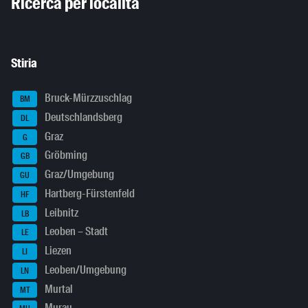
Ricerca per località
Stiria
Bruck-Mürzzuschlag
BM
Deutschlandsberg
DL
Graz
G
Gröbming
GB
Graz/Umgebung
GU
Hartberg-Fürstenfeld
HF
Leibnitz
LB
Leoben – Stadt
LE
Liezen
LI
Leoben/Umgebung
LN
Murtal
MT