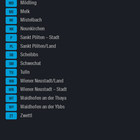
Mödling
MD
Melk
ME
Mistelbach
MI
Neunkirchen
NK
Sankt Pölten – Stadt
P
Sankt Pölten/Land
PL
Scheibbs
SB
Schwechat
SW
Tulln
TU
Wiener Neustadt/Land
WB
Wiener Neustadt – Stadt
WN
Waidhofen an der Thaya
WT
Waidhofen an der Ybbs
WY
Zwettl
ZT