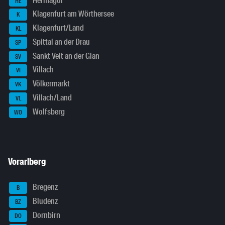
Hermagor
HE
Klagenfurt am Wörthersee
K
Klagenfurt/Land
KL
Spittal an der Drau
SP
Sankt Veit an der Glan
SV
Villach
VI
Völkermarkt
VK
Villach/Land
VL
Wolfsberg
WO
Vorarlberg
Bregenz
B
Bludenz
BZ
Dornbirn
DO