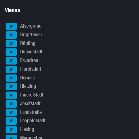
Vienna
Alsergrund
W
Brigittenau
W
Döbling
W
Donaustadt
W
Favoriten
W
Floridsdorf
W
Hernals
W
Hietzing
W
Innere Stadt
W
Josefstadt
W
Landstraße
W
Leopoldstadt
W
Liesing
W
Margareten
W