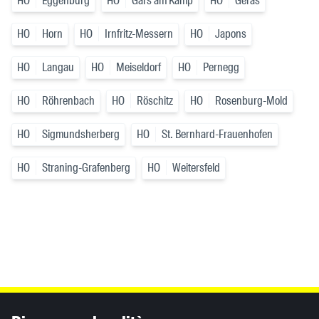
HO
Eggenburg
HO
Gars am Kamp
HO
Geras
HO
Horn
HO
Irnfritz-Messern
HO
Japons
HO
Langau
HO
Meiseldorf
HO
Pernegg
HO
Röhrenbach
HO
Röschitz
HO
Rosenburg-Mold
HO
Sigmundsherberg
HO
St. Bernhard-Frauenhofen
HO
Straning-Grafenberg
HO
Weitersfeld
Inhaltsinformationen