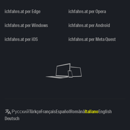
ichfahre.at per Edge
ichfahre.at per Opera
ichfahre.at per Windows
ichfahre.at per Android
ichfahre.at per iOS
ichfahre.at per Meta Quest
Русский
Türkçe
Français
Español
Română
Italiano
English
Deutsch