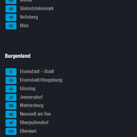
Murau
MU
Südoststeiermark
SO
Voitsberg
VO
Weiz
WZ
Burgenland
Eisenstadt – Stadt
E
Eisenstadt/Umgebung
EU
Güssing
GS
Jennersdorf
JE
Mattersburg
MA
Neusiedl am See
ND
Oberpullendorf
OP
Oberwart
OW