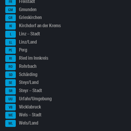
Freistadt
FR
Gmunden
GM
Grieskirchen
GR
Kirchdorf an der Krems
KI
Linz – Stadt
L
Linz/Land
LL
Perg
PE
Ried im Innkreis
RI
Rohrbach
RO
Schärding
SD
Steyr/Land
SE
Steyr – Stadt
SR
Urfahr/Umgebung
UU
Vöcklabruck
VB
Wels – Stadt
WE
Wels/Land
WL