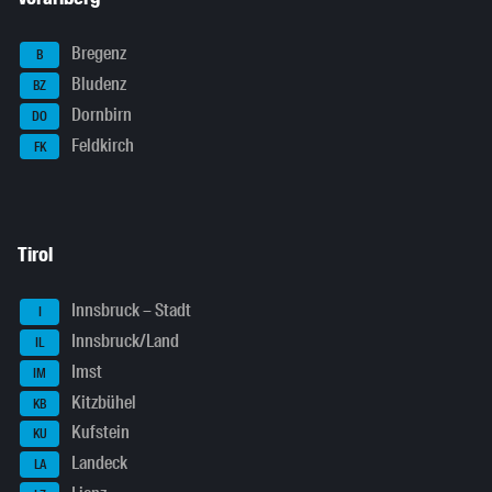
Bregenz
B
Bludenz
BZ
Dornbirn
DO
Feldkirch
FK
Tirol
Innsbruck – Stadt
I
Innsbruck/Land
IL
Imst
IM
Kitzbühel
KB
Kufstein
KU
Landeck
LA