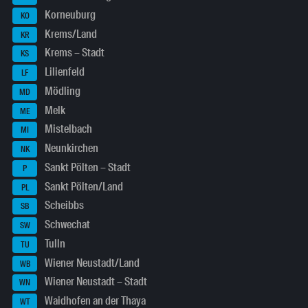
Korneuburg
KO
Krems/Land
KR
Krems – Stadt
KS
Lilienfeld
LF
Mödling
MD
Melk
ME
Mistelbach
MI
Neunkirchen
NK
Sankt Pölten – Stadt
P
Sankt Pölten/Land
PL
Scheibbs
SB
Schwechat
SW
Tulln
TU
Wiener Neustadt/Land
WB
Wiener Neustadt – Stadt
WN
Waidhofen an der Thaya
WT