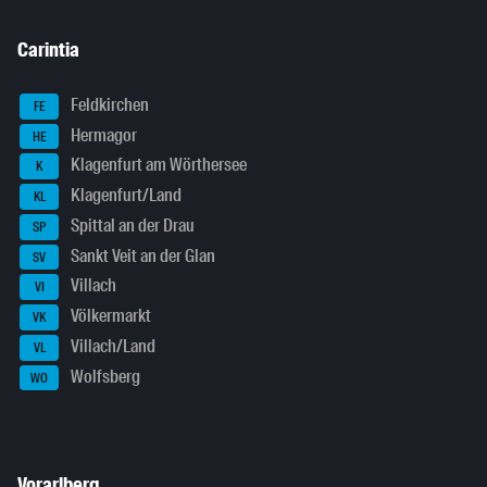
Carintia
Feldkirchen
FE
Hermagor
HE
Klagenfurt am Wörthersee
K
Klagenfurt/Land
KL
Spittal an der Drau
SP
Sankt Veit an der Glan
SV
Villach
VI
Völkermarkt
VK
Villach/Land
VL
Wolfsberg
WO
Vorarlberg