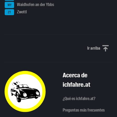
Waidhofen an der Ybbs
WY
Zwettl
ZT
Ir arriba
Scroll to th
Acerca de
ichfahre.at
¿Qué es ichfahre.at?
Preguntas más frecuentes