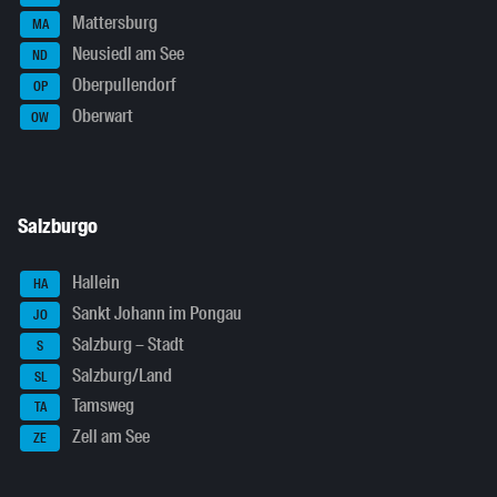
Mattersburg
MA
Neusiedl am See
ND
Oberpullendorf
OP
Oberwart
OW
Salzburgo
Hallein
HA
Sankt Johann im Pongau
JO
Salzburg – Stadt
S
Salzburg/Land
SL
Tamsweg
TA
Zell am See
ZE