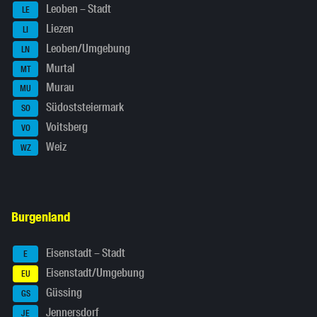
Leoben – Stadt
LE
Liezen
LI
Leoben/Umgebung
LN
Murtal
MT
Murau
MU
Südoststeiermark
SO
Voitsberg
VO
Weiz
WZ
Burgenland
Eisenstadt – Stadt
E
Eisenstadt/Umgebung
EU
Güssing
GS
Jennersdorf
JE