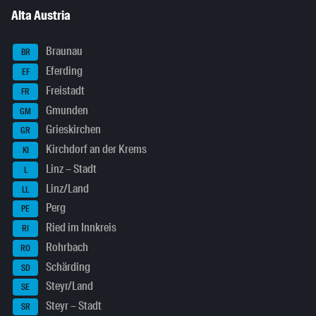
Alta Austria
Braunau
BR
Eferding
EF
Freistadt
FR
Gmunden
GM
Grieskirchen
GR
Kirchdorf an der Krems
KI
Linz – Stadt
L
Linz/Land
LL
Perg
PE
Ried im Innkreis
RI
Rohrbach
RO
Schärding
SD
Steyr/Land
SE
Steyr – Stadt
SR