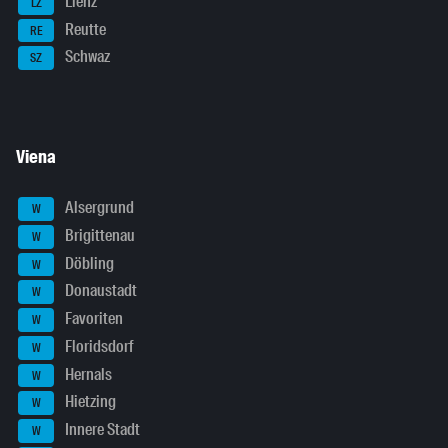
Lienz
LZ
Reutte
RE
Schwaz
SZ
Viena
Alsergrund
W
Brigittenau
W
Döbling
W
Donaustadt
W
Favoriten
W
Floridsdorf
W
Hernals
W
Hietzing
W
Innere Stadt
W