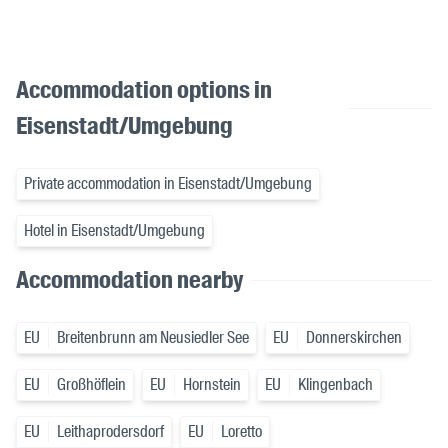
Accommodation options in
Eisenstadt/Umgebung
Private accommodation in Eisenstadt/Umgebung
Hotel in Eisenstadt/Umgebung
Accommodation nearby
EU
Breitenbrunn am Neusiedler See
EU
Donnerskirchen
EU
Großhöflein
EU
Hornstein
EU
Klingenbach
EU
Leithaprodersdorf
EU
Loretto