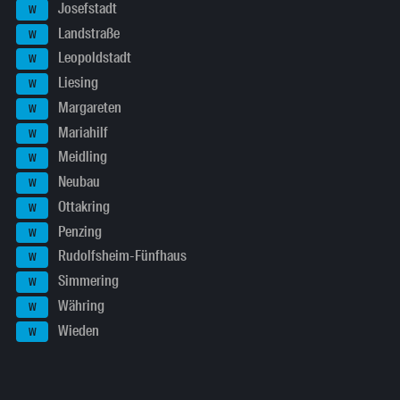
Josefstadt
W
Landstraße
W
Leopoldstadt
W
Liesing
W
Margareten
W
Mariahilf
W
Meidling
W
Neubau
W
Ottakring
W
Penzing
W
Rudolfsheim-Fünfhaus
W
Simmering
W
Währing
W
Wieden
W