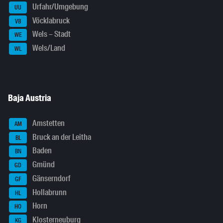
Urfahr/Umgebung
UU
Vöcklabruck
VB
Wels – Stadt
WE
Wels/Land
WL
Baja Austria
Amstetten
AM
Bruck an der Leitha
BL
Baden
BN
Gmünd
GD
Gänserndorf
GF
Hollabrunn
HL
Horn
HO
Klosterneuburg
KG