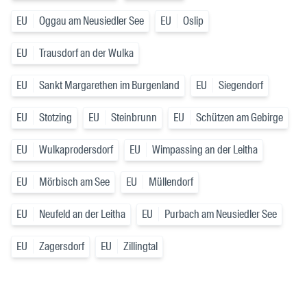
EU
Oggau am Neusiedler See
EU
Oslip
EU
Trausdorf an der Wulka
EU
Sankt Margarethen im Burgenland
EU
Siegendorf
EU
Stotzing
EU
Steinbrunn
EU
Schützen am Gebirge
EU
Wulkaprodersdorf
EU
Wimpassing an der Leitha
EU
Mörbisch am See
EU
Müllendorf
EU
Neufeld an der Leitha
EU
Purbach am Neusiedler See
EU
Zagersdorf
EU
Zillingtal