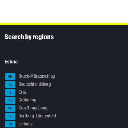
Inhaltsinformationen
Search by regions
Estiria
Bruck-Mürzzuschlag
BM
Deutschlandsberg
DL
Graz
G
Gröbming
GB
Graz/Umgebung
GU
Hartberg-Fürstenfeld
HF
Leibnitz
LB