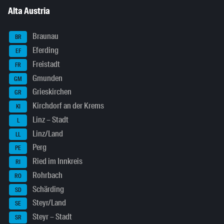
Alta Austria
Braunau
BR
Eferding
EF
Freistadt
FR
Gmunden
GM
Grieskirchen
GR
Kirchdorf an der Krems
KI
Linz – Stadt
L
Linz/Land
LL
Perg
PE
Ried im Innkreis
RI
Rohrbach
RO
Schärding
SD
Steyr/Land
SE
Steyr – Stadt
SR