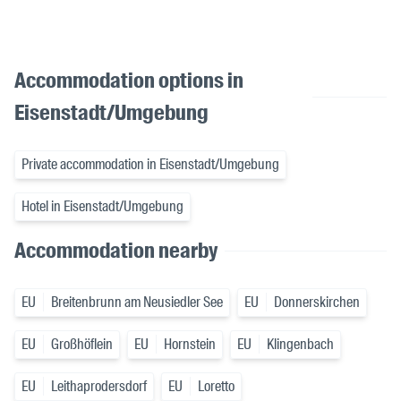
Accommodation options in
Eisenstadt/Umgebung
Private accommodation in Eisenstadt/Umgebung
Hotel in Eisenstadt/Umgebung
Accommodation nearby
EU
Breitenbrunn am Neusiedler See
EU
Donnerskirchen
EU
Großhöflein
EU
Hornstein
EU
Klingenbach
EU
Leithaprodersdorf
EU
Loretto