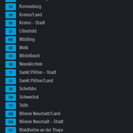
Korneuburg
KO
Krems/Land
KR
Krems – Stadt
KS
Lilienfeld
LF
Mödling
MD
Melk
ME
Mistelbach
MI
Neunkirchen
NK
Sankt Pölten – Stadt
P
Sankt Pölten/Land
PL
Scheibbs
SB
Schwechat
SW
Tulln
TU
Wiener Neustadt/Land
WB
Wiener Neustadt – Stadt
WN
Waidhofen an der Thaya
WT