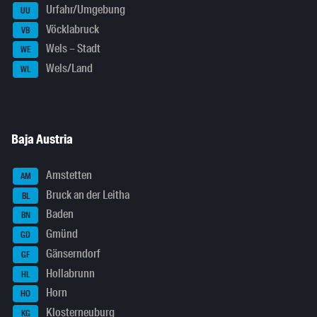
Urfahr/Umgebung
UU
Vöcklabruck
VB
Wels – Stadt
WE
Wels/Land
WL
Baja Austria
Amstetten
AM
Bruck an der Leitha
BL
Baden
BN
Gmünd
GD
Gänserndorf
GF
Hollabrunn
HL
Horn
HO
Klosterneuburg
KG