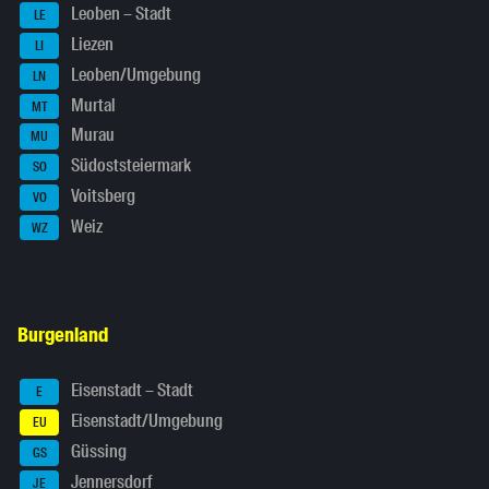
Leoben – Stadt
LE
Liezen
LI
Leoben/Umgebung
LN
Murtal
MT
Murau
MU
Südoststeiermark
SO
Voitsberg
VO
Weiz
WZ
Burgenland
Eisenstadt – Stadt
E
Eisenstadt/Umgebung
EU
Güssing
GS
Jennersdorf
JE