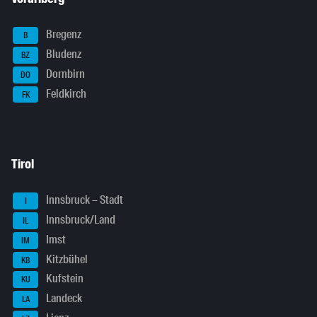
Bregenz
B
Bludenz
BZ
Dornbirn
DO
Feldkirch
FK
Tirol
Innsbruck – Stadt
I
Innsbruck/Land
IL
Imst
IM
Kitzbühel
KB
Kufstein
KU
Landeck
LA