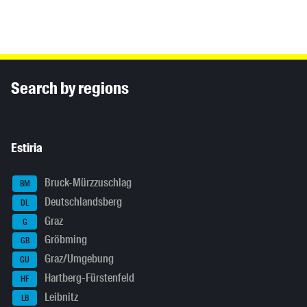
Inhaltsinformationen
Search by regions
Estiria
Bruck-Mürzzuschlag
BM
Deutschlandsberg
DL
Graz
G
Gröbming
GB
Graz/Umgebung
GU
Hartberg-Fürstenfeld
HF
Leibnitz
LB