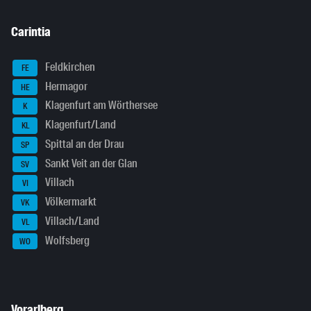
Carintia
Feldkirchen
FE
Hermagor
HE
Klagenfurt am Wörthersee
K
Klagenfurt/Land
KL
Spittal an der Drau
SP
Sankt Veit an der Glan
SV
Villach
VI
Völkermarkt
VK
Villach/Land
VL
Wolfsberg
WO
Vorarlberg