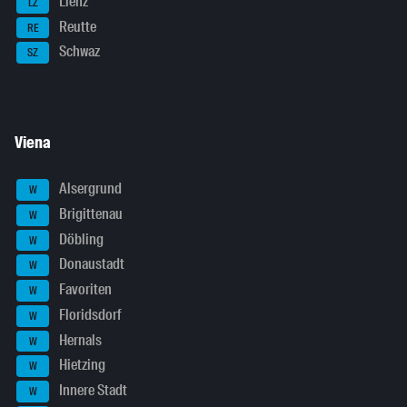
Lienz
LZ
Reutte
RE
Schwaz
SZ
Viena
Alsergrund
W
Brigittenau
W
Döbling
W
Donaustadt
W
Favoriten
W
Floridsdorf
W
Hernals
W
Hietzing
W
Innere Stadt
W