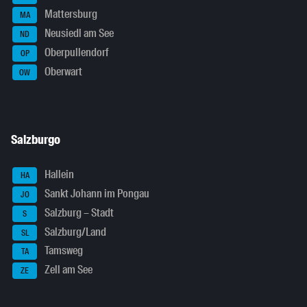
Mattersburg
MA
Neusiedl am See
ND
Oberpullendorf
OP
Oberwart
OW
Salzburgo
Hallein
HA
Sankt Johann im Pongau
JO
Salzburg – Stadt
S
Salzburg/Land
SL
Tamsweg
TA
Zell am See
ZE