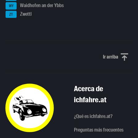
Waidhofen an der Ybbs
WY
Zwettl
ZT
Ir arriba
Scroll to th
Acerca de
ichfahre.at
¿Qué es ichfahre.at?
Preguntas más frecuentes