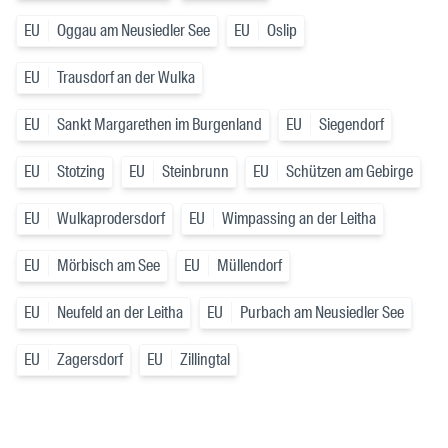
EU
Oggau am Neusiedler See
EU
Oslip
EU
Trausdorf an der Wulka
EU
Sankt Margarethen im Burgenland
EU
Siegendorf
EU
Stotzing
EU
Steinbrunn
EU
Schützen am Gebirge
EU
Wulkaprodersdorf
EU
Wimpassing an der Leitha
EU
Mörbisch am See
EU
Müllendorf
EU
Neufeld an der Leitha
EU
Purbach am Neusiedler See
EU
Zagersdorf
EU
Zillingtal