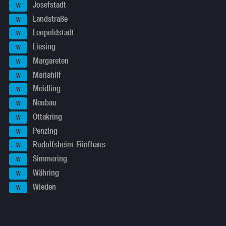
Josefstadt
W
Landstraße
W
Leopoldstadt
W
Liesing
W
Margareten
W
Mariahilf
W
Meidling
W
Neubau
W
Ottakring
W
Penzing
W
Rudolfsheim-Fünfhaus
W
Simmering
W
Währing
W
Wieden
W