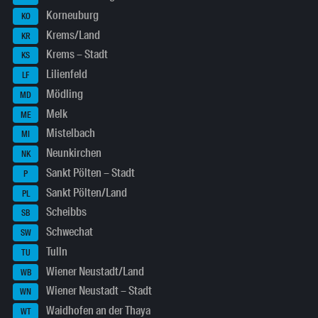
Korneuburg
KO
Krems/Land
KR
Krems – Stadt
KS
Lilienfeld
LF
Mödling
MD
Melk
ME
Mistelbach
MI
Neunkirchen
NK
Sankt Pölten – Stadt
P
Sankt Pölten/Land
PL
Scheibbs
SB
Schwechat
SW
Tulln
TU
Wiener Neustadt/Land
WB
Wiener Neustadt – Stadt
WN
Waidhofen an der Thaya
WT