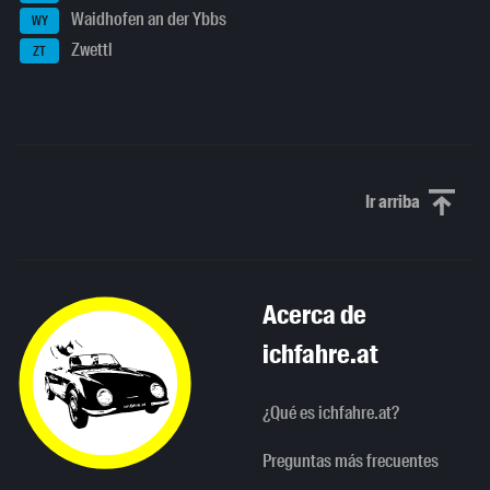
Waidhofen an der Ybbs
WY
Zwettl
ZT
Ir arriba
Scroll to th
Acerca de
ichfahre.at
¿Qué es ichfahre.at?
Preguntas más frecuentes