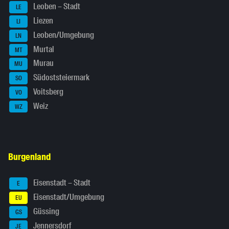
Leoben – Stadt
LE
Liezen
LI
Leoben/Umgebung
LN
Murtal
MT
Murau
MU
Südoststeiermark
SO
Voitsberg
VO
Weiz
WZ
Burgenland
Eisenstadt – Stadt
E
Eisenstadt/Umgebung
EU
Güssing
GS
Jennersdorf
JE