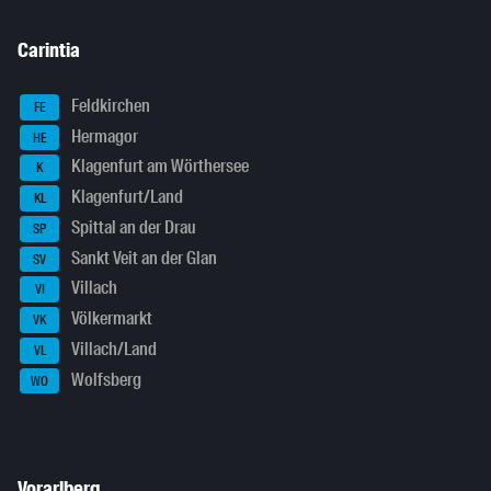
Carintia
Feldkirchen
FE
Hermagor
HE
Klagenfurt am Wörthersee
K
Klagenfurt/Land
KL
Spittal an der Drau
SP
Sankt Veit an der Glan
SV
Villach
VI
Völkermarkt
VK
Villach/Land
VL
Wolfsberg
WO
Vorarlberg