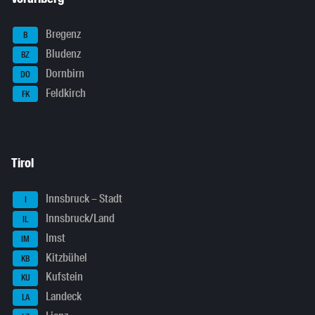
Bregenz
B
Bludenz
BZ
Dornbirn
DO
Feldkirch
FK
Tirol
Innsbruck – Stadt
I
Innsbruck/Land
IL
Imst
IM
Kitzbühel
KB
Kufstein
KU
Landeck
LA