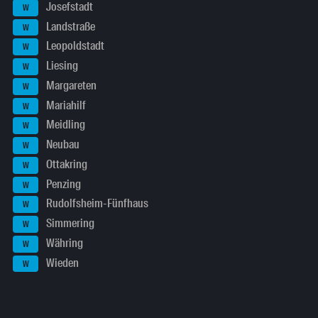
Josefstadt
W
Landstraße
W
Leopoldstadt
W
Liesing
W
Margareten
W
Mariahilf
W
Meidling
W
Neubau
W
Ottakring
W
Penzing
W
Rudolfsheim-Fünfhaus
W
Simmering
W
Währing
W
Wieden
W