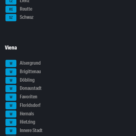
Lienz
LZ
Reutte
RE
Schwaz
SZ
Viena
Alsergrund
W
Brigittenau
W
Döbling
W
Donaustadt
W
Favoriten
W
Floridsdorf
W
Hernals
W
Hietzing
W
Innere Stadt
W