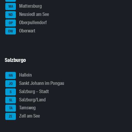
Mattersburg
MA
Neusiedl am See
ND
Oberpullendorf
OP
Oberwart
OW
Salzburgo
Hallein
HA
Sankt Johann im Pongau
JO
Salzburg – Stadt
S
Salzburg/Land
SL
Tamsweg
TA
Zell am See
ZE