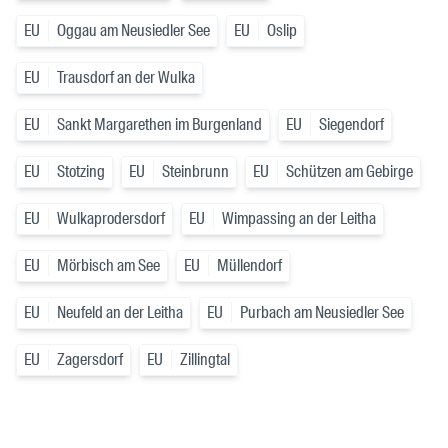
EU
Oggau am Neusiedler See
EU
Oslip
EU
Trausdorf an der Wulka
EU
Sankt Margarethen im Burgenland
EU
Siegendorf
EU
Stotzing
EU
Steinbrunn
EU
Schützen am Gebirge
EU
Wulkaprodersdorf
EU
Wimpassing an der Leitha
EU
Mörbisch am See
EU
Müllendorf
EU
Neufeld an der Leitha
EU
Purbach am Neusiedler See
EU
Zagersdorf
EU
Zillingtal