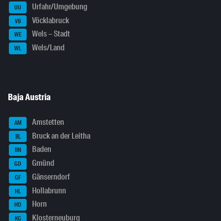
Urfahr/Umgebung
UU
Vöcklabruck
VB
Wels – Stadt
WE
Wels/Land
WL
Baja Austria
Amstetten
AM
Bruck an der Leitha
BL
Baden
BN
Gmünd
GD
Gänserndorf
GF
Hollabrunn
HL
Horn
HO
Klosterneuburg
KG