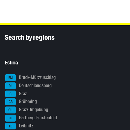
Inhaltsinformationen
Search by regions
Estiria
Bruck-Mürzzuschlag
BM
Deutschlandsberg
DL
Graz
G
Gröbming
GB
Graz/Umgebung
GU
Hartberg-Fürstenfeld
HF
Leibnitz
LB