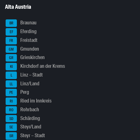
Alta Austria
Braunau
BR
Eferding
EF
Freistadt
FR
Gmunden
GM
Grieskirchen
GR
Kirchdorf an der Krems
KI
Linz – Stadt
L
Linz/Land
LL
Perg
PE
Ried im Innkreis
RI
Rohrbach
RO
Schärding
SD
Steyr/Land
SE
Steyr – Stadt
SR