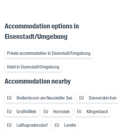
Accommodation options in
Eisenstadt/Umgebung
Private accommodation in Eisenstadt/Umgebung
Hotel in Eisenstadt/Umgebung
Accommodation nearby
EU
Breitenbrunn am Neusiedler See
EU
Donnerskirchen
EU
Großhöflein
EU
Hornstein
EU
Klingenbach
EU
Leithaprodersdorf
EU
Loretto