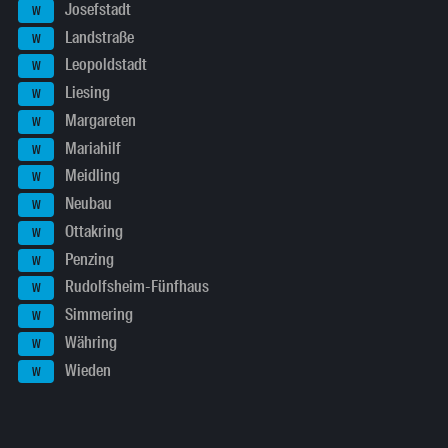
Josefstadt
W
Landstraße
W
Leopoldstadt
W
Liesing
W
Margareten
W
Mariahilf
W
Meidling
W
Neubau
W
Ottakring
W
Penzing
W
Rudolfsheim-Fünfhaus
W
Simmering
W
Währing
W
Wieden
W