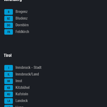
Bregenz
B
Bludenz
BZ
Dornbirn
DO
Feldkirch
FK
Tirol
Innsbruck – Stadt
I
Innsbruck/Land
IL
Imst
IM
Kitzbühel
KB
Kufstein
KU
Landeck
LA