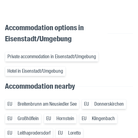
Accommodation options in
Eisenstadt/Umgebung
Private accommodation in Eisenstadt/Umgebung
Hotel in Eisenstadt/Umgebung
Accommodation nearby
EU
Breitenbrunn am Neusiedler See
EU
Donnerskirchen
EU
Großhöflein
EU
Hornstein
EU
Klingenbach
EU
Leithaprodersdorf
EU
Loretto