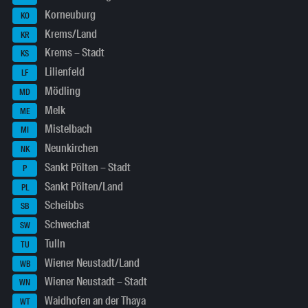
Korneuburg
KO
Krems/Land
KR
Krems – Stadt
KS
Lilienfeld
LF
Mödling
MD
Melk
ME
Mistelbach
MI
Neunkirchen
NK
Sankt Pölten – Stadt
P
Sankt Pölten/Land
PL
Scheibbs
SB
Schwechat
SW
Tulln
TU
Wiener Neustadt/Land
WB
Wiener Neustadt – Stadt
WN
Waidhofen an der Thaya
WT