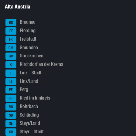
Alta Austria
Braunau
BR
Eferding
EF
Freistadt
FR
Gmunden
GM
Grieskirchen
GR
Kirchdorf an der Krems
KI
Linz – Stadt
L
Linz/Land
LL
Perg
PE
Ried im Innkreis
RI
Rohrbach
RO
Schärding
SD
Steyr/Land
SE
Steyr – Stadt
SR