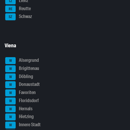
Lienz
LZ
Reutte
RE
Schwaz
SZ
Viena
Alsergrund
W
Brigittenau
W
Döbling
W
Donaustadt
W
Favoriten
W
Floridsdorf
W
Hernals
W
Hietzing
W
Innere Stadt
W