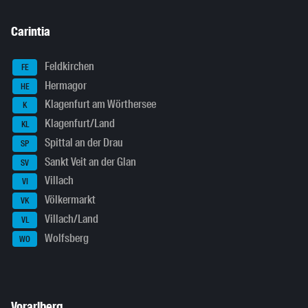
Carintia
Feldkirchen
FE
Hermagor
HE
Klagenfurt am Wörthersee
K
Klagenfurt/Land
KL
Spittal an der Drau
SP
Sankt Veit an der Glan
SV
Villach
VI
Völkermarkt
VK
Villach/Land
VL
Wolfsberg
WO
Vorarlberg