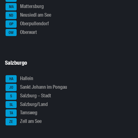
Mattersburg
MA
Neusiedl am See
ND
Oberpullendorf
OP
Oberwart
OW
Salzburgo
Hallein
HA
Sankt Johann im Pongau
JO
Salzburg – Stadt
S
Salzburg/Land
SL
Tamsweg
TA
Zell am See
ZE