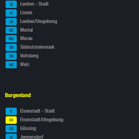
Leoben – Stadt
LE
Liezen
LI
Leoben/Umgebung
LN
Murtal
MT
Murau
MU
Südoststeiermark
SO
Voitsberg
VO
Weiz
WZ
Burgenland
Eisenstadt – Stadt
E
Eisenstadt/Umgebung
EU
Güssing
GS
Jennersdorf
JE