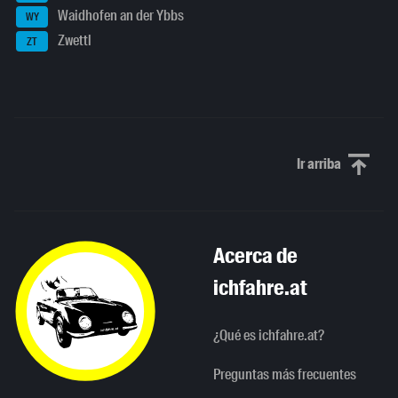
Waidhofen an der Ybbs
WY
Zwettl
ZT
Ir arriba
Scroll to th
Acerca de
ichfahre.at
¿Qué es ichfahre.at?
Preguntas más frecuentes