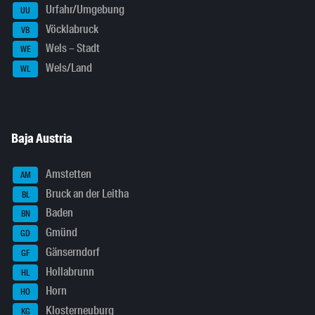
Urfahr/Umgebung
UU
Vöcklabruck
VB
Wels – Stadt
WE
Wels/Land
WL
Baja Austria
Amstetten
AM
Bruck an der Leitha
BL
Baden
BN
Gmünd
GD
Gänserndorf
GF
Hollabrunn
HL
Horn
HO
Klosterneuburg
KG