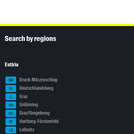
Inhaltsinformationen
Search by regions
Estiria
Bruck-Mürzzuschlag
BM
Deutschlandsberg
DL
Graz
G
Gröbming
GB
Graz/Umgebung
GU
Hartberg-Fürstenfeld
HF
Leibnitz
LB