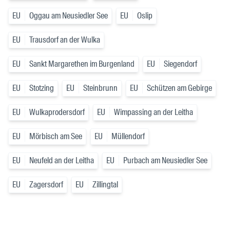
EU
Oggau am Neusiedler See
EU
Oslip
EU
Trausdorf an der Wulka
EU
Sankt Margarethen im Burgenland
EU
Siegendorf
EU
Stotzing
EU
Steinbrunn
EU
Schützen am Gebirge
EU
Wulkaprodersdorf
EU
Wimpassing an der Leitha
EU
Mörbisch am See
EU
Müllendorf
EU
Neufeld an der Leitha
EU
Purbach am Neusiedler See
EU
Zagersdorf
EU
Zillingtal