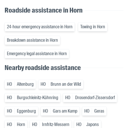
Roadside assistance in Horn
24-hour emergency assistance in Horn
Towing in Horn
Breakdown assistance in Horn
Emergency legal assistance in Horn
Nearby roadside assistance
HO
Altenburg
HO
Brunn an der Wild
HO
Burgschleinitz-Kühnring
HO
Drosendorf-Zissersdorf
HO
Eggenburg
HO
Gars am Kamp
HO
Geras
HO
Horn
HO
Irnfritz-Messern
HO
Japons