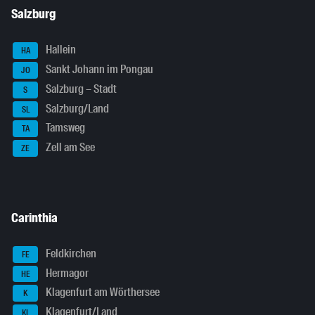
Salzburg
Hallein
HA
Sankt Johann im Pongau
JO
Salzburg – Stadt
S
Salzburg/Land
SL
Tamsweg
TA
Zell am See
ZE
Carinthia
Feldkirchen
FE
Hermagor
HE
Klagenfurt am Wörthersee
K
Klagenfurt/Land
KL