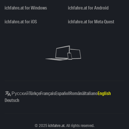
ichfahre.at for Windows
ichfahre.at for Android
ichfahre.at for iOS
ichfahre.at for Meta Quest
Русский
Türkçe
Français
Español
Română
Italiano
English
Deutsch
Copyright
©
2025
ichfahre.at
. All rights reserved.