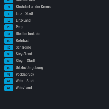
Grieskirchen
GR
Kirchdorf an der Krems
KI
Linz – Stadt
L
Linz/Land
LL
Perg
PE
Ried im Innkreis
RI
Rohrbach
RO
Schärding
SD
Steyr/Land
SE
Steyr – Stadt
SR
Urfahr/Umgebung
UU
Vöcklabruck
VB
Wels – Stadt
WE
Wels/Land
WL