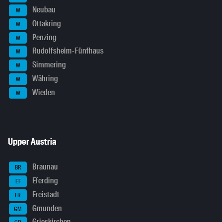
Neubau
W
Ottakring
W
Penzing
W
Rudolfsheim-Fünfhaus
W
Simmering
W
Währing
W
Wieden
W
Upper Austria
Braunau
BR
Eferding
EF
Freistadt
FR
Gmunden
GM