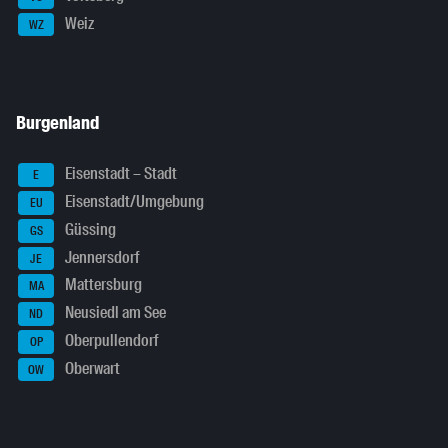
Weiz
WZ
Burgenland
Eisenstadt – Stadt
E
Eisenstadt/Umgebung
EU
Güssing
GS
Jennersdorf
JE
Mattersburg
MA
Neusiedl am See
ND
Oberpullendorf
OP
Oberwart
OW