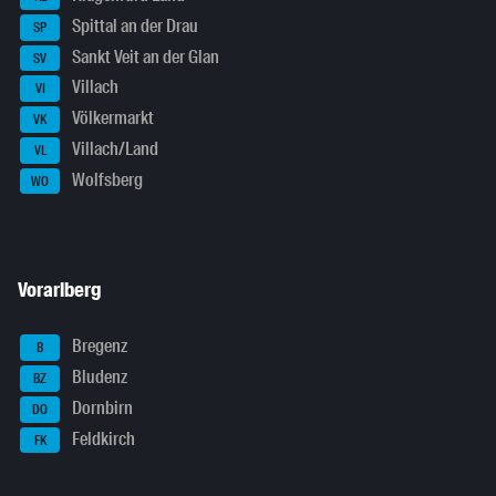
Spittal an der Drau
SP
Sankt Veit an der Glan
SV
Villach
VI
Völkermarkt
VK
Villach/Land
VL
Wolfsberg
WO
Vorarlberg
Bregenz
B
Bludenz
BZ
Dornbirn
DO
Feldkirch
FK