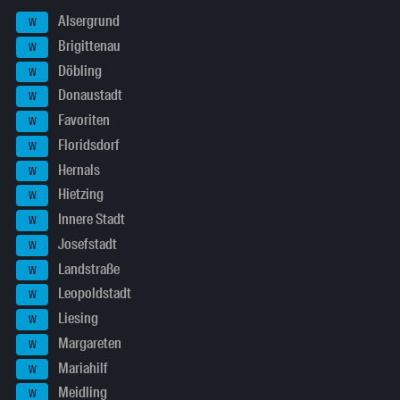
Alsergrund
W
Brigittenau
W
Döbling
W
Donaustadt
W
Favoriten
W
Floridsdorf
W
Hernals
W
Hietzing
W
Innere Stadt
W
Josefstadt
W
Landstraße
W
Leopoldstadt
W
Liesing
W
Margareten
W
Mariahilf
W
Meidling
W