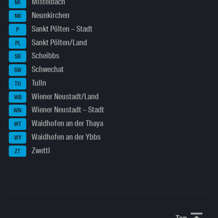
Mistelbach
MI
Neunkirchen
NK
Sankt Pölten – Stadt
P
Sankt Pölten/Land
PL
Scheibbs
SB
Schwechat
SW
Tulln
TU
Wiener Neustadt/Land
WB
Wiener Neustadt – Stadt
WN
Waidhofen an der Thaya
WT
Waidhofen an der Ybbs
WY
Zwettl
ZT