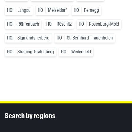
HO
Langau
HO
Meiseldorf
HO
Pernegg
HO
Röhrenbach
HO
Röschitz
HO
Rosenburg-Mold
HO
Sigmundsherberg
HO
St. Bernhard-Frauenhofen
HO
Straning-Grafenberg
HO
Weitersfeld
Inhaltsinformationen
Search by regions