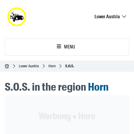
Lower Austria
MENU
Homepage
Lower Austria
Horn
S.O.S.
S.O.S. in the region
Horn
Header Banner