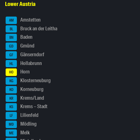
Lower Austria
Amstetten
AM
Bruck an der Leitha
BL
Baden
BN
Gmünd
GD
Gänserndorf
GF
Hollabrunn
HL
Horn
HO
Klosterneuburg
KG
Korneuburg
KO
Krems/Land
KR
Krems – Stadt
KS
Lilienfeld
LF
Mödling
MD
Melk
ME