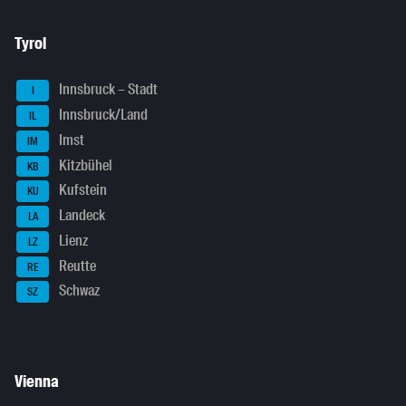
Tyrol
Innsbruck – Stadt
I
Innsbruck/Land
IL
Imst
IM
Kitzbühel
KB
Kufstein
KU
Landeck
LA
Lienz
LZ
Reutte
RE
Schwaz
SZ
Vienna