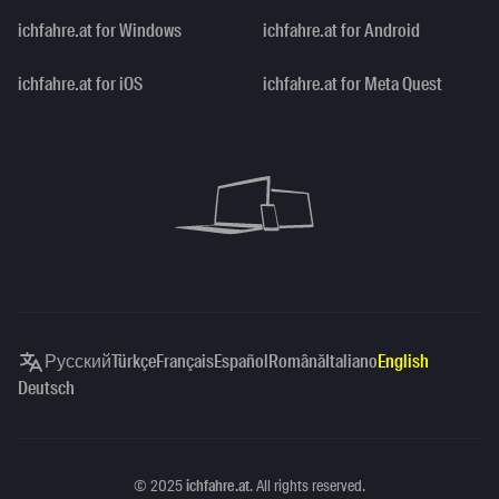
ichfahre.at for Windows
ichfahre.at for Android
ichfahre.at for iOS
ichfahre.at for Meta Quest
Русский
Türkçe
Français
Español
Română
Italiano
English
Deutsch
Copyright
©
2025
ichfahre.at
. All rights reserved.