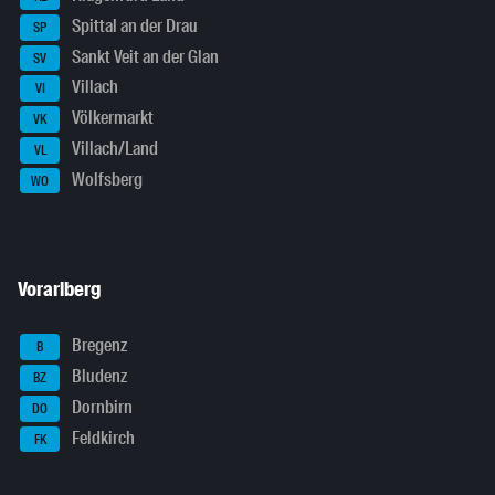
Spittal an der Drau
SP
Sankt Veit an der Glan
SV
Villach
VI
Völkermarkt
VK
Villach/Land
VL
Wolfsberg
WO
Vorarlberg
Bregenz
B
Bludenz
BZ
Dornbirn
DO
Feldkirch
FK