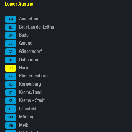
Lower Austria
Amstetten
AM
Bruck an der Leitha
BL
Baden
BN
Gmünd
GD
Gänserndorf
GF
Hollabrunn
HL
Horn
HO
Klosterneuburg
KG
Korneuburg
KO
Krems/Land
KR
Krems – Stadt
KS
Lilienfeld
LF
Mödling
MD
Melk
ME