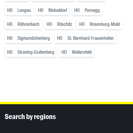
HO
Langau
HO
Meiseldorf
HO
Pernegg
HO
Röhrenbach
HO
Röschitz
HO
Rosenburg-Mold
HO
Sigmundsherberg
HO
St. Bernhard-Frauenhofen
HO
Straning-Grafenberg
HO
Weitersfeld
Inhaltsinformationen
Search by regions