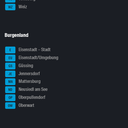
Weiz
WZ
Burgenland
Eisenstadt – Stadt
E
Eisenstadt/Umgebung
EU
Güssing
GS
Jennersdorf
JE
Mattersburg
MA
Neusiedl am See
ND
Oberpullendorf
OP
Oberwart
OW