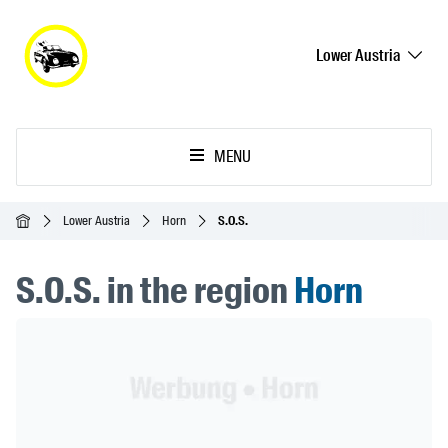
Lower Austria
MENU
Homepage
Lower Austria
Horn
S.O.S.
S.O.S. in the region
Horn
Header Banner