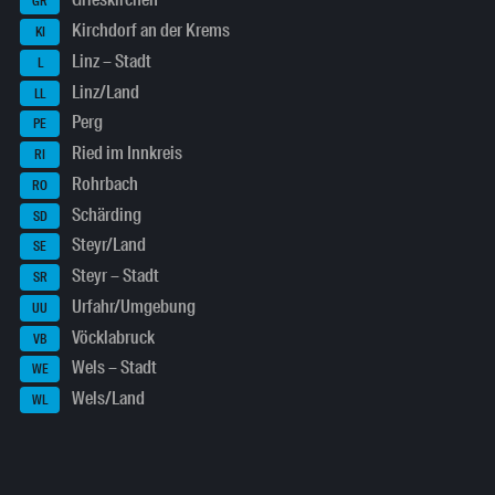
Grieskirchen
GR
Kirchdorf an der Krems
KI
Linz – Stadt
L
Linz/Land
LL
Perg
PE
Ried im Innkreis
RI
Rohrbach
RO
Schärding
SD
Steyr/Land
SE
Steyr – Stadt
SR
Urfahr/Umgebung
UU
Vöcklabruck
VB
Wels – Stadt
WE
Wels/Land
WL