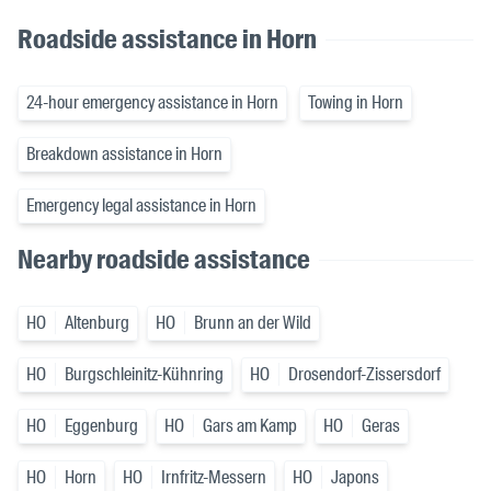
Roadside assistance in Horn
24-hour emergency assistance in Horn
Towing in Horn
Breakdown assistance in Horn
Emergency legal assistance in Horn
Nearby roadside assistance
HO
Altenburg
HO
Brunn an der Wild
HO
Burgschleinitz-Kühnring
HO
Drosendorf-Zissersdorf
HO
Eggenburg
HO
Gars am Kamp
HO
Geras
HO
Horn
HO
Irnfritz-Messern
HO
Japons