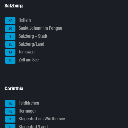
Salzburg
Hallein
HA
Sankt Johann im Pongau
JO
Salzburg – Stadt
S
Salzburg/Land
SL
Tamsweg
TA
Zell am See
ZE
Carinthia
Feldkirchen
FE
Hermagor
HE
Klagenfurt am Wörthersee
K
Klagenfurt/Land
KL