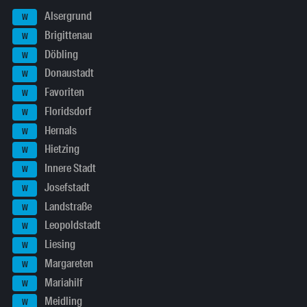
Alsergrund
W
Brigittenau
W
Döbling
W
Donaustadt
W
Favoriten
W
Floridsdorf
W
Hernals
W
Hietzing
W
Innere Stadt
W
Josefstadt
W
Landstraße
W
Leopoldstadt
W
Liesing
W
Margareten
W
Mariahilf
W
Meidling
W