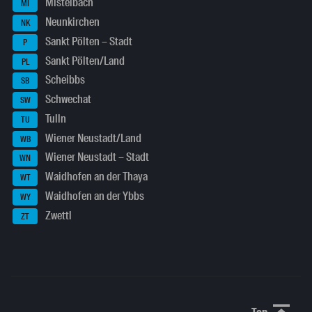
Mistelbach
MI
Neunkirchen
NK
Sankt Pölten – Stadt
P
Sankt Pölten/Land
PL
Scheibbs
SB
Schwechat
SW
Tulln
TU
Wiener Neustadt/Land
WB
Wiener Neustadt – Stadt
WN
Waidhofen an der Thaya
WT
Waidhofen an der Ybbs
WY
Zwettl
ZT