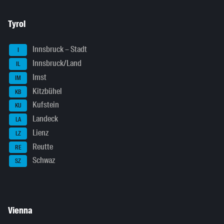
Tyrol
Innsbruck – Stadt
I
Innsbruck/Land
IL
Imst
IM
Kitzbühel
KB
Kufstein
KU
Landeck
LA
Lienz
LZ
Reutte
RE
Schwaz
SZ
Vienna