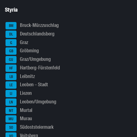
Styria
Bruck-Mürzzuschlag
BM
Deutschlandsberg
DL
Graz
G
Gröbming
GB
Graz/Umgebung
GU
Hartberg-Fürstenfeld
HF
Leibnitz
LB
Leoben – Stadt
LE
Liezen
LI
Leoben/Umgebung
LN
Murtal
MT
Murau
MU
Südoststeiermark
SO
Voitsberg
VO