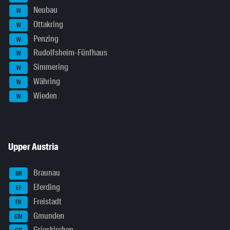
Neubau
W
Ottakring
W
Penzing
W
Rudolfsheim-Fünfhaus
W
Simmering
W
Währing
W
Wieden
W
Upper Austria
Braunau
BR
Eferding
EF
Freistadt
FR
Gmunden
GM