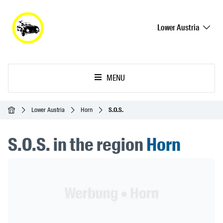
Lower Austria
MENU
Homepage
Lower Austria
Horn
S.O.S.
S.O.S. in the region
Horn
Header Banner