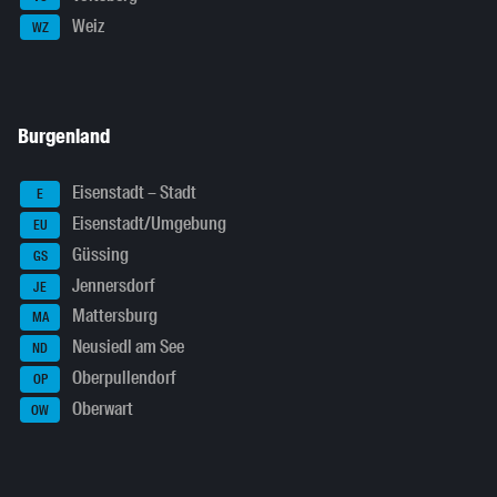
Weiz
WZ
Burgenland
Eisenstadt – Stadt
E
Eisenstadt/Umgebung
EU
Güssing
GS
Jennersdorf
JE
Mattersburg
MA
Neusiedl am See
ND
Oberpullendorf
OP
Oberwart
OW