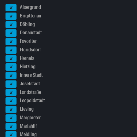
Alsergrund
W
Brigittenau
W
Döbling
W
Donaustadt
W
Favoriten
W
Floridsdorf
W
Hernals
W
Hietzing
W
Innere Stadt
W
Josefstadt
W
Landstraße
W
Leopoldstadt
W
Liesing
W
Margareten
W
Mariahilf
W
Meidling
W