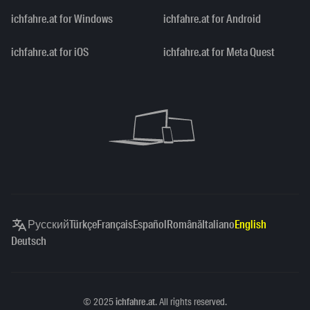
ichfahre.at for Windows
ichfahre.at for Android
ichfahre.at for iOS
ichfahre.at for Meta Quest
Русский
Türkçe
Français
Español
Română
Italiano
English
Deutsch
Copyright
©
2025
ichfahre.at
. All rights reserved.