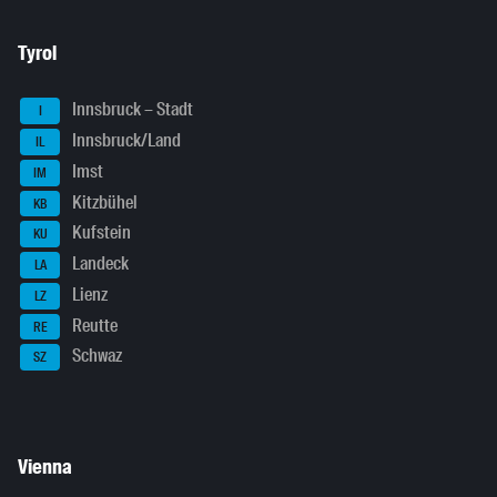
Tyrol
Innsbruck – Stadt
I
Innsbruck/Land
IL
Imst
IM
Kitzbühel
KB
Kufstein
KU
Landeck
LA
Lienz
LZ
Reutte
RE
Schwaz
SZ
Vienna