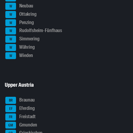
Neubau
W
Ottakring
W
Penzing
W
Rudolfsheim-Fünfhaus
W
Simmering
W
Währing
W
Wieden
W
Upper Austria
Braunau
BR
Eferding
EF
Freistadt
FR
Gmunden
GM