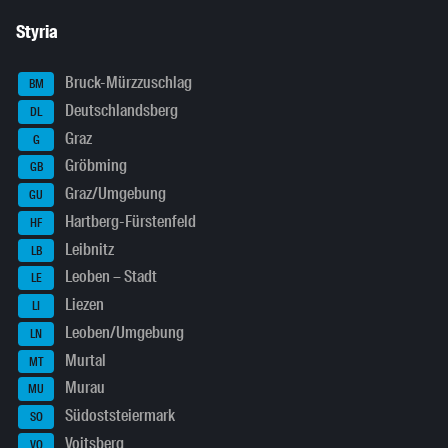
Styria
Bruck-Mürzzuschlag
BM
Deutschlandsberg
DL
Graz
G
Gröbming
GB
Graz/Umgebung
GU
Hartberg-Fürstenfeld
HF
Leibnitz
LB
Leoben – Stadt
LE
Liezen
LI
Leoben/Umgebung
LN
Murtal
MT
Murau
MU
Südoststeiermark
SO
Voitsberg
VO