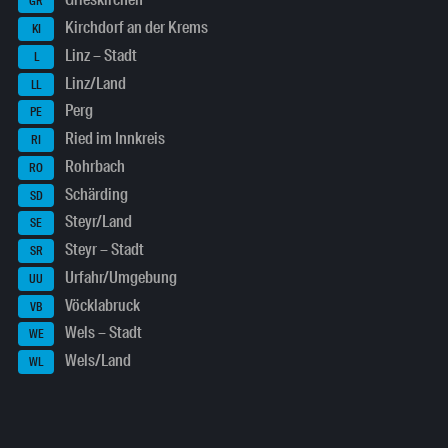
Grieskirchen
GR
Kirchdorf an der Krems
KI
Linz – Stadt
L
Linz/Land
LL
Perg
PE
Ried im Innkreis
RI
Rohrbach
RO
Schärding
SD
Steyr/Land
SE
Steyr – Stadt
SR
Urfahr/Umgebung
UU
Vöcklabruck
VB
Wels – Stadt
WE
Wels/Land
WL