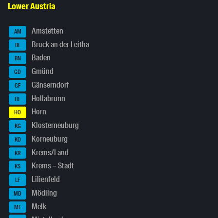
Lower Austria
Amstetten
AM
Bruck an der Leitha
BL
Baden
BN
Gmünd
GD
Gänserndorf
GF
Hollabrunn
HL
Horn
HO
Klosterneuburg
KG
Korneuburg
KO
Krems/Land
KR
Krems – Stadt
KS
Lilienfeld
LF
Mödling
MD
Melk
ME