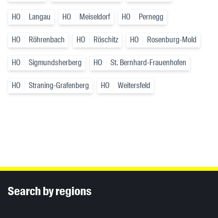
HO
Langau
HO
Meiseldorf
HO
Pernegg
HO
Röhrenbach
HO
Röschitz
HO
Rosenburg-Mold
HO
Sigmundsherberg
HO
St. Bernhard-Frauenhofen
HO
Straning-Grafenberg
HO
Weitersfeld
Inhaltsinformationen
Search by regions