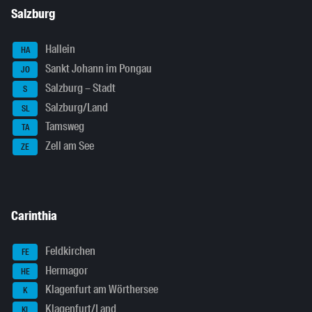
Salzburg
Hallein
HA
Sankt Johann im Pongau
JO
Salzburg – Stadt
S
Salzburg/Land
SL
Tamsweg
TA
Zell am See
ZE
Carinthia
Feldkirchen
FE
Hermagor
HE
Klagenfurt am Wörthersee
K
Klagenfurt/Land
KL