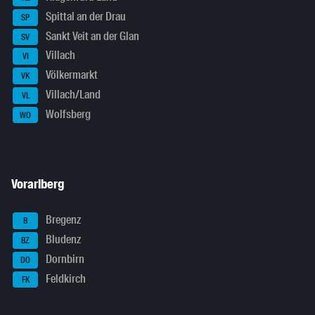
Spittal an der Drau
SP
Sankt Veit an der Glan
SV
Villach
VI
Völkermarkt
VK
Villach/Land
VL
Wolfsberg
WO
Vorarlberg
Bregenz
B
Bludenz
BZ
Dornbirn
DO
Feldkirch
FK