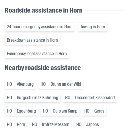
Roadside assistance in Horn
24-hour emergency assistance in Horn
Towing in Horn
Breakdown assistance in Horn
Emergency legal assistance in Horn
Nearby roadside assistance
HO
Altenburg
HO
Brunn an der Wild
HO
Burgschleinitz-Kühnring
HO
Drosendorf-Zissersdorf
HO
Eggenburg
HO
Gars am Kamp
HO
Geras
HO
Horn
HO
Irnfritz-Messern
HO
Japons