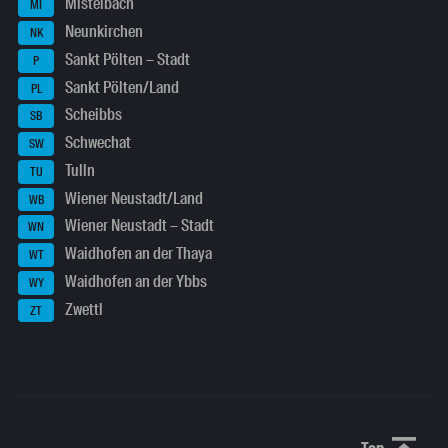
Mistelbach
MI
Neunkirchen
NK
Sankt Pölten – Stadt
P
Sankt Pölten/Land
PL
Scheibbs
SB
Schwechat
SW
Tulln
TU
Wiener Neustadt/Land
WB
Wiener Neustadt – Stadt
WN
Waidhofen an der Thaya
WT
Waidhofen an der Ybbs
WY
Zwettl
ZT