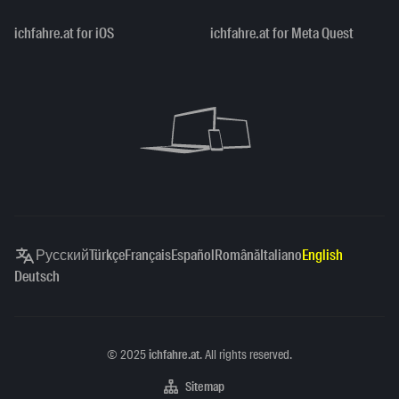
ichfahre.at for iOS
ichfahre.at for Meta Quest
Русский
Türkçe
Français
Español
Română
Italiano
English
Deutsch
Copyright
©
2025
ichfahre.at
. All rights reserved.
Sitemap