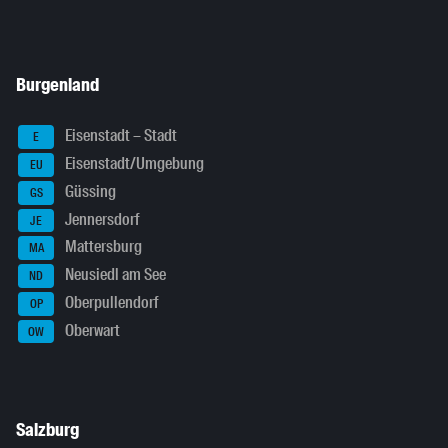
Burgenland
Eisenstadt – Stadt
E
Eisenstadt/Umgebung
EU
Güssing
GS
Jennersdorf
JE
Mattersburg
MA
Neusiedl am See
ND
Oberpullendorf
OP
Oberwart
OW
Salzburg