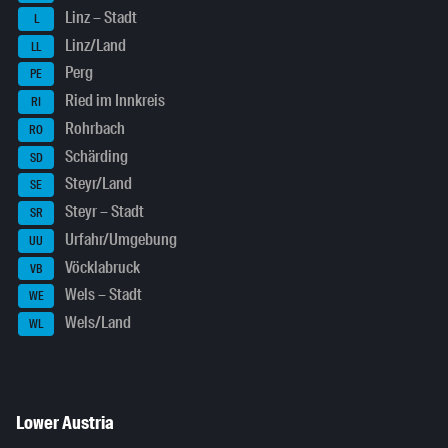
Linz – Stadt
L
Linz/Land
LL
Perg
PE
Ried im Innkreis
RI
Rohrbach
RO
Schärding
SD
Steyr/Land
SE
Steyr – Stadt
SR
Urfahr/Umgebung
UU
Vöcklabruck
VB
Wels – Stadt
WE
Wels/Land
WL
Lower Austria