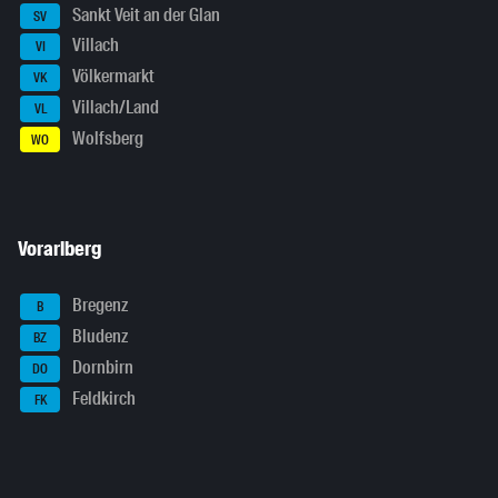
Sankt Veit an der Glan
SV
Villach
VI
Völkermarkt
VK
Villach/Land
VL
Wolfsberg
WO
Vorarlberg
Bregenz
B
Bludenz
BZ
Dornbirn
DO
Feldkirch
FK