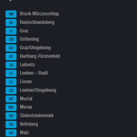
Bruck-Mürzzuschlag
BM
Deutschlandsberg
DL
Graz
G
Gröbming
GB
Graz/Umgebung
GU
Hartberg-Fürstenfeld
HF
Leibnitz
LB
Leoben – Stadt
LE
Liezen
LI
Leoben/Umgebung
LN
Murtal
MT
Murau
MU
Südoststeiermark
SO
Voitsberg
VO
Weiz
WZ