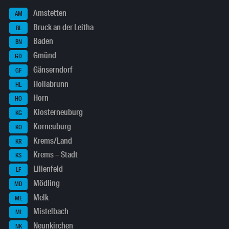
Amstetten
AM
Bruck an der Leitha
BL
Baden
BN
Gmünd
GD
Gänserndorf
GF
Hollabrunn
HL
Horn
HO
Klosterneuburg
KG
Korneuburg
KO
Krems/Land
KR
Krems – Stadt
KS
Lilienfeld
LF
Mödling
MD
Melk
ME
Mistelbach
MI
Neunkirchen
NK