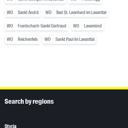
WO
Sankt Andrä
WO
Bad St. Leonhard im Lavanttal
WO
Frantschach-Sankt Gertraud
WO
Lavamünd
WO
Reichenfels
WO
Sankt Paul im Lavanttal
Inhaltsinformationen
Search by regions
Styria