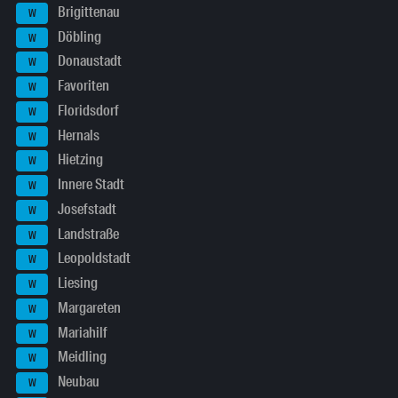
Brigittenau
W
Döbling
W
Donaustadt
W
Favoriten
W
Floridsdorf
W
Hernals
W
Hietzing
W
Innere Stadt
W
Josefstadt
W
Landstraße
W
Leopoldstadt
W
Liesing
W
Margareten
W
Mariahilf
W
Meidling
W
Neubau
W