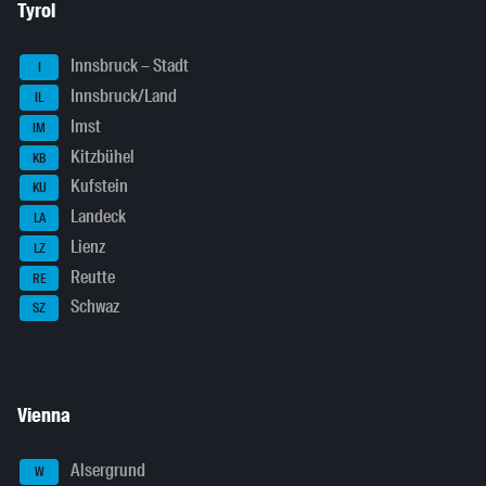
Tyrol
Innsbruck – Stadt
I
Innsbruck/Land
IL
Imst
IM
Kitzbühel
KB
Kufstein
KU
Landeck
LA
Lienz
LZ
Reutte
RE
Schwaz
SZ
Vienna
Alsergrund
W