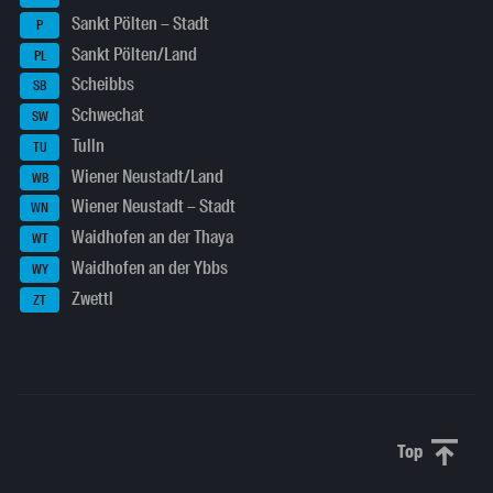
Sankt Pölten – Stadt
P
Sankt Pölten/Land
PL
Scheibbs
SB
Schwechat
SW
Tulln
TU
Wiener Neustadt/Land
WB
Wiener Neustadt – Stadt
WN
Waidhofen an der Thaya
WT
Waidhofen an der Ybbs
WY
Zwettl
ZT
Top
Scroll to 