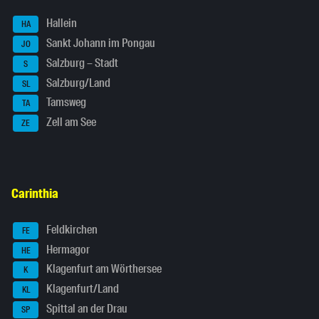
Hallein
HA
Sankt Johann im Pongau
JO
Salzburg – Stadt
S
Salzburg/Land
SL
Tamsweg
TA
Zell am See
ZE
Carinthia
Feldkirchen
FE
Hermagor
HE
Klagenfurt am Wörthersee
K
Klagenfurt/Land
KL
Spittal an der Drau
SP