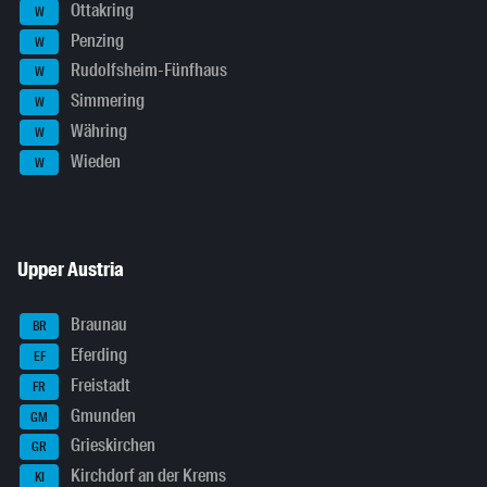
Ottakring
W
Penzing
W
Rudolfsheim-Fünfhaus
W
Simmering
W
Währing
W
Wieden
W
Upper Austria
Braunau
BR
Eferding
EF
Freistadt
FR
Gmunden
GM
Grieskirchen
GR
Kirchdorf an der Krems
KI